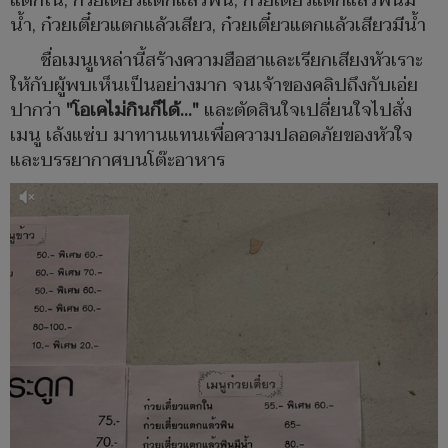
แตกใน, ก๋วยเตี๋ยวแตกแล้วฟิน, ก๋วยเตี๋ยวแตกแล้วฟินมี
น้ำ, ก๋วยเตี๋ยวแตกแล้วเสียว, ก๋วยเตี๋ยวแตกแล้วเสียวมีน้ำ
ชื่อเมนูเหล่านี้สร้างความฮือฮาและเรียกเสียงหัวเราะ
ให้กับผู้พบเห็นเป็นอย่างมาก จนเจ้าของคลิปถึงกับเอ่ย
ปากว่า
"โอเคไม่กินก็ได้..."
และตัดสินใจเปลี่ยนใจไปสั่ง
เมนู เล้งแซ่บ มาทานแทนเพื่อความปลอดภัยของหัวใจ
และบรรยากาศบนโต๊ะอาหาร