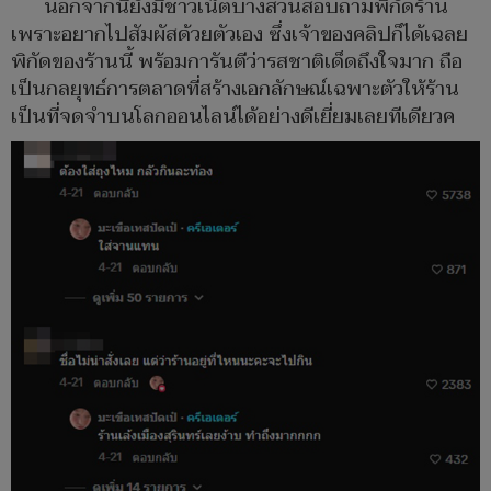
นอกจากนี้ยังมีชาวเน็ตบางส่วนสอบถามพิกัดร้าน
เพราะอยากไปสัมผัสด้วยตัวเอง ซึ่งเจ้าของคลิปก็ได้เฉลย
พิกัดของร้านนี้ พร้อมการันตีว่ารสชาติเด็ดถึงใจมาก ถือ
เป็นกลยุทธ์การตลาดที่สร้างเอกลักษณ์เฉพาะตัวให้ร้าน
เป็นที่จดจำบนโลกออนไลน์ได้อย่างดีเยี่ยมเลยทีเดียวค