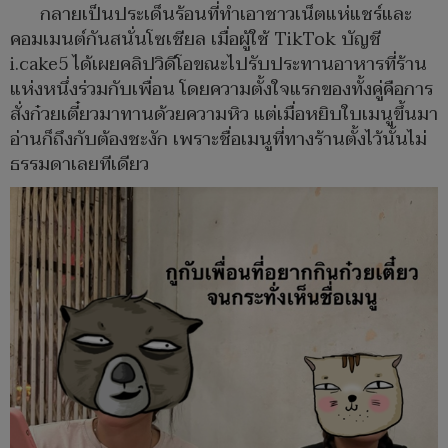
กลายเป็นประเด็นร้อนที่ทำเอาชาวเน็ตแห่แชร์และ
คอมเมนต์กันสนั่นโซเชียล เมื่อผู้ใช้ TikTok บัญชี
i.cake5 ได้เผยคลิปวิดีโอขณะไปรับประทานอาหารที่ร้าน
แห่งหนึ่งร่วมกับเพื่อน โดยความตั้งใจแรกของทั้งคู่คือการ
สั่งก๋วยเตี๋ยวมาทานด้วยความหิว แต่เมื่อหยิบใบเมนูขึ้นมา
อ่านก็ถึงกับต้องชะงัก เพราะชื่อเมนูที่ทางร้านตั้งไว้นั้นไม่
ธรรมดาเลยทีเดียว