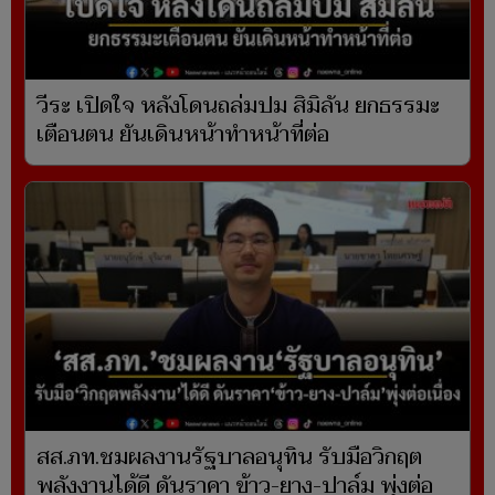
วีระ เปิดใจ หลังโดนถล่มปม สิมิลัน ยกธรรมะ
เตือนตน ยันเดินหน้าทำหน้าที่ต่อ
สส.ภท.ชมผลงานรัฐบาลอนุทิน รับมือวิกฤต
พลังงานได้ดี ดันราคา ข้าว-ยาง-ปาล์ม พุ่งต่อ