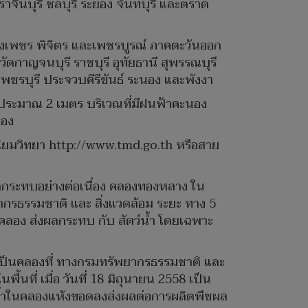
ีนบุรี ชลบุรี ระยอง จันทบุรี และตราด
แพงเพชร พิจิตร และเพชรบูรณ์ ภาคตะวันออก
กาญจนบุรี ราชบุรี อุทัยธานี สุพรรณบุรี
ชรบุรี ประจวบคีรีขันธ์ ระนอง และพังงา
งประมาณ 2 เมตร บริเวณที่มีฝนฟ้าคะนอง
นอง
นิยมวิทยา http://www.tmd.go.th หรือสาย
่งผลกระทบอย่างต่อเนื่อง คลองทองหลาง ใน
ากรธรรมชาติ และ สิ่งแวดล้อม ระยะ ทาง 5
คลอง ส่งผลกระทบ กับ สัตว์น้ำ โดยเฉพาะ
เป็นคลองที่ ทางกรมทรัพยากรธรรมชาติ และ
นที่ เมื่อ วันที่ 18 มิถุนายน 2558 เป็น
น้ำในคลองแห้งขอดลงส่งผลต่อการผลิตพืชผล