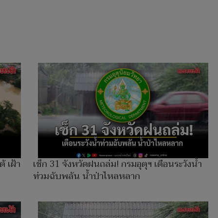
้ เฝ้า
เช็ก 31 จังหวัดฝนถล่ม! กรมอุตุฯ เตือนระวังน้ำ
ท่วมฉับพลัน น้ำป่าไหลหลาก