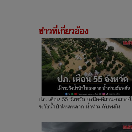
ข่าวที่เกี่ยวข้อง
ปภ. เตือน 55 จังหวัด เหนือ-อีสาน-กลาง-ใต
ระวังน้ำป่าไหลหลาก น้ำท่วมฉับพลัน