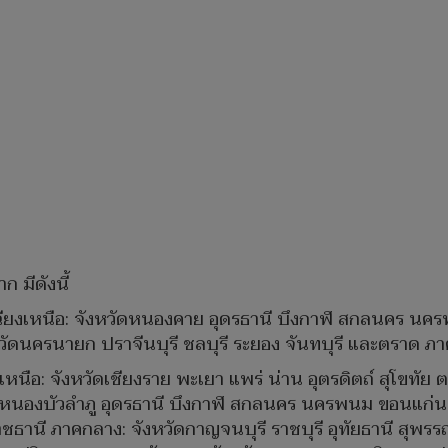
 มีดังนี้
เฉียงเหนือ: จังหวัดหนองคาย อุดรธานี บึงกาฬ สกลนคร น
ดนครนายก ปราจีนบุรี ชลบุรี ระยอง จันทบุรี และตราด ภาคใต
คเหนือ: จังหวัดเชียงราย พะเยา แพร่ น่าน อุตรดิตถ์ สุโขท
 หนองบัวลำภู อุดรธานี บึงกาฬ สกลนคร นครพนม ขอนแก่น 
ชธานี ภาคกลาง: จังหวัดกาญจนบุรี ราชบุรี อุทัยธานี สุพ