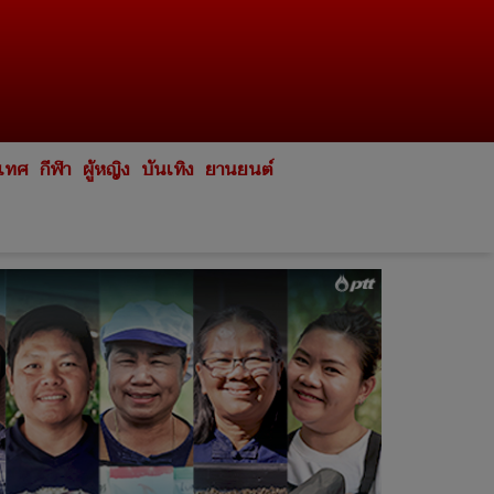
ะเทศ
กีฬา
ผู้หญิง
บันเทิง
ยานยนต์