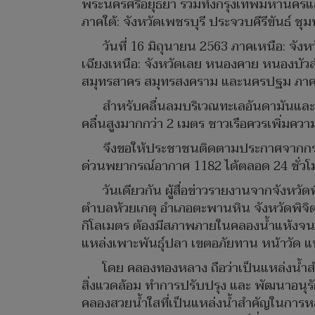
พระนครศรีอยุธยา รวมทั้งกรุงเทพมหานครแล
ภาคใต้: จังหวัดเพชรบุรี ประจวบคีรีขันธ์ ชุ
วันที่ 16 มิถุนายน 2563 ภาคเหนือ: จั
เฉียงเหนือ: จังหวัดเลย หนองคาย หนองบัวล
สมุทรสาคร สมุทรสงคราม และนครปฐม ภาคตะวั
สำหรับคลื่นลมบริเวณทะเลอันดามันและอ
คลื่นสูงมากกว่า 2 เมตร ชาวเรือควรเพิ่มควา
จึงขอให้ประชาชนติดตามประกาศจากกรมอุ
ด่วนพยากรณ์อากาศ 1182 ได้ตลอด 24 ชั่วโ
วันเดียวกัน ผู้สื่อข่าวรายงานจากจังหวั
ตำบลห้วยเกตุ อำเภอตะพานหิน จังหวัดพิจิต
กิโลเมตร ต้องมีสภาพภายในคลองน้ำแห้งจนเ
แหล่งเพาะพันธุ์ปลา เขตอภัยทาน หน้าวัด แห
โดย คลองทองหลาง ถือว่าเป็นแหล่งน้ำ
สิ่งแวดล้อม ทำการปรับปรุง และ พัฒนาอนุรักษ
คลองสวยน้ำใสที่เป็นแหล่งน้ำสำคัญในการ