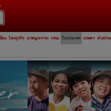
มือง
โลกธุรกิจ
อาชญากรรม
กทม.
ในประเทศ
เกษตร
ต่างปร