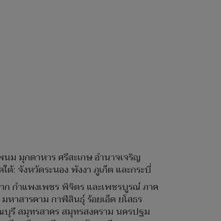
ครพนม มุกดาหาร ศรีสะเกษ อำนาจเจริญ
้: จังหวัดระนอง พังงา ภูเก็ต และกระบี่
ัย ตาก กำแพงเพชร พิจิตร และเพชรบูรณ์ ภาค
มหาสารคาม กาฬสินธุ์ ร้อยเอ็ด ยโสธร
รรณบุรี สมุทรสาคร สมุทรสงคราม นครปฐม