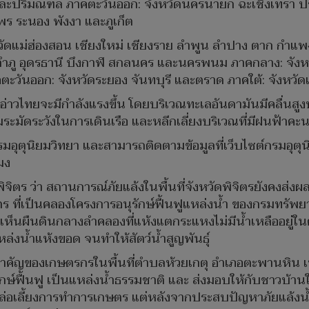
ะปริมณฑล ภาคตะวันออก: จังหวัดนครนายก ฉะเชิงเทรา ปราจ
มพร ระนอง พังงา และภูเก็ต
งหวัดแม่ฮ่องสอน เชียงใหม่ เชียงราย ลำพูน ลำปาง ตาก กำ
ำภู อุดรธานี บึงกาฬ สกลนคร และนครพนม ภาคกลาง: จังหวัด
นออก: จังหวัดระยอง จันทบุรี และตราด ภาคใต้: จังหวัดเพ
่าวไทยจะมีกำลังแรงขึ้น โดยบริเวณทะเลอันดามันมีคลื่นสู
มระมัดระวังในการเดินเรือ และหลีกเลี่ยงบริเวณที่มีฝนฟ้าคะ
ตุนิยมวิทยา และสามารถติดตามข้อมูลที่เว็บไซต์กรมอุตุ
มง
ดพิจิตร ว่า สถานการณ์ภัยแล้งในพื้นที่จังหวัดพิจิตรยังคงส
ร ที่เป็นคลองโครงการอนุรักษ์ฟื้นฟูแหล่งน้ำ ของกรมทรัพย
ห็นผืนดินกลางลำคลองที่แห้งแตกระแหงไม่มีน้ำเหลืออยู่ใน
ล่งน้ำแห้งขอด จนทำให้สัตว์น้ำสูญพันธุ์
สำคัญของเกษตรกรในพื้นที่ตำบลห้วยเกตุ อำเภอตะพานหิน 
์ฟื้นฟู เป็นแหล่งน้ำธรรมชาติ และ ส่งมอบให้กับชาวบ้านในพื้
หล่อเลี้ยงการทำการเกษตร แต่หลังจากประสบปัญหาภัยแล้ง