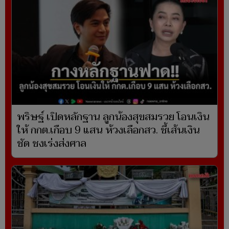
พริษฐ์ เปิดหลักฐาน ลูกน้องสุขสมรวย โอนเงิน
ให้ กกต.เกือบ 9 แสน ห้วงเลือกสว. ชี้เส้นเงิน
ชัด ชงเร่งส่งศาล