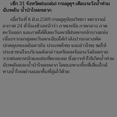
เช็ก 31 จังหวัดฝนถล่ม! กรมอุตุฯ เตือนระวังน้ำท่วม
ฉับพลัน น้ำป่าไหลหลาก
เมื่อวันที่ 8 มิ.ย.2569 กรมอุตุนิยมวิทยา พยากรณ์
อากาศ 24 ชั่วโมงข้างหน้าว่า ภาคเหนือ ภาคกลาง ภาค
ตะวันออก และภาคใต้ฝั่งตะวันตกมีฝนตกหนักบางแห่ง
เนื่องจากมรสุมตะวันตกเฉียงใต้กำลังปานกลางพัด
ปกคลุมทะเลอันดามัน ประเทศไทย และอ่าวไทย ขอให้
ประชาชนในบริเวณดังกล่าวเตรียมพร้อมระวังอันตราย
จากฝนตกหนักและฝนที่ตกสะสม ซึ่งอาจทำให้เกิดน้ำท่วม
ฉับพลันและน้ำป่าไหลหลาก โดยเฉพาะพื้นที่เสี่ยงใกล้
ทางน้ำไหลผ่านและพื้นที่ลุ่มไว้ด้วย