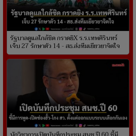
รัฐบาลดูแลใกล้ชิด กราดยิX ร.ร.เทพศิรินทร์
เจ็บ 27 รักษาตัว 14 - สธ.ส่งทีมเยียวยาจิตใจ
นักวิชาการเปิดบันทึกประชุม สนช.ปี 60 ชี้มี