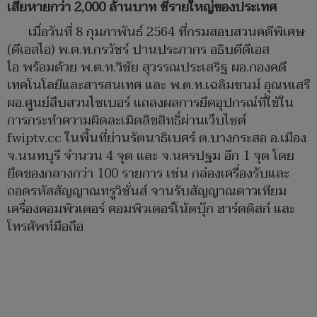
เสียหายกว่า 2,000 ล้านบาท ชี้รายใหญ่ของประเทศ
เมื่อวันที่ 8 กุมภาพันธ์ 2564 ที่กรมสอบสวนคดีพิเศษ
(ดีเอสไอ) พ.ต.ท.กรวัชร์ ปานประภากร อธิบดีดีเอส
ไอ พร้อมด้วย พ.ต.ท.วิชัย สุวรรณประเสริฐ ผอ.กองคดี
เทคโนโลยีและสารสนเทศ และ พ.ต.ท.เฉลิมชนม์ อุณหเสรี
ผอ.ศูนย์สืบสวนไซเบอร์ แถลงผลการยึดอุปกรณ์ที่ใช้ใน
การกระทำความผิดละเมิดลิขสิทธิ์ผ่านเว็บไซต์
fwiptv.cc ในพื้นที่ย่านรัตนาธิเบศร์ ต.บางกระสอ อ.เมือง
จ.นนทบุรี จำนวน 4 จุด และ จ.นครปฐม อีก 1 จุด โดย
ยึดของกลางกว่า 100 รายการ เช่น กล่องเครื่องรับและ
ถอดรหัสสัญญาณทรูวิชั่นส์ จานรับสัญญาณดาวเทียม
เครื่องคอมพิวเตอร์ คอมพิวเตอร์โน้ตบุ๊ก ฮาร์ดดิสก์ และ
โทรศัพท์มือถือ