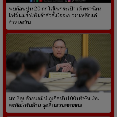
พบก้อนปูน 20 กก.ใส่ในกระเป๋า เต้ ดราก้อน
ไฟว์ แม่ร่ำไห้ เจ้าตัวตั้งใจจะบวช เหลือแค่
กำหนดวัน
มท.2ลุยล้างนอมินี ภูเก็ตนับ100บริษัท เงิน
สะพัด5พันล้าน รุดสืบสวนขยายผล