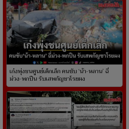
เก๋งพุ่งชนศูนย์เด็กเล็ก คนขับ ‘น้า-หลาน’ ฉี่
ม่วง-พกปืน รับเสพกัญชาโรยผง