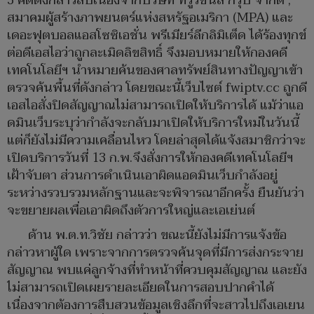
3 คดีดังกล่าวสืบเนื่องจากบริษัท ทรูวิชั่นส์ กรุ๊ป จำกัด ,
สมาคมผู้สร้างภาพยนตร์แห่งสหรัฐอเมริกา (MPA) และ
เดอะฟุตบอลแอสโซซิเอชั่น พรีเมียร์ลีกลิมิเต็ด ได้ร้องทุกข์
ต่อดีเอสไอว่าถูกละเมิดลิขสิทธิ์ จึงมอบหมายให้กองคดี
เทคโนโลยีฯ นำหมายค้นของศาลทรัพย์สินทางปัญญาเข้า
ตรวจค้นพื้นที่ดังกล่าว โดยขณะนี้เว็บไซต์ fwiptv.cc ถูกดี
เอสไอสั่งปิดสัญญาณไม่สามารถเปิดให้บริการได้ แม้ว่าแอ
ดมินเว็บระบุว่ากำลังจะกลับมาเปิดให้บริการใหม่ในวันนี้
แต่ก็ยังไม่มีความเคลื่อนไหว โดยล่าสุดได้แจ้งสมาชิกว่าจะ
เปิดบริการวันที่ 13 ก.พ.จึงสั่งการให้กองคดีเทคโนโลยีฯ
เฝ้าจับตา ส่วนการดำเนินเอาผิดแอดมินเว็บกำลังอยู่
ระหว่างรวบรวมหลักฐานและจะพิจารณาอีกครั้ง ยืนยันว่า
จะขยายผลเพื่อเอาผิดถึงตัวการใหญ่และเอเย่นต์
ด้าน พ.ต.ท.วิชัย กล่าวว่า ขณะนี้ยังไม่มีการแจ้งข้อ
กล่าวหาผู้ใด เพราะจากการตรวจค้นจุดที่มีการส่งกระจาย
สัญญาณ พบแค่ลูกจ้างที่ทำหน้าที่ควบคุมสัญญาณ และยัง
ไม่สามารถเปิดเผยรายละเอียดในการสอบปากคำได้
เนื่องจากต้องการสืบสวนข้อมูลเชิงลึกที่จะสาวไปถึงเอเยน