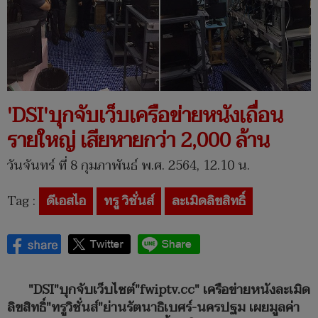
'DSI'บุกจับเว็บเครือข่ายหนังเถื่อน
รายใหญ่ เสียหายกว่า 2,000 ล้าน
วันจันทร์ ที่ 8 กุมภาพันธ์ พ.ศ. 2564, 12.10 น.
Tag :
ดีเอสไอ
ทรู วิชั่นส์
ละเมิดลิขสิทธิ์
"DSI"บุกจับเว็บไซต์"fwiptv.cc" เครือข่ายหนังละเมิด
ลิขสิทธิ์"ทรูวิชั่นส์"ย่านรัตนาธิเบศร์-นครปฐม เผยมูลค่า