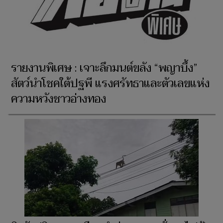
รายงานพิเศษ : เจาะลึกมนต์ขลัง “พญาบึ้ง”
สัตว์นำโชคใต้ปฐพี แรงศรัทธาและตัวเลขแห่ง
ความหวังชาวอ่างทอง