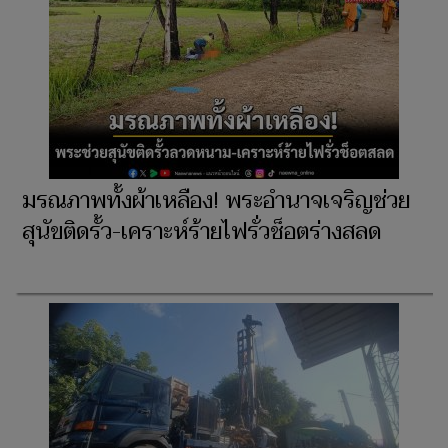
มรณภาพทั้งผ้าเหลือง! พระอำนาจเจริญช่วย
สุนัขติดรั้ว-เคราะห์ร้ายไฟรั่วช็อตร่างสลด