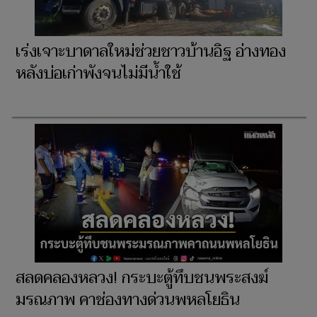
เร่งเจาะบาดาลใหม่ช่วยชาวบ้านอิฐ อ่างทอง
หลังบ่อเก่าพังจนไม่มีน้ำใช้
สลดคลองหลวง! กระบะตู้ทึบชนพระสงฆ์
มรณภาพ คาช่องทางด่วนพหลโยธิน