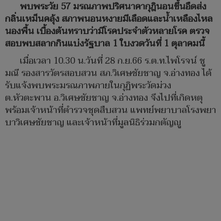
พบพระวัย 57 มรณภาพปริศนาคากุฎินอนขึ้นอืดส่ง
กลิ่นเหม็นคลุ้ง สภาพนอนหงายมีเลือดและน้ำเหลืองไหล
นองพื้น เบื้องต้นทราบว่ามีโรคประจำตัวหลายโรค ตรวจ
สอบพบสลากกินแบ่งรัฐบาล 1 ใบงวดวันที่ 1 ตุลาคมนี้
เมื่อเวลา 10.30 น.วันที่ 28 ก.ย.66 ร.ต.ท.ไพโรจน์ ชู
มณี รองสารวัตรสอบสวน สภ.วิเศษชัยชาญ จ.อ่างทอง ได้
รับแจ้งพบพระมรณภาพภายในกุฏิพระวัดม่วง
ต.หัวตะพาน อ.วิเศษชัยชาญ จ.อ่างทอง จึงไปที่เกิดหตุ
พร้อมเจ้าหน้าที่ตำรวจชุดสืบสวน แพทย์พยาบาลโรงพยา
บาวิเศษชัยชาญ และเจ้าหน้าที่มูลนิธิร่วมกตัญญู