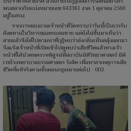
ประจำตัวหลายโรค ส่วนภายในกุฎิไม่มีการรื้อค้นอย่างไร
พบสลากกินแบ่งหมายเลข 643381 งวด 1 ตุลาคม 2566
อยู่ในสบง
จากการสอบถามเจ้าหน้าที่วัดทราบว่าวันนี้เป็นเวรรับ
สังฆทานในวิหารของพระสมชาย แต่ยังไม่ขึ้นมาเห็นว่า
สายแล้วจึงได้ไปตามหาที่กุฏิพบว่าส่งกลิ่นเห็นคลุ้งออกมา
จึงแจ้งเจ้าหน้าที่เปิดเข้าไปดูพบว่าเสียชีวิตแล้วทางเจ้า
หน้าที่ได้นำศพตรวจพิสูจน์ที่สถาบันนิติวิทยาศาสตร์ นิติ
เวชโรงพยาบาลธรรมศาสตร รังสิต เพื่อหาสาเหตุการเสีย
ชีวิตที่แท้จริงตามขั้นตอนกฏหมายต่อไป - 003