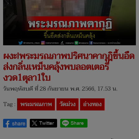
ผงะ!พระมรณภาพปริศนาคากุฎิขึ้นอืด
ส่งกลิ่นเหม็นคลุ้งพบลอตเตอรี่
งวด1ตุลา1ใบ
วันพฤหัสบดี ที่ 28 กันยายน พ.ศ. 2566, 17.53 น.
Tag :
พระมรณภาพ
วัดม่วง
อ่างทอง