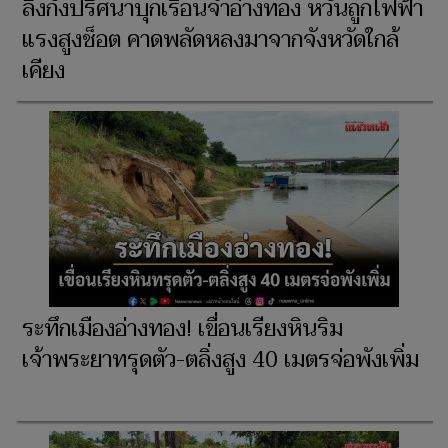
ลิงกังปริศนาบุกเรือนจำอ่างทอง หวั่นถูกไฟฟ้า
แรงสูงช็อต คาดพลัดหลงมาจากจังหวัดใกล้
เคียง
ระทึกเมืองอ่างทอง! เขื่อนเรียงหินริม
เจ้าพระยาทรุดตัว-ตลิ่งสูง 40 เมตรจ่อพังเพิ่ม