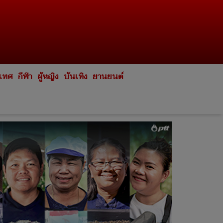
ะเทศ
กีฬา
ผู้หญิง
บันเทิง
ยานยนต์