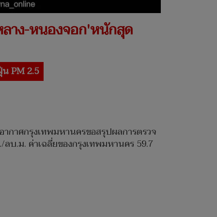
งทองหลาง-หนองจอก'หนักสุด
ฝุ่น PM 2.5
ุณภาพอากาศกรุงเทพมหานครขอสรุปผลการตรวจ
คก./ลบ.ม. ค่าเฉลี่ยของกรุงเทพมหานคร 59.7