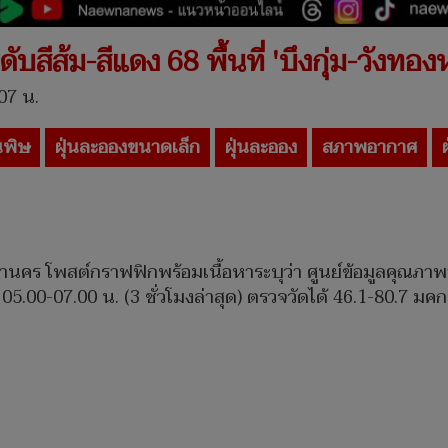
ะดับสีส้ม-สีแดง 68 พื้นที่ 'บึงกุ่ม-วั
.07 น.
่นพิษ
ฝุ่นละอองขนาดเล็ก
ฝุ่นละออง
สภาพอากาศ
พมหานคร โพสต์กราฟฟิกพร้อมเนื้อหาระบุว่า ศูนย์ข้อมูลค
 05.00-07.00 น. (3 ชั่วโมงล่าสุด) ตรวจวัดได้ 46.1-80.7 ม