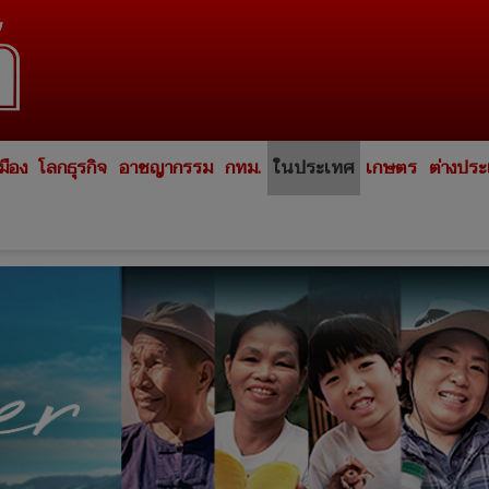
มือง
โลกธุรกิจ
อาชญากรรม
กทม.
ในประเทศ
เกษตร
ต่างปร