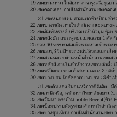
19.เขตยานนาวา ใกล้ธนาคารกรุงศรีอยุธยา สำ
20.เขตคลองเตย ภายในสำนักงานเขตคลองเตย 
21.เขตหนองแขม สามแยกข้างป้อมตำรวจ 
22.เขตบางพลัด ภายในสำนักงานเขตบางพลัด 
23.เขตสัมพันธวงศ์ บริเวณหน้าหัวมุม ซุ้มประ
24.เขตตลิ่งชัน ถนนพุทธมณฑลสาย 1 ตัดกับ
25.สวน 60 พรรษาสมเด็จพระนางเจ้าพระบรมร
26.เขตธนบุรี ริมป้ายรถเมล์บริเวณแยกมไหศวร
27.เขตสวนหลวง ด้านหน้าสำนักงานเขตสวนหล
28.เขตหลักสี่ ภายในสำนักงานเขตหลักสี่ : มี
29.เขตทวีวัฒนา ทางเข้าสนามหลวง 2 : มีค่า
30.เขตบางบอน ใกล้ตลาดบางบอน : มีค่าเท่
31.เขตดินแดง ริมถนนวิภาวดีรังสิต : มีค
32.เขตภาษีเจริญ หน้ามหาวิทยาลัยสยาม(ปร
33.เขตวัฒนา ตรงข้าม noble Reveal(ข้าง MK
34.เขตป้อมปราบศัตรูพ่าย ด้านหน้าสำนักง
35.เขตบางขุนเทียน ภายในสำนักงานเขตบางขุ