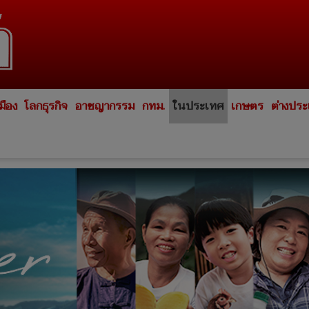
มือง
โลกธุรกิจ
อาชญากรรม
กทม.
ในประเทศ
เกษตร
ต่างปร