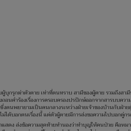
ผู้บุกรุกฆ่าตัวตาย เท่าที่ตนทราบ สามีของผู้ตาย รวมถึงสาม
มถึงถอนคำร้องเรื่องการครอบครองปรปักษ์ออกจากสารบบควา
ย ซึ่งตนพยายามเป็นคนกลางระหว่างฝ่ายเจ้าของบ้านกับฝ่ายผู้บุ
็ไม่ได้บอกตนเรื่องนี้ แต่ตัวผู้ตายมีการส่งขอความไปบอกคู่ก
ามาแสดง ส่งข้อความสุดท้ายทำนองว่าทำบุญให้คนป่วย คือหมาย