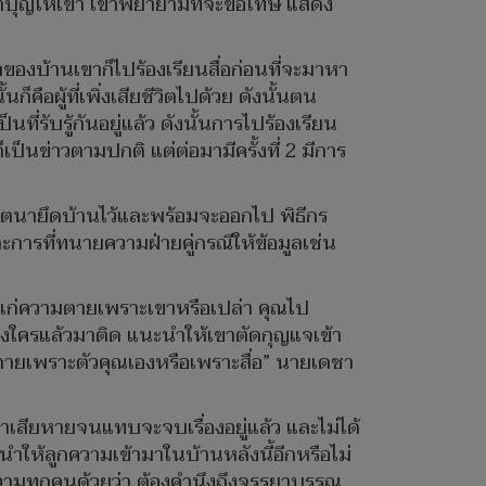
ทำบุญให้เขา เขาพยายามที่จะขอโทษ แสดง
้าของบ้านเขาก็ไปร้องเรียนสื่อก่อนที่จะมาหา
ือผู้ที่เพิ่งเสียชีวิตไปด้วย ดังนั้นตน
่รับรู้กันอยู่แล้ว ดังนั้นการไปร้องเรียน
ป็นข่าวตามปกติ แต่ต่อมามีครั้งที่ 2 มีการ
มีเจตนายึดบ้านไว้และพร้อมจะออกไป พิธีกร
การที่ทนายความฝ่ายคู่กรณีให้ข้อมูลเช่น
งแก่ความตายเพราะเขาหรือเปล่า คุณไป
นของใครแล้วมาติด แนะนำให้เขาตัดกุญแจเข้า
ตายเพราะตัวคุณเองหรือเพราะสื่อ” นายเดชา
าเสียหายจนแทบจะจบเรื่องอยู่แล้ว และไม่ได้
ำให้ลูกความเข้ามาในบ้านหลังนี้อีกหรือไม่
ความทุกคนด้วยว่า ต้องคำนึงถึงจรรยาบรรณ