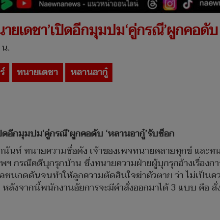
ยเดชา’เปิดอีกมุมปม‘คู่กรณี’ผูกคอดับ 
 น.
ร์
ทนายเดชา
หลานอากู๋
อีกมุมปม‘คู่กรณี’ผูกคอดับ ‘หลานอากู๋’รับช็อก
านันท์ ทนายความชื่อดัง เจ้าของเพจทนายคลายทุกข์ และทนาย
กรณีคดีบุกรุกบ้าน ซึ่งทนายความฝ่ายผู้บุกรุกอ้างเรื่องกา
มวลชนกดดันจนทำให้ลูกความตัดสินใจฆ่าตัวตาย ว่า ไม่เป็นคว
หลังจากนี้พนักงานอัยการจะมีคำสั่งออกมาได้ 3 แบบ คือ สั่งฟ้