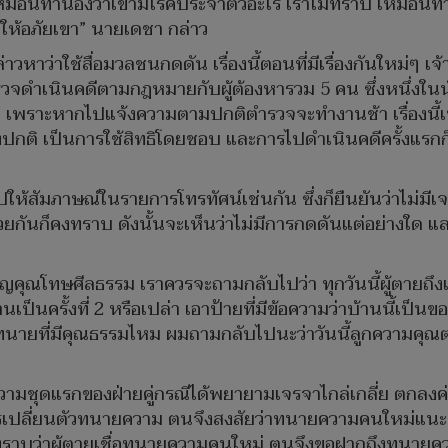
 เหมือนทำนองว่าเขามีโรคประจำตัวอะไร เราไม่ทราบ เหมือน
ห้อภัยเขา” นายเดชา กล่าว
าวหาว่าใช้สื่อมวลชนกดดัน เรื่องนี้ตอนที่มีเรื่องกันใหม่ๆ เจ
ดำเนินคดีตามกฎหมายกับผู้ต้องหารวม 5 คน ซึ่งหนึ่งในนั้นก็ค
ิ เพราะหากไปแจ้งความตามปกติตำรวจจะทำงานช้า เรื่องนี้เป็นที
องปกติ เป็นการใช้สิทธิโดยชอบ และการไปดำเนินคดีครั้งแรกก็เ
นไปให้สัมภาษณ์ในรายการโทรทัศน์เช่นกัน ซึ่งก็ยืนยันว่าไม่
ันก็คงทราบ ดังนั้นจะเห็นว่าไม่มีการกดดันแต่อย่างใด และ
ญคุณโทษศีลธรรม เราควรจะถามกลับไปว่า ทุกวันนี้ผู้ตายถึ
ป็นครั้งที่ 2 หรือเปล่า เอาป้ายที่มีข้อความว่าบ้านนี้เป็
ทนายที่มีคุณธรรมไหม ผมถามกลับไปนะว่าวันนี้ลูกความคุณ
วามชุดแรกของฝ่ายคู่กรณีได้พยายามเจรจาไกล่เกลี่ย ตกลงค่
อมีการเปลี่ยนตัวทนายความ ตนจึงสงสัยว่าทนายความคนใหม่แนะน
 ก็ทราบว่าผู้ตายเชื่อทนายความคนใหม่ ตนจึงขอฝากถึงทนาย