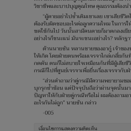
วิชาชีพและบาปบุญคุณโทษ คุณธรรมต้อง
“ผู้ตายอย่าไปซ้ำเติมเขาเลย เขาเสียชีว
ต้องรับผิดชอบอะไรต่อลูกความไหม ในการให้ค
ชดใช้กันไป วันนั้นสามีคนตายก็มาตกลงเยียว
อย่างไรก็ชนะแน่ มันจะชนะอย่างไร? หลักฐานม
ด้านนายซัน หลานชายของอากู๋ เจ้าของบ้า
ให้เกิด โดยฝ่ายตนพร้อมเจรจาไกล่เกลี่ยกันที
กดดัน ตนก็ไม่สบายใจเหมือนกันที่มีผู้เสียชีวิ
กรณีก็ไปที่ศูนย์เจรจาเพื่อยื่นเรื่องเจรจา
“ส่วนคำถามว่าคู่กรณีมีความพยายามขอเ
บุกรุกซ้ำซ้อน แต่ปัจจุบันถือว่าผ่านจุดนั้
ปัญหาให้กับฝ่ายคู่กรณีหรือไม่ ผมต้องถามอากู๋
อะไรกันไม่ถูก” นายซัน กล่าว
-005
เงื่อนไขการแสดงความคิดเห็น