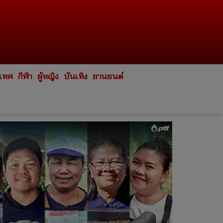
ะเทศ
กีฬา
ผู้หญิง
บันเทิง
ยานยนต์