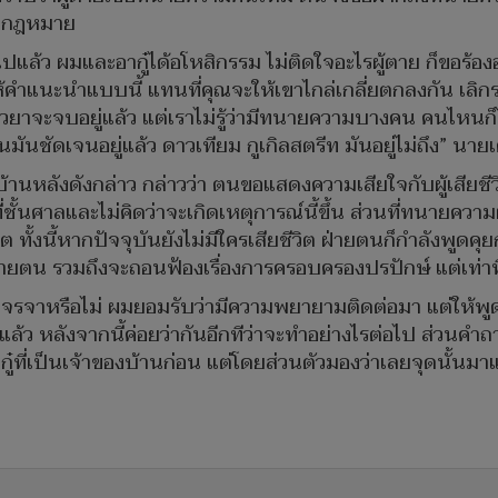
นำกฎหมาย
ิตไปแล้ว ผมและอากู๋ได้อโหสิกรรม ไม่ติดใจอะไรผู้ตาย ก็ขอร้
ำแนะนำแบบนี้ แทนที่คุณจะให้เขาไกล่เกลี่ยตกลงกัน เลิกราก
ยาจะจบอยู่แล้ว แต่เราไม่รู้ว่ามีทนายความบางคน คนไหนก็ไม
ันชัดเจนอยู่แล้ว ดาวเทียม กูเกิลสตรีท มันอยู่ไม่ถึง” นาย
นหลังดังกล่าว กล่าวว่า ตนขอแสดงความเสียใจกับผู้เสียชีวิ
่ชั้นศาลและไม่คิดว่าจะเกิดเหตุการณ์นี้ขึ้น ส่วนที่ทนายความ
ต ทั้งนี้หากปัจจุบันยังไม่มีใครเสียชีวิต ฝ่ายตนก็กำลังพูดคุย
กับฝ่ายตน รวมถึงจะถอนฟ้องเรื่องการครอบครองปรปักษ์ แต่เท่า
จรจาหรือไม่ ผมยอมรับว่ามีความพยายามติดต่อมา แต่ให้พูด
นมาแล้ว หลังจากนี้ค่อยว่ากันอีกทีว่าจะทำอย่างไรต่อไป ส่วน
ที่เป็นเจ้าของบ้านก่อน แต่โดยส่วนตัวมองว่าเลยจุดนั้นมาแล้ว แ