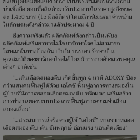
ยังใช้บุคคลมีชื่อเสียง ดารา เป็นพรีเซนเตอร์สร้างความ
น่าเชื่อถือ ยอมซื้อสินค้ามารับประทานในราคาสูงถึงขวด
ละ 1,450 บาท (15 มิลลิลิตร) โดยมีการโฆษณาจำหน่าย
ในลักษณะดังกล่าวมาแล้วประมาณ 4 ปี
ซึ่งความจริงแล้ว ผลิตภัณฑ์ดังกล่าวเป็นเพียง
ผลิตภัณฑ์เสริมอาหารไม่ใช่ยารักษาโรค ไม่สามารถ
โฆษณาในทางป้องกัน บำบัด บรรเทา รักษาเป็น
คุณสมบัติของยารักษาโรคได้ โดยมีการอวดอ้างสรพพคุณ
ต่างๆ อาทิเช่น
“…เส้นเลือดสมองตีบ เกิดขึ้นทุก 4 นาที ADOXY ปีละ
กว่าแสนคนฟื้นฟูได้ด้วย เอโดซี ฟื้นฟูอาการทางสมองใน
ผู้ป่วยที่มีภาวะหลอดเลือดสมองตีบ หรือแตก เสริมสร้าง
การทำงานของระบบประสาทฟื้นฟูภาวะความจำเสื่อม
สมองเสื่อม”
“…ประสบการณ์จริงจากผู้ใช้ "เอโดซี" หายจากหลอด
เลือดสมอง ตีบ-ตัน อัมพฤกษ์-อ่อนแรง นอนติดเตียง”