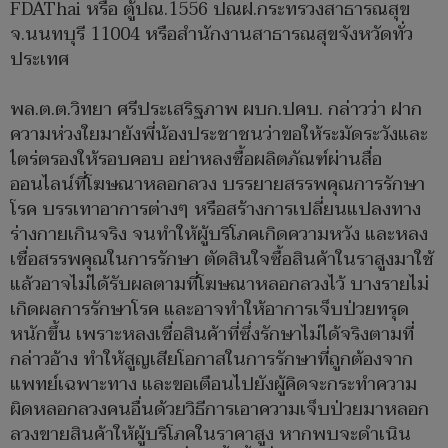
FDAThai หรือ ตู้ปณ.1556 ปณฝ.กระทรวงสาธารณสุข
จ.นนทบุรี 11004 หรือสำนักงานสาธารณสุขจังหวัดทั่ว
ประเทศ
พล.ต.ต.วิทยา ศรีประเสริฐภาพ ผบก.ปคบ. กล่าวว่า ฝาก
ความห่วงใยมายังพี่น้องประชาชนว่าขอให้ระมัดระวังและ
ไตร่ตรองให้รอบคอบ อย่าหลงซื้อผลิตภัณฑ์ผ่านสื่อ
ออนไลน์ที่โฆษณาหลอกลวง บรรยายสรรพคุณการรักษา
โรค บรรเทาอาการต่างๆ หรือสร้างการเปลี่ยนแปลงทาง
ร่างกายเกินจริง จนทำให้ผู้บริโภคเกิดความหวัง และหลง
เชื่อสรรพคุณในการรักษา ตัดสินใจซื้อสินค้าในราสูงมาใช้
แล้วอาจไม่ได้รับผลตามที่โฆษณาหลอกลวงไว้ บางรายไม่
เกิดผลการรักษาโรค และอาจทำให้อาการเจ็บป่วยทรุด
หนักขึ้น เพราะหลงเชื่อสินค้าที่ซึ่งรักษาไม่ได้จริงตามที่
กล่าวอ้าง ทำให้สูญเสียโอกาสในการรักษาที่ถูกต้องจาก
แพทย์เฉพาะทาง และขอเตือนไปยังผู้คิดจะกระทำความ
ผิดหลอกลวงคนอื่นด้วยวิธีการเอาความเจ็บป่วยมาหลอก
ลวงขายสินค้าให้ผู้บริโภคในราคาสูง หากพบจะดำเนิน