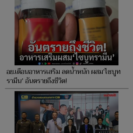
อย.เตือนอาหารเสริม ลดน้ำหนัก ผสม'ไซบูท
รามีน' อันตรายถึงชีวิต!