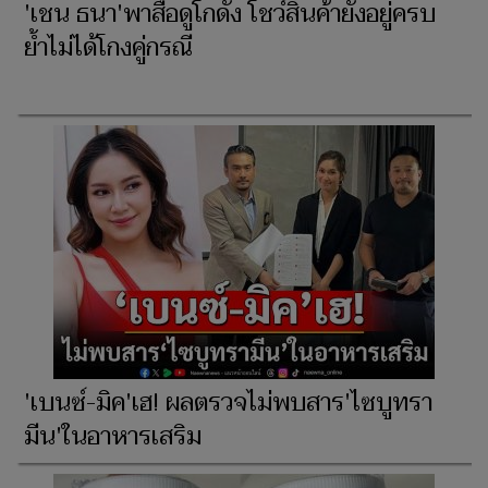
'เชน ธนา'พาสื่อดูโกดัง โชว์สินค้ายังอยู่ครบ
ย้ำไม่ได้โกงคู่กรณี
'เบนซ์-มิค'เฮ! ผลตรวจไม่พบสาร'ไซบูทรา
มีน'ในอาหารเสริม