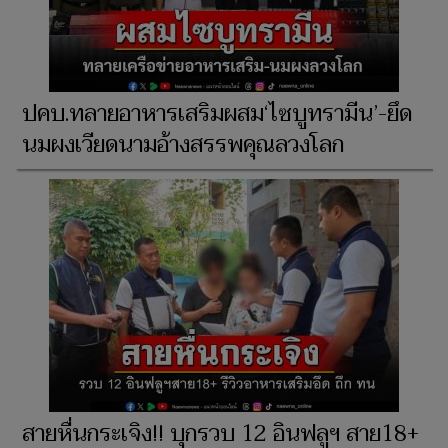
ปคบ.ทลายอาหารเสริมผสม‘ไซบูทรามีน’-ยึด
นมผงเวียดนามอ้างสรรพคุณลวงโลก
สายหื่นกระเจิง!! บุกรวบ 12 อินฟลูฯ สาย18+