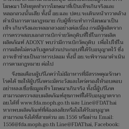
โฆษณา ให้หยุดทำการโฆษณาที่เป็นเท็จเกินจริงและ
หลอกลวงนั้นเสีย ทั้งนี้ อย.และ ปคบ.จะเดินหน้ากวาดล้าง
ดำเนินการตามกฎหมาย กับผู้ที่กระทำการโฆษณาเป็น
เท็จ เกินจริงและหลอกลวงอย่างต่อเนื่อง กรณีผู้ผลิตจาก
การตรวจสอบเอกสารเบิกจ่ายวัตถุดิบที่ใช้ในการผลิต
ผลิตภัณฑ์ ADOXY พบว่ามีการเบิกวัตถุดิบ เพื่อไปใช้ใน
การผลิตไม่ตรงกับสูตรส่วนประกอบที่ได้รับอนุญาตไว้ ซึ่ง
อาจเข้าข่ายเป็นอาหารปลอม ทั้งนี้ อย.จะพิจารณาดำเนิน
การตามกฎหมาย ต่อไป
จึงขอเตือนผู้บริโภคว่าไม่มีอาหารที่มีสรรพคุณรักษา
โรคได้ ขอให้ผู้บริโภคระมัดระวังและไตร่ตรองให้รอบคอบ
อย่าหลงเชื่อข้อมูลเท็จ โฆษณาเกินจริง ทั้งนี้ผู้บริโภค
สามารถตรวจสอบผลิตภัณฑ์สุขภาพที่ได้รับอนุญาตจาก
อย.ได้ที่ www.fda.moph.go.th และ Line@FDAThai
หากพบผลิตภัณฑ์ที่ต้องสงสัยหรือไม่ได้รับอนุญาต
สามารถแจ้งได้ที่สายด่วน อย.1556 หรือผ่าน Email:
1556@fda.moph.go.th Line@FDAThai, Facebook: