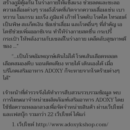
สร้างภูมิคุ้มกัน ในร่างกายให้แข็งแรง ช่วยลดและชะลอ
ความเสื่อมต่างๆ รวมถึงโรคที่เกิดจากความเสื่อมเช่น เบา
หวาน ไมเกรน มะเร็ง ภูมิแพ้ เก๊าท์ โรคตับ โรคไต ไทรอยด์
เป็นพิษ สะเก็ดเงิน ข้อเข่าเสื่อม และโรคอื่นๆ ที่สำคัญ เอ
โดซีช่วยเพิ่มออกซิเจน ทำให้ร่างกายสดชื่น กระปรี้
กระเป๋า ให้พลังงานกับเซลล์ในร่างกาย เคล็ดลับสุขภาพดี
ของ …”
“…เป็นโรคอัมพฤกษ์เดินไม่ได้ โรคเส้นเลือดหลอด
เลือดสมองตีบ นอนติดเตียง หายได้ เดินเองได้ เมื่อ
บริโภคเสริมอาหาร ADOXY ก็จะหายจากโรคร้ายต่างๆ
ได้”
เจ้าหน้าที่ตำรวจจึงได้ทำการสืบสวนรวบรวมข้อมูล พบ
การโฆษณาจำหน่ายผลิตภัณฑ์เสริมอาหาร ADOXY โดย
ใช้ข้อความหลอกลวงเพื่อจัดจำหน่ายสินค้า ผ่านเว็ปไซต์
และเฟสบุ๊ก รวมกว่า 22 เว็ปไซต์ ได้แก่
1. เว็ปไซต์ http://www.adoxykshop.com/