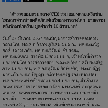
“ตำรวจสอบสวนกลาง(CIB) ร่วม อย. ทลายเครือข่าย
โฆษณาจำหน่ายผลิตภัณฑ์เสริมอาหารลวงโลก ขายความ
หวังรักษาโรคร้าย มูลค่ากว่า 10 ล้านบาท”
วันที่ 27 มีนาคม 2567 กองบัญชาการตำรวจสอบสวน
กลาง โดย พล.ต.ท.จิรภพ ภูริเดช ผบช.ก., พล.ต.ต.ณัฐ
ศักดิ์ เชาวนาศัย, พล.ต.ต.วิวัฒน์ ชัยสังฆะ,
พล.ต.ต.โสภณ สารพัฒน์ รอง ผบช.ก, เจ้าหน้าที่ตำรวจ
บก.ปคบ. โดยการสั่งการของ พล.ต.ต.วิทยา ศรีประเสริฐ
ภาพ ผบก.ปคบ., พ.ต.อ.อนุวัฒน์ รักษ์เจริญ, พ.ต.อ.ชัฏฐ
นากแก้ว, พ.ต.อ.ปัญญา กล้าประเสริฐ รอง ผบก.ปคบ.,
พ.ต.อ.วีระพงษ์ คล้ายทอง ผกก.4 บก.ปคบ., สำนักงาน
คณะกรรมการอาหารและยา โดย นพ.ณรงค์ อภิกุลวณิช
เลขาธิการคณะกรรมการอาหารและยา และ ภก.วีระชัย
นลวชัย รองเลขาธิการคณะกรรมการอาหารและยา
ตรวจค้น 2 จุด ตรวจยึด ผลิตภัณฑ์เสริมอาหาร จำนวน