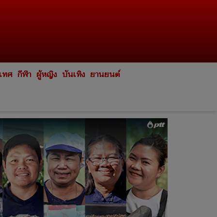
ะเทศ
กีฬา
ผู้หญิง
บันเทิง
ยานยนต์