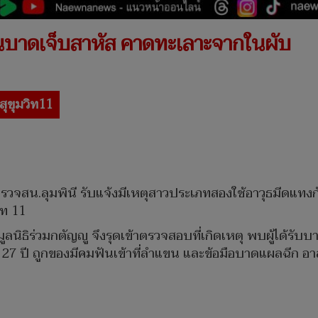
ันบาดเจ็บสาหัส คาดทะเลาะจากในผับ
สุขุมวิท11
ำรวจสน.ลุมพินี รับแจ้งมีเหตุสาวประเภทสองใช้อาวุธมีดแทงกัน
ิท 11
มูลนิธิร่วมกตัญญู จึงรุดเข้าตรวจสอบที่เกิดเหตุ พบผู้ได้
27 ปี ถูกของมีคมฟันเข้าที่ลำแขน และข้อมือบาดแผลฉีก อาส