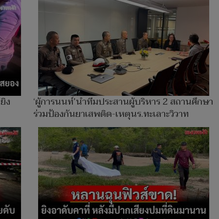
ยิง
‘ผู้การนนท์’นำทีมประสานผู้บริหาร 2 สถานศึกษา
ร่วมป้องกันยาเสพติด-เหตุนร.ทะเลาะวิวาท