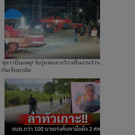
‘สุรา’เป็นเหตุ! วัยรุ่นทะเลาะวิวาทในงานรำวง แทง
กันเจ็บสาหัส