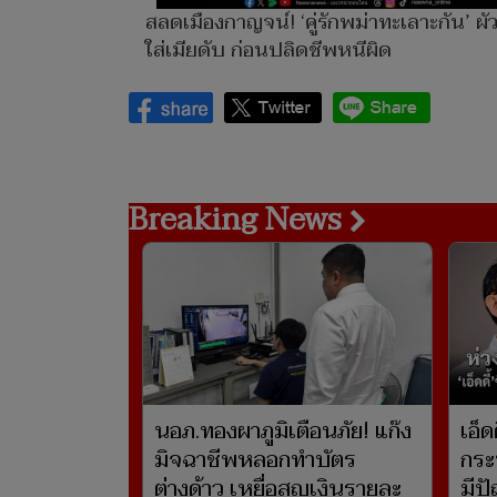
สลดเมืองกาญจน์! ‘คู่รักพม่าทะเลาะกัน’ ผัว
ใส่เมียดับ ก่อนปลิดชีพหนีผิด
Breaking News
นอภ.ทองผาภูมิเตือนภัย! แก๊ง
เอ็ด
มิจฉาชีพหลอกทำบัตร
กระ
ต่างด้าว เหยื่อสูญเงินรายละ
มีป