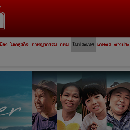
มือง
โลกธุรกิจ
อาชญากรรม
กทม.
ในประเทศ
เกษตร
ต่างปร