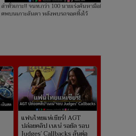
ล่าทั่วเกาะ!! จนท.กว่า 100 นายเร่งค้นหามือยิง 2
ศพบนเกาะลันตา หลังพบรถจอดทิ้งไว้
แฟนไทยแห่เชียร์! AGT
ปล่อยคลิป เนเน่ รอยัล รอบ
-
Judges’ Callbacks ลุ้นต่อ