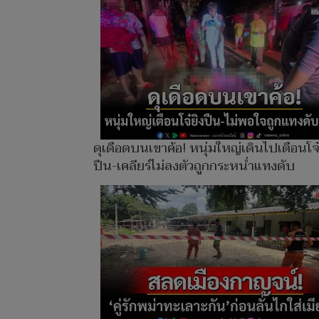
ดุเดือดบนเขาค้อ! หนุ่มใหญ่เดินไปเตือนโจ๋
ปืน-เคลียร์ไม่ลงตัวถูกกระหน่ำแทงดับ