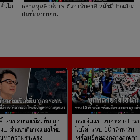
ลั่นไก
หลานฉุนฟิวส์ขาด! ยิงอาดับคาที่ หลังมีปากเสียง
ปมที่ดินมานาน
ดี้ ห่วง สยามเมืองยิ้ม ถูก
กระทุ่มแบนบุกทลาย! ‘วง
ทบ ต่างชาติอาจมองไทย
ไฮโล’ รวบ 10 นักพนัน
ัญหาความรุนแรง
พร้อมยึดของกลางลูกเต๋า