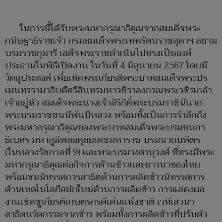
ในการนี้ได้รับพระมหากรุณาธิคุณจากสมเด็จพระ
กนิษฐาธิราชเจ้า กรมสมเด็จพระเทพรัตนราชสุดาฯ สยาม
บรมราชกุมารี เสด็จพระราชดำเนินไปทรงเป็นองค์
ประธานในพิธีเปิดงาน ในวันที่ 4 มิถุนายน 2567 โดยมี
วัตถุประสงค์ เพื่อเทิดพระเกียรติพระบาทสมเด็จพระปร
เมนทรรามาธิบดีศรีสินทรมหาวชิราลงกรณพระวชิรเกล้า
เจ้าอยู่หัว สมเด็จพระนางเจ้าสิริกิติ์พระบรมราชินีนาถ
พระบรมราชชนนีพันปีหลวง พร้อมทั้งเป็นการรำลึกถึง
พระมหากรุณาธิคุณของพระบาทสมเด็จพระบรมชนกา
ธิเบศร มหาภูมิพลอดุลยเดชมหาราช บรมนาถบพิตร
(ในหลวงรัชกาลที่ 9) และพระบรมวงศานุวงศ์ ที่ทรงมีพระ
มหากรุณาธิคุณต่อกิจการด้านข้าวและชาวนาของไทย
พร้อมชมนิทรรศการสาธิตด้านการผลิตข้าวนิทรรศการ
ด้านเทคโนโลยีสมัยใหม่ด้านการผลิตข้าว การแสดงผล
งานเชิดชูเกียรติเกษตรกรดีเด่นแห่งชาติ เวทีเสวนา
สาธิตนวัตกรรมจากข้าว พร้อมทั้งการผลิตข้าวที่ปรับตัว