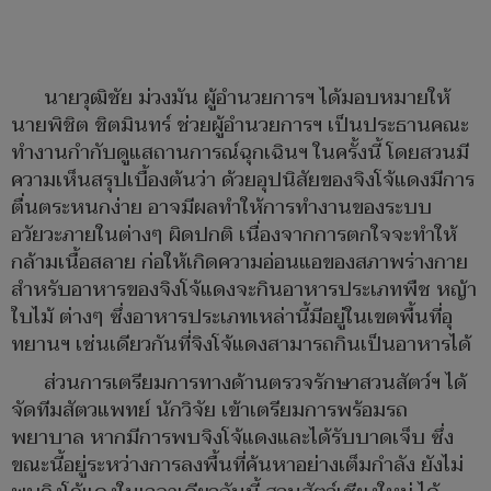
นายวุฒิชัย ม่วงมัน ผู้อำนวยการฯ ได้มอบหมายให้
นายพิชิต ชิตมินทร์ ช่วยผู้อำนวยการฯ เป็นประธานคณะ
ทำงานกำกับดูแสถานการณ์ฉุกเฉินฯ ในครั้งนี้ โดยสวนมี
ความเห็นสรุปเบื้องต้นว่า ด้วยอุปนิสัยของจิงโจ้แดงมีการ
ตื่นตระหนกง่าย อาจมีผลทำให้การทำงานของระบบ
อวัยวะภายในต่างๆ ผิดปกติ เนื่องจากการตกใจจะทำให้
กล้ามเนื้อสลาย ก่อให้เกิดความอ่อนแอของสภาพร่างกาย
สำหรับอาหารของจิงโจ้แดงจะกินอาหารประเภทพืช หญ้า
ใบไม้ ต่างๆ ซึ่งอาหารประเภทเหล่านี้มีอยู่ในเขตพื้นที่อุ
ทยานฯ เช่นเดียวกันที่จิงโจ้แดงสามารถกินเป็นอาหารได้
ส่วนการเตรียมการทางด้านตรวจรักษาสวนสัตว์ฯ ได้
จัดทีมสัตวแพทย์ นักวิจัย เข้าเตรียมการพร้อมรถ
พยาบาล หากมีการพบจิงโจ้แดงและได้รับบาดเจ็บ ซึ่ง
ขณะนี้อยู่ระหว่างการลงพื้นที่ค้นหาอย่างเต็มกำลัง ยังไม่