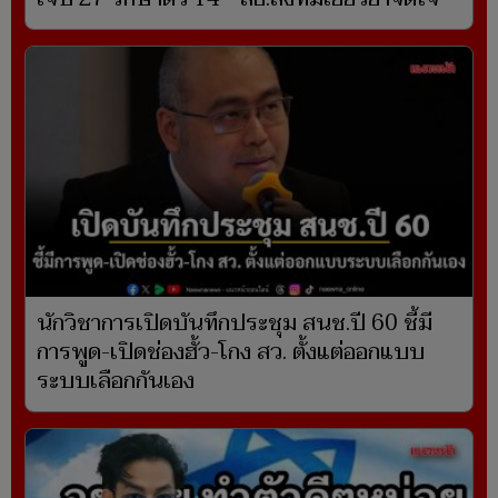
นักวิชาการเปิดบันทึกประชุม สนช.ปี 60 ชี้มี
การพูด-เปิดช่องฮั้ว-โกง สว. ตั้งแต่ออกแบบ
ระบบเลือกกันเอง