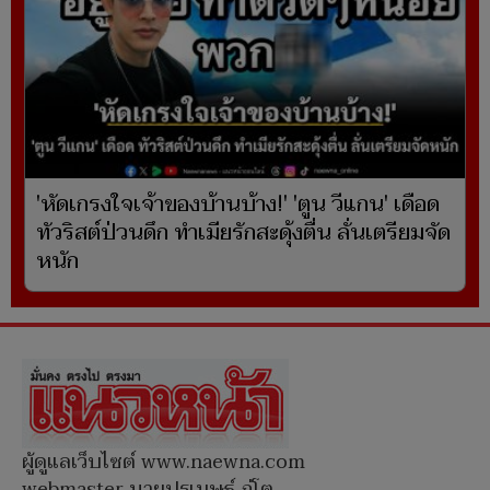
'หัดเกรงใจเจ้าของบ้านบ้าง!' 'ตูน วีแกน' เดือด
ทัวริสต์ป่วนดึก ทำเมียรักสะดุ้งตื่น ลั่นเตรียมจัด
หนัก
ผู้ดูแลเว็บไซต์ www.naewna.com
webmaster นายปรเมษฐ์ ภู่โต