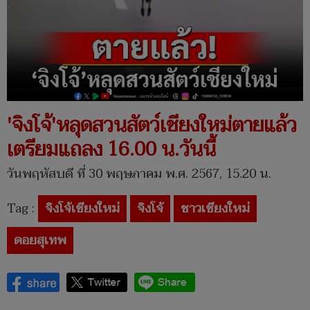
'จิงโจ้'หลุดสวนสัตว์เชียงใหม่ตายแล้ว
เตรียมแถลง 16.00 น.วันนี้
วันพฤหัสบดี ที่ 30 พฤษภาคม พ.ศ. 2567, 15.20 น.
Tag :
จิงโจ้เชียงใหม่
จิงโจ้
ชาวเชียงใหม่
ดอยสุเทพ