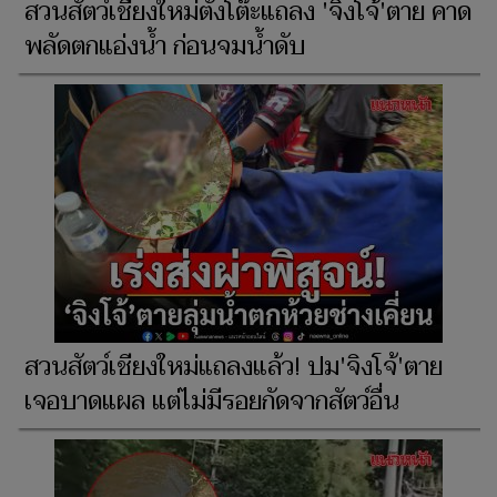
สวนสัตว์เชียงใหม่ตั้งโต๊ะแถลง 'จิงโจ้'ตาย คาด
พลัดตกแอ่งน้ำ ก่อนจมน้ำดับ
สวนสัตว์เชียงใหม่แถลงแล้ว! ปม'จิงโจ้'ตาย
เจอบาดแผล แต่ไม่มีรอยกัดจากสัตว์อื่น