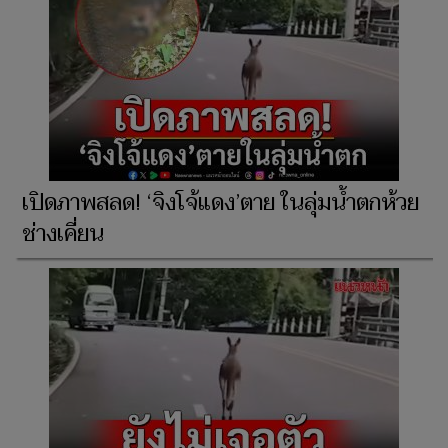
เปิดภาพสลด! ‘จิงโจ้แดง’ตาย ในลุ่มน้ำตกห้วย
ช่างเคี่ยน