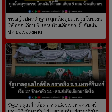
พริษฐ์ เปิดหลักฐาน ลูกน้องสุขสมรวย โอนเงิน
ให้ กกต.เกือบ 9 แสน ห้วงเลือกสว. ชี้เส้นเงิน
ชัด ชงเร่งส่งศาล
รัฐบาลดูแลใกล้ชิด กราดยิX ร.ร.เทพศิรินทร์
เจ็บ 27 รักษาตัว 14 - สธ.ส่งทีมเยียวยาจิตใจ