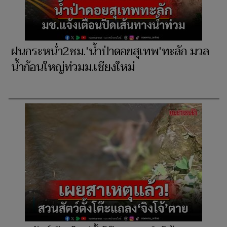
ฝนกระหน่ำ2ชม.'น้ำป่าดอยสุเทพ'ทะลัก มวล
น้ำก้อนใหญ่ท่วมม.เชียงใหม่