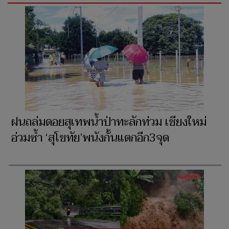
ฝนถล่มดอยสุเทพน้ำป่าทะลักท่วม เชียงใหม่
อ่วมซ้ำ ‘สุโขทัย’พนังกั้นแตกอีก3จุด