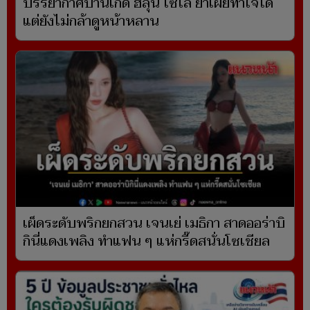
บรรยากาศบ้านเกิด ฮลุน โซโล่ ย่าเผยทำใจได้
แต่ยังไม่กล้าดูหน้าหลาน
เผ็ดระดับพริกยกสวน เจนเย่ เมธิกา สาดออร่าบิ
กินี่แดงเพลิง ทำแฟน ๆ แห่กรี๊ดสนั่นโซเชียล