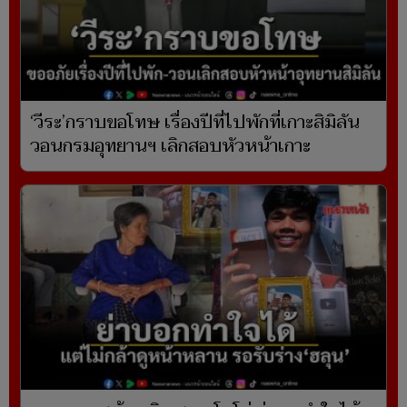
‘วีระ’กราบขอโทษ เรื่องปีที่ไปพักที่เกาะสิมิลัน
วอนกรมอุทยานฯ เลิกสอบหัวหน้าเกาะ