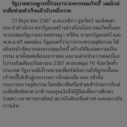
รัฐบาลชวนลูกหนี้ร่วมงาน‘มหกรรมแก้หนี้’ เผยไกล่
เกลี่ยช่วยสำเร็จแล้วนับหมื่นราย
13 มิถุนายน 2567 น.ส.เกณิกา อุ่นจิตร์ รองโฆษก
ประจำสำนักนายกรัฐมนตรี กล่าวถึงนโยบายแก้หนี้นอก
ระบบของรัฐบาลนายเศรษฐา ทวีสิน นายกรัฐมนตรี และ
พ.ต.อ.ทวี สอดส่อง รัฐมนตรีว่าการกระทรวงยุติธรรม ได้
เดินหน้าจัดงานมหกรรมแก้หนี้ สร้างวิถีแห่งความเป็น
ธรรม มาตั้งแต่เดือนมกราคม และจะดำเนินการต่อเนื่อง
ไปจนถึงเดือนกันยายน 2567 ครอบคลุม 76 จังหวัดทั่ว
ประเทศ รัฐบาลมีเป้าหมายเพื่อเปิดโอกาสให้ลูกหนี้และ
เจ้าหนี้ได้เข้าสู่กระบวนการไกล่เกลี่ย และ เข้าถึง
กระบวนการยุติธรรม โดยมีภาคีเครือข่ายเข้าร่วมการไกล่
เกลี่ยข้อพิพาท อาทิ กองทุนเงินให้กู้ยืมเพื่อการศึกษา
(กยศ.) ธนาคารพาณิชย์ สถาบันสินเชื่อต่างๆ และสถาบัน
การเงิน