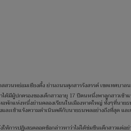
สสวนหย่อมเซียงตึ้ง ย่านถนนศุภสารรังสรรค์ เขตเทศบาล
่ผ่านมาได้มีผู้ปกครองของเด็กสาวอายุ 17 ปีคนหนึ่งพาลูกสาว
ักแห่งหนึ่งย่านคลองเรียนในเมืองหาดใหญ่ ทั้งๆที่นายธนพล 
และเข้าแจ้งความดำเนินคดีกับนายธนพลอย่างถึงที่สุด และเมื่อ
ังให้การปฏิเสธตลอดข้อกล่าวหาว่าไม่ได้ข่มขืนเด็กสาวแต่อ