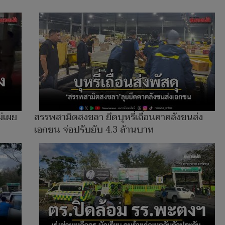
ม่เผย
สรรพสามิตสงขลา ยึดบุหรี่เถื่อนคาคลังขนส่ง
เอกชน จ่อปรับยับ 4.3 ล้านบาท