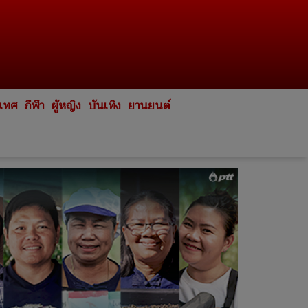
ะเทศ
กีฬา
ผู้หญิง
บันเทิง
ยานยนต์