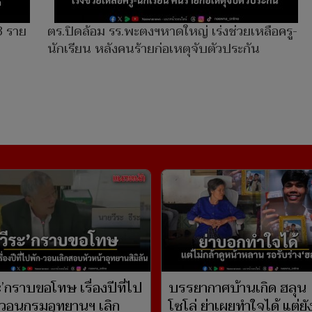
3 ราย
ตร.ปิดล้อม รร.พะตงฯหาดใหญ่ เร่งช่วยเหลือครู-
นักเรียน หลังคนร้ายก่อเหตุจับตัวประกัน
ะ’กราบขอโทษ เรื่องปีที่ไป
บรรยากาศบ้านเกิด ฮลุน
 วอนกรมอุทยานฯ เลิก
โซโล่ ย่าเผยทำใจได้ แต่ยั