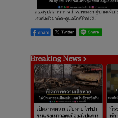
สธ.สรุปสถานการณ์ รร.พะตงฯ ผู้บาดเจ็บ 
เร่งส่งตัวผ่าตัด-ดูแลใกล้ชิดICU
Breaking News
เปิดภาพความเสียหาย ไฟป่า
‘วีร
รุนแรงเผาวอดเมืองสโปแคน
พัก