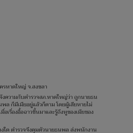
นครหาดใหญ่ จ.สงขลา
เข้าแจ้งความกับตำรวจสภ.หาดใหญ่ว่า ถูกนายธน
ก็มีเมียอยู่แล้วก็ตาม โดยผู้เสียหายไม่
เรื่องอื้อฉาวขึ้นมาและรู้ถึงหูของเมียของ
ย่างใด ตำรวจจึงคุมตัวนายธนพล ส่งพนักงาน