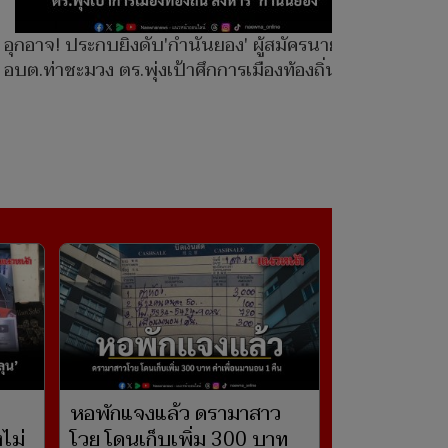
อุกอาจ! ประกบยิงดับ'กำนันยอง' ผู้สมัครนายก
อบต.ท่าชะมวง ตร.พุ่งเป้าศึกการเมืองท้องถิ่น
หอพักแจงแล้ว ดรามาสาว
งไม่
โวย โดนเก็บเพิ่ม 300 บาท