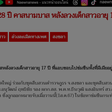
28 ปี คาสนามบาส หลังลวงเด็กสาวอายุ 
สาว
ล่วงละเมิดทางเพศ
สงขลา
ลังลวงเด็กสาวอายุ 17 ปี ที่แอบชอบไปข่มขืนทั้งที่มีเมียอย
หาดใหญ่ ร่วมกับชุดสืบสวนตำรวจภูธร จ.สงขลา และชุดสืบส
อนุวัฒน์ ฤทธิชัย รอง ผกก.สส. พ.ต.ท.ธีระวุฒิ แสงอินทร์ สว
ึ่งถูกออกหมายจับเมื่อวานนี้(1ส.ค.67) ในข้อหาข่มขืนกระทำ