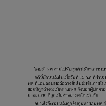
โดยตำรวจตามไปจับกุมตัวได้คาสนามบา
คดีนี้ย้อนหลังไปเมื่อวันที่ 15 ก.ค.ที่
พล ที่แอบชอบพอล่อลวงขึ้นไปข่มขืนภายในหอพ
ยอมที่ถูกล่วงละเมิดทางเพศ จึงบอกผู้ปกครอง
นายธนพล ก็ถูกเมียด่าอย่างหนักเช่นกัน
อย่างไรก็ตาม หลังถูกจับกุมนายธนพล ย