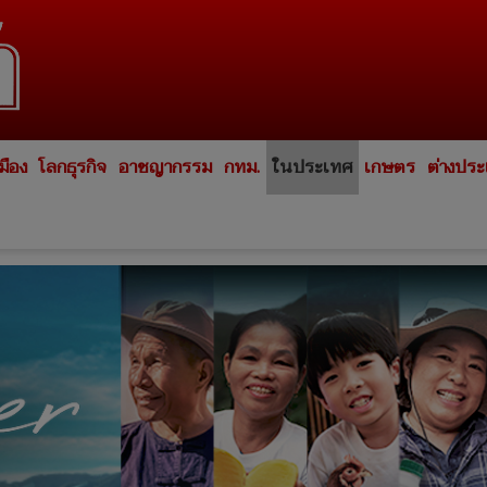
มือง
โลกธุรกิจ
อาชญากรรม
กทม.
ในประเทศ
เกษตร
ต่างปร