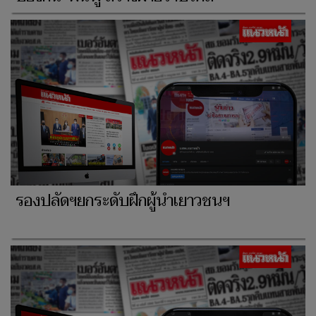
รองปลัดฯยกระดับฝึกผู้นำเยาวชนฯ