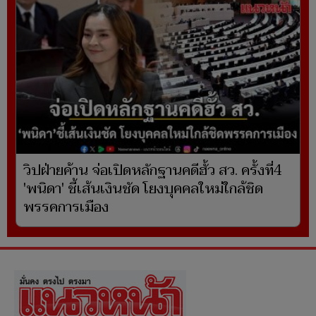
วิปฝ่ายค้าน จ่อเปิดหลักฐานคดีฮั้ว สว. ครั้งที่4
'พนิดา' ชี้เส้นเงินชัด โยงบุคคลใหม่ใกล้ชิด
พรรคการเมือง