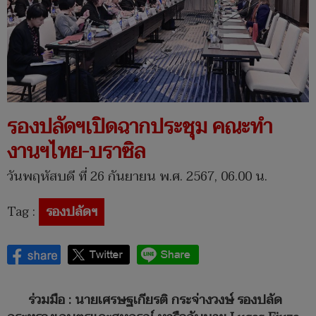
รองปลัดฯเปิดฉากประชุม คณะทำ
งานฯไทย-บราซิล
วันพฤหัสบดี ที่ 26 กันยายน พ.ศ. 2567, 06.00 น.
Tag :
รองปลัดฯ
ร่วมมือ : นายเศรษฐเกียรติ กระจ่างวงษ์ รองปลัด