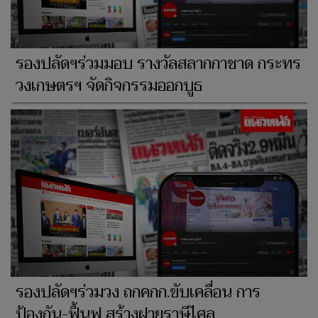
รองปลัดฯร่วมมอบ รางวัลสลากกาชาด กระทร
วงเกษตรฯ จัดกิจกรรมออกบูธ
รองปลัดฯร่วมวง ถกคกก.ขับเคลื่อน การ
ป้องกัน-ฟื้นฟู สร้างฝายราษีไศล