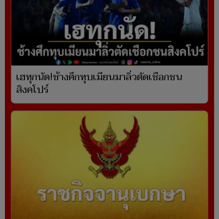
เฮทุกนัด!ช้างศึกทุบเมียนมาลิ่วตัดเชือกชน
สิงคโปร์