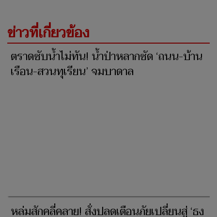
ข่าวที่เกี่ยวข้อง
ตราดซับน้ำไม่ทัน! น้ำป่าหลากซัด ‘ถนน-บ้าน
เรือน-สวนทุเรียน’ จมบาดาล
หล่มสักคลี่คลาย! สั่งปลดเตือนภัยเปลี่ยนสู่ ‘ธง