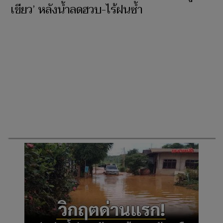
เขียว’ หลังน้ำลดฮวบ-ไร้ฝนซ้ำ