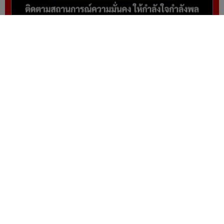
เลขา กอ.รมน.ลงพื้นที่อำเภอระแงะ ติดตาม
สถานการณ์ความมั่นคง ให้กำลังใจกำลังพล
ผู้ดูแลเว็บไซต์ www.naewna.com
webmaster นายปรเมษฐ์ ภู่โต
ดูแลรับผิดชอบข่าว/ภาพ/โฆษณา/ข้อมูลอื่นๆที่
เกี่ยวข้องกับเว็บไซต์
กรรมการบริษัทฯ, กรรมการผู้มีอำนาจ ไม่มีส่วน
เกี่ยวข้องกับการนำเสนอข่าว/ภาพ/ข้อมูลใดๆใน
เว็บไซต์ทั้งสิ้น