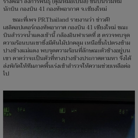
รางคณา ลังการ์พินธุ์ (คุณหมอโบนัส) ขึ้นบินร่วมทีม
นักบิน กองบิน 41 กองทัพอากาศ จ.เชียงใหม่
ขณะที่เพจ PR.Thailand รายงานว่า ข่าวดี!
เฮลิคอปเตอร์กองทัพอากาศ กองบิน 41 เชียงใหม่ ขณะ
บินสำรวจน้ำแตงเช้านี้ กล้องอินฟาเรดที่ ฮ ตรวจพบจุด
ความร้อนบนเขาซึ่งมีต้นไม้ปกคลุม เหนือขึ้นไปตรงข้าม
ปางช้างแม่แตง พบจุดความร้อนที่ลักษณะตัวช้างอยู่บน
เขา คาดว่าจะเป็นตัวที่ทางปางช้างประกาศตามหา จึงได้
ส่งพิกัดให้ทีมภาคพื้นเร่งเข้าสำรวจให้ความช่วยเหลือต่อ
ไป