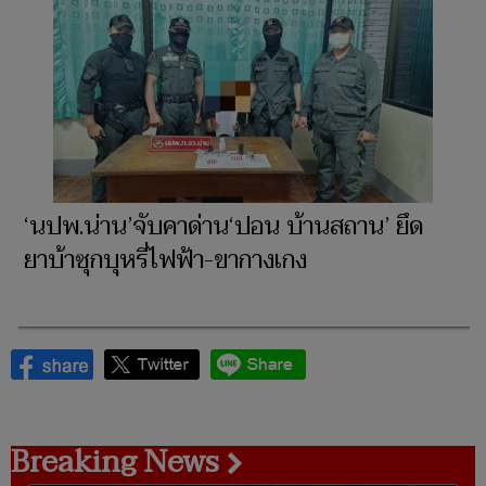
‘นปพ.น่าน’จับคาด่าน‘ปอน บ้านสถาน’ ยึด
ยาบ้าซุกบุหรี่ไฟฟ้า-ขากางเกง
Breaking News