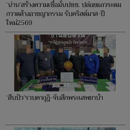
‘น่าน’สร้างความเชื่อมั่นปชช. ปล่อยแถวระดม
กวาดล้างอาชญากรรม รับคริสต์มาส-ปี
ใหม่2569
‘สืบปัว’รวบคากุฏิ-จับสึกพระเสพยาบ้า