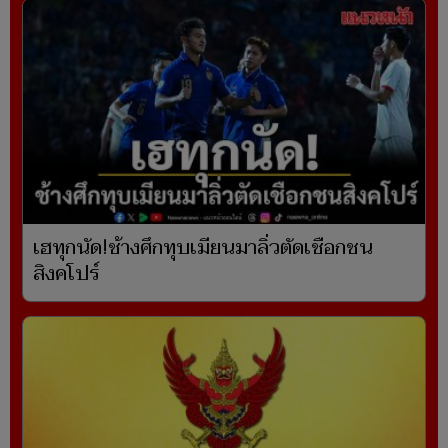
เฮทุกนัด!ช้างศึกทุบเมียนมาลิ่วตัดเชือกชน
สิงคโปร์