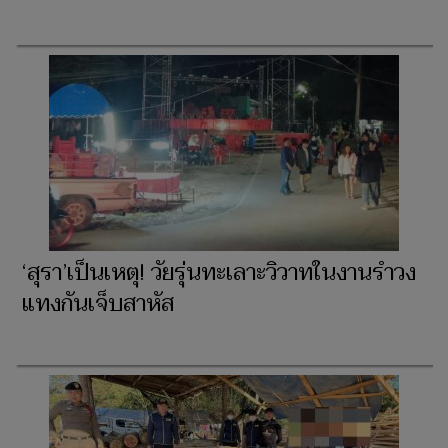
‘สุรา’เป็นเหตุ! วัยรุ่นทะเลาะวิวาทในงานรำวง
แทงกันเจ็บสาหัส