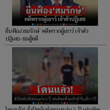
ยื่นฟ้อง‘สมรักษ์’ คดีพรากผู้เยาว์ เจ้าตัว
ปฏิเสธ-ขอสู้คดี
โดนแล้ว! สั่งปิดผับดังขอนแก่น 5 ปี เซ่นพิษ