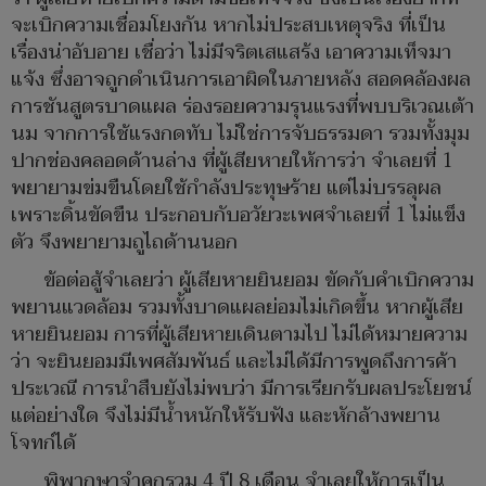
จะเบิกความเชื่อมโยงกัน หากไม่ประสบเหตุจริง ที่เป็น
เรื่องน่าอับอาย เชื่อว่า ไม่มีจริตเสแสร้ง เอาความเท็จมา
แจ้ง ซึ่งอาจถูกดำเนินการเอาผิดในภายหลัง สอดคล้องผล
การชันสูตรบาดแผล ร่องรอยความรุนแรงที่พบบริเวณเต้า
นม จากการใช้แรงกดทับ ไม่ใช่การจับธรรมดา รวมทั้งมุม
ปากช่องคลอดด้านล่าง ที่ผู้เสียหายให้การว่า จำเลยที่ 1
พยายามข่มขืนโดยใช้กำลังประทุษร้าย แต่ไม่บรรลุผล
เพราะดิ้นขัดขืน ประกอบกับอวัยวะเพศจำเลยที่ 1 ไม่แข็ง
ตัว จึงพยายามถูไถด้านนอก
ข้อต่อสู้จำเลยว่า ผู้เสียหายยินยอม ขัดกับคำเบิกความ
พยานแวดล้อม รวมทั้งบาดแผลย่อมไม่เกิดขึ้น หากผู้เสีย
หายยินยอม การที่ผู้เสียหายเดินตามไป ไม่ได้หมายความ
ว่า จะยินยอมมีเพศสัมพันธ์ และไม่ได้มีการพูดถึงการค้า
ประเวณี การนำสืบยังไม่พบว่า มีการเรียกรับผลประโยชน์
แต่อย่างใด จึงไม่มีน้ำหนักให้รับฟัง และหักล้างพยาน
โจทก์ได้
พิพากษาจำคุกรวม 4 ปี 8 เดือน จำเลยให้การเป็น