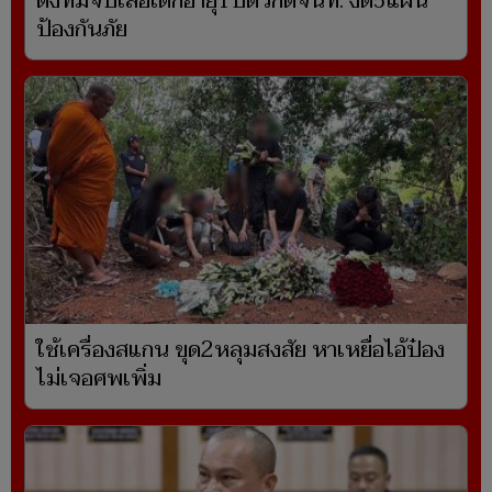
ตั้งทีมจับเสือเด็กอายุ1ปีตัวกัดจนท. งัด5แผน
ป้องกันภัย
ใช้เครื่องสแกน ขุด2หลุมสงสัย หาเหยื่อไอ้ป๋อง
ไม่เจอศพเพิ่ม