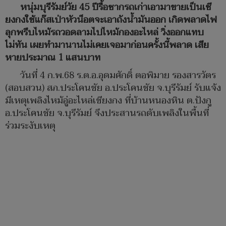
หนุ่มบุรีรัมย์วัย 45 ปีรื้อซากรถเก่าเอามาขายเป็นเซี
ยงกงใช้แก๊สเป่าหัวน็อตจะเอาถังน้ำมันออก เกิดพลาดไฟ
ลุกพรึบไหม้รถวอดลามไปไหม้กองอะไหล่ วิ่งออกแทบ
ไม่ทัน เผยทำมานานไม่เคยเจอมาก่อนครั้งนี้พลาด เสีย
หายประมาณ 1 แสนบาท
วันที่ 4 ก.พ.68 ร.ต.อ.อุดมศักดิ์ ตอพิมาย รองสารวัตร
(สอบสวน) สภ.ประโคนชัย อ.ประโคนชัย จ.บุรีรัมย์ รับแจ้ง
มีเหตุเพลิงไหม้อู่อะไหล่เชียงกง ที่บ้านหนองหิน ต.ปังกู
อ.ประโคนชัย จ.บุรีรัมย์ จึงประสานรถดับเพลิงในพื้นที่
ร่วมระงับเหตุ