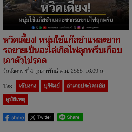
หวิดเดี้ยง! หนุ่มใช้แก๊สชำแหละซาก
รถขายเป็นอะไล่เกิดไฟลุกพรึบเกือบ
เอาตัวไม่รอด
วันอังคาร ที่ 4 กุมภาพันธ์ พ.ศ. 2568, 16.09 น.
Tag :
เชียงกง
บุรีรัมย์
อำเภอประโคนชัย
อุบัติเหตุ