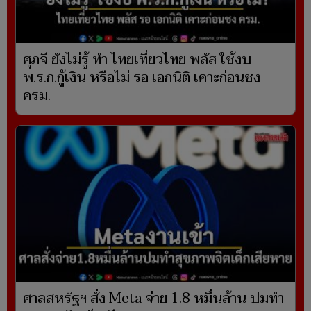
ศุภจี ยังไม่รู้ ทำ ไทยเที่ยวไทย พลัส ใช้งบ
พ.ร.ก.กู้เงิน หรือไม่ รอ เอกนิติ เคาะก่อนชง
ครม.
ศาลสหรัฐฯ สั่ง Meta จ่าย 1.8 หมื่นล้าน ปมทำ