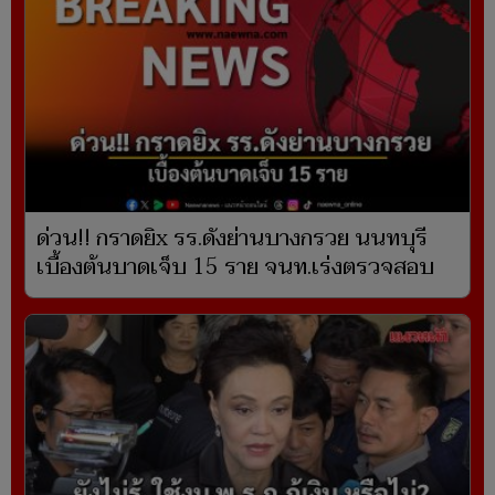
ด่วน!! กราดยิx รร.ดังย่านบางกรวย นนทบุรี
เบื้องต้นบาดเจ็บ 15 ราย จนท.เร่งตรวจสอบ