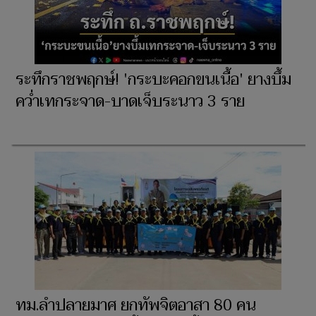
ระทึกราชพฤกษ์! 'กระบะคอกขนเนื้อ' ยางบึ้ม
คว่ำเทกระจาด-บาดเจ็บระนาว 3 ราย
ทม.ลำปลายมาศ ยกทัพจิตอาสา 80 คน