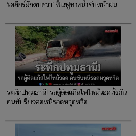
‘เคลียร์ผักตบชวา’ ฟื้นฟูทางน้ำรับหน้าฝน
ระทึกปทุมธานี! รถตู้ติดแก๊สไฟไหม้วอดทั้งคัน
คนขับรีบจอดหนีรอดหวุดหวิด