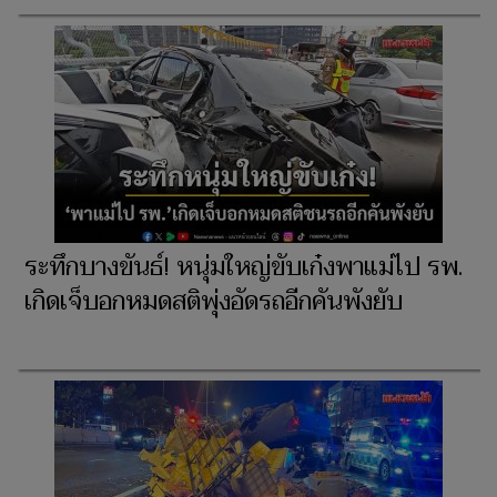
ระทึกบางขันธ์! หนุ่มใหญ่ขับเก๋งพาแม่ไป รพ.
เกิดเจ็บอกหมดสติพุ่งอัดรถอีกคันพังยับ