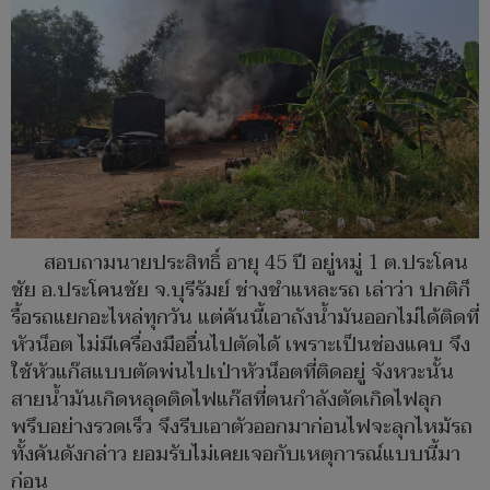
สอบถามนายประสิทธิ์ อายุ 45 ปี อยู่หมู่ 1 ต.ประโคน
ชัย อ.ประโคนชัย จ.บุรีรัมย์ ช่างชำแหละรถ เล่าว่า ปกติก็
รื้อรถแยกอะไหล่ทุกวัน แต่คันนี้เอาถังน้ำมันออกไม่ได้ติดที่
หัวน็อต ไม่มีเครื่องมืออื่นไปตัดได้ เพราะเป็นช่องแคบ จึง
ใช้หัวแก๊สแบบตัดพ่นไปเป่าหัวน็อตที่ติดอยู่ จังหวะนั้น
สายน้ำมันเกิดหลุดติดไฟแก๊สที่ตนกำลังตัดเกิดไฟลุก
พรึบอย่างรวดเร็ว จึงรีบเอาตัวออกมาก่อนไฟจะลุกไหม้รถ
ทั้งคันดังกล่าว ยอมรับไม่เคยเจอกับเหตุการณ์แบบนี้มา
ก่อน