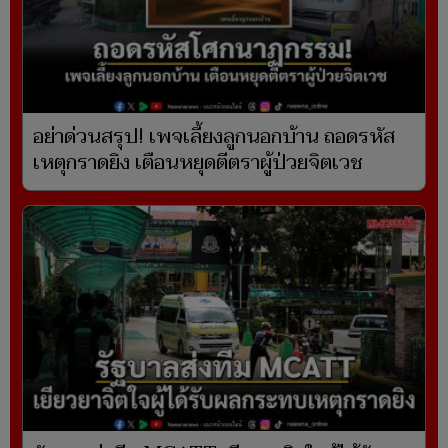
อย่าด่วนสรุป! เพจเลี้ยงลูกนอกบ้าน ถอดรหัส
เหตุกราดยิง เตือนหยุดตีตราผู้ป่วยจิตเวช