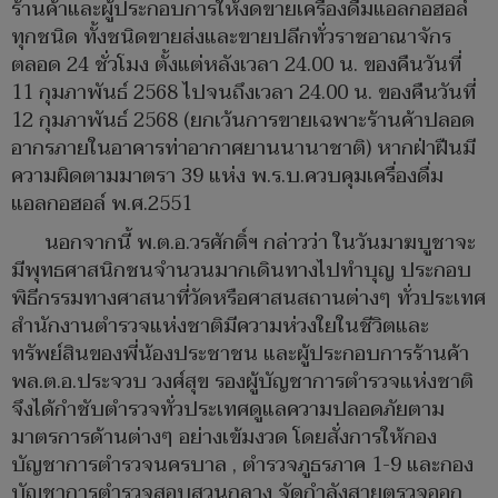
ร้านค้าและผู้ประกอบการให้งดขายเครื่องดื่มแอลกอฮอล์
ทุกชนิด ทั้งชนิดขายส่งและขายปลีกทั่วราชอาณาจักร
ตลอด 24 ชั่วโมง ตั้งแต่หลังเวลา 24.00 น. ของคืนวันที่
11 กุมภาพันธ์ 2568 ไปจนถึงเวลา 24.00 น. ของคืนวันที่
12 กุมภาพันธ์ 2568 (ยกเว้นการขายเฉพาะร้านค้าปลอด
อากรภายในอาคารท่าอากาศยานนานาชาติ) หากฝ่าฝืนมี
ความผิดตามมาตรา 39 แห่ง พ.ร.บ.ควบคุมเครื่องดื่ม
แอลกอฮอล์ พ.ศ.2551
นอกจากนี้ พ.ต.อ.วรศักดิ์ฯ กล่าวว่า ในวันมาฆบูชาจะ
มีพุทธศาสนิกชนจำนวนมากเดินทางไปทำบุญ ประกอบ
พิธีกรรมทางศาสนาที่วัดหรือศาสนสถานต่างๆ ทั่วประเทศ
สำนักงานตำรวจแห่งชาติมีความห่วงใยในชีวิตและ
ทรัพย์สินของพี่น้องประชาชน และผู้ประกอบการร้านค้า
พล.ต.อ.ประจวบ วงศ์สุข รองผู้บัญชาการตำรวจแห่งชาติ
จึงได้กำชับตำรวจทั่วประเทศดูแลความปลอดภัยตาม
มาตรการด้านต่างๆ อย่างเข้มงวด โดยสั่งการให้กอง
บัญชาการตำรวจนครบาล , ตำรวจภูธรภาค 1-9 และกอง
บัญชาการตำรวจสอบสวนกลาง จัดกำลังสายตรวจออก