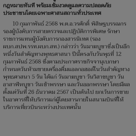
กฎหมายทันที พร้อมเข้มงวดดูแลความปลอดภัย
ประชาชนโดยเฉพาะศาสนสถานทั่วประเทศ
10 กุมภาพันธ์ 2568 พ.ต.อ.วรศักดิ์ พิสิษฐบรรณกร
รองผู้บังคับการสายตรวจและปฏิบัติการพิเศษ รักษา
ราชการแทนผู้บังคับการกองสารนิเทศ (รอง
ผบก.สปพ.รรท.ผบก.สท.) กล่าวว่า วันมาฆบูชาซึ่งเป็นอีก
หนึ่งวันสำคัญทางพุทธศาสนา ปีนี้ตรงกับวันพุธที่ 12
กุมภาพันธ์ 2568 ซึ่งตามประกาศราชกิจจานุเบกษา
กำหนดวันห้ามขายเครื่องดื่มแอลกอฮอล์ในวันสำคัญทาง
พุทธศาสนา 5 วัน ได้แก่ วันมาฆบูชา วันวิสาขบูชา วัน
อาสาฬหบูชา วันเข้าพรรษา และวันออกพรรษา โดยมีผล
ตั้งแต่วันที่ 26 ธันวาคม 2567 เป็นต้นไป ยกเว้นการขาย
ในอาคารที่ให้บริการแก่ผู้โดยสารภายในสนามบินที่ให้
บริการเที่ยวบินระหว่างประเทศนั้น