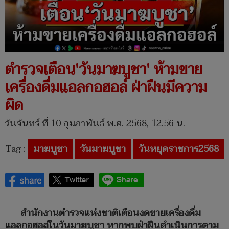
ตำรวจเตือน'วันมาฆบูชา' ห้ามขาย
เครื่องดื่มแอลกอฮอล์ ฝ่าฝืนมีความ
ผิด
วันจันทร์ ที่ 10 กุมภาพันธ์ พ.ศ. 2568, 12.56 น.
Tag :
มาฆบูชา
วันมาฆบูชา
วันหยุดราชการ2568
สำนักงานตำรวจแห่งชาติเตือนงดขายเครื่องดื่ม
แอลกอฮอล์ในวันมาฆบูชา หากพบฝ่าฝืนดำเนินการตาม