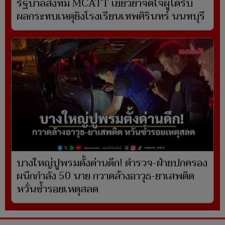
รัฐบาลส่งทีม MCATT เยียวยาจิตใจผู้ได้รับ
ผลกระทบเหตุยิงโรงเรียนเทพศิรินทร์ นนทบุรี
บางใหญ่ปูพรมตั้งด่านดึก! ตำรวจ-ฝ่ายปกครอง
ผนึกกำลัง 50 นาย กวาดล้างอาวุธ-ยาเสพติด
หวั่นซ้ำรอยเหตุสลด