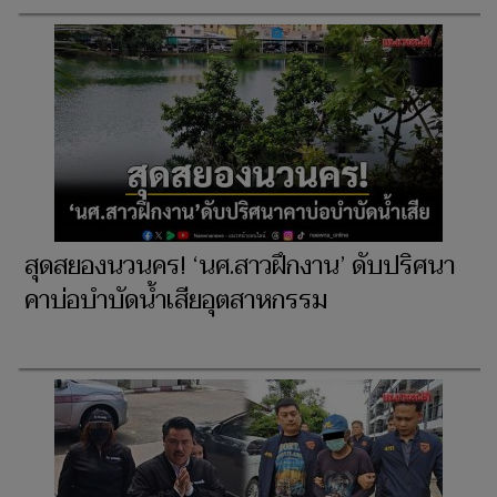
สุดสยองนวนคร! ‘นศ.สาวฝึกงาน’ ดับปริศนา
คาบ่อบำบัดน้ำเสียอุตสาหกรรม