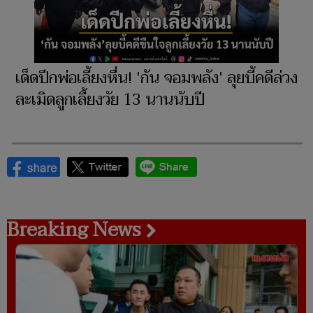
เด็ดปีกพ่อเลี้ยงหื่น! 'กัน จอมพลัง' ลุยบี้คดีล่วง
ละเมิดลูกเลี้ยงวัย 13 นานนับปี
Breaking News