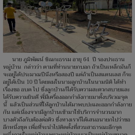
นาย ภูมิพัฒน์ ชิณกะธรรม อายุ 64 ปี รองประธาน
หมู่บ้าน กล่าวว่า ตามที่ท่านนายกบอก ถ้าเป็นเหล็กมันก็
จะอยู่ได้ประมาณปีนึงหรือสองปี แต่ถ้าเป็นสแตนเลส ก็จะ
อยู่ได้เป็น 10 ปี โดยผมในนามลูกบ้านในนามนิติ ได้ทำ
เรื่องขอ อบต ไป ซึ่งลูกบ้านก็ได้รับความสะดวกสบายและ
ได้รับความยินดี พี่มีเครื่องออกกำลังกายมาตั้งบริเวณจุด
นี้ แล้วเป็นส่วนที่ให้ลูกบ้านได้มาพบปะและออกกำลังกาย
กัน แต่เนื่องจากมีลูกบ้านเข้ามาใช้บริการจำนวนมาก
บางตัวถึงกับต้องต่อคิว ซึ่งทางเราก็ได้เสนอนายกไปว่าขอ
อีกหนึ่งชุด เพื่อที่จะนำไปติดตั้งที่สวนสาธารณะอีกจุด
หนึ่งภายในหมู่บ้านเพราะหมู่บ้านเราเป็นหมู่บ้านขนาด