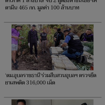
ตร.ภาค 1 ล้างบาง! จับ 2 ผู้ต้องหาขนไอซ์-เค
ตามีน 465 กก. มูลค่า 100 ล้านบาท
‘ตม.อุบลราชธานี’ร่วมสืบสวนอุบลฯ ตรวจยึด
ยาเสพติด 316,000 เม็ด