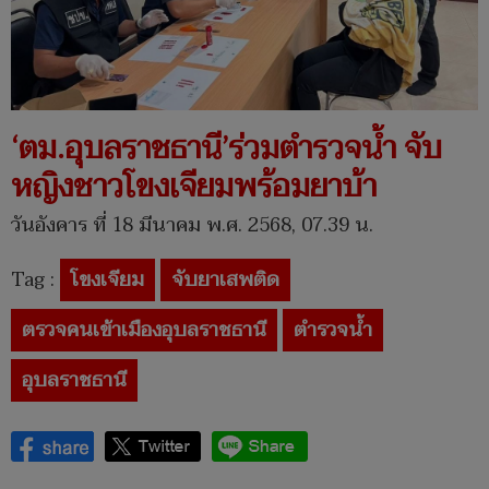
‘ตม.อุบลราชธานี’ร่วมตำรวจน้ำ จับ
หญิงชาวโขงเจียมพร้อมยาบ้า
วันอังคาร ที่ 18 มีนาคม พ.ศ. 2568, 07.39 น.
Tag :
โขงเจียม
จับยาเสพติด
ตรวจคนเข้าเมืองอุบลราชธานี
ตำรวจน้ำ
อุบลราชธานี