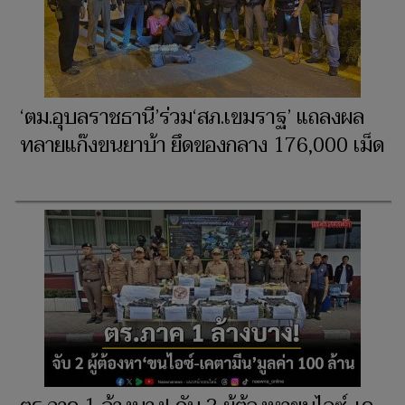
‘ตม.อุบลราชธานี’ร่วม‘สภ.เขมราฐ’ แถลงผล
ทลายแก๊งขนยาบ้า ยึดของกลาง 176,000 เม็ด