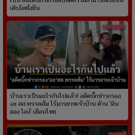
เป็น ลมใต้ปีก ยกระดับขีดความสามารถแข่งขัน
เติบโตยั่งยืน
บ้านเราเป็นอะไรกันไปแล้ว! อดีตบิ๊กข่าวกรอง
ฉะ สส.พรรคส้ม ไร้มารยาทเจ้าบ้าน ต้าน 'มิน
ออง ไลง์' เยือนไทย