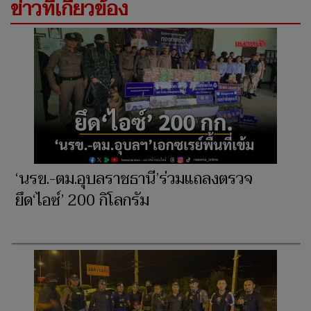
ข่าวที่เกี่ยวข้อง
‘นรข.-ตม.อุบลราชธานี’ร่วมแถลงตรวจ
ยึด‘ไอซ์’ 200 กิโลกรัม