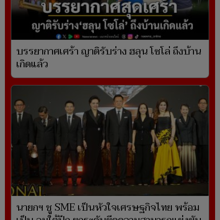
บรรยากาศเศร้า ญาติรับร่าง ฮลุน โซโล่ ถึงบ้าน
เกิดแล้ว
นายกฯ ชู SME เป็นหัวใจเศรษฐกิจไทย พร้อม