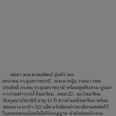
ต่อมา พ.ต.ท.สมพัฒน์ อุ่นคำ รอง
ผกก.ตม.จว.อุบลราชธานี , พ.ต.ต.หญิง วาสนา เทพ
ประสิทธิ์ สว.ตม.จว.อุบลราชธานี พร้อมชุดสืบสวน บูรณา
การร่วมตำรวจน้ำโขงเจียม , ตชด.22 , สภ.โขงเจียม
จับกุมนางวิสาสินี อายุ 45 ปี ชาวอำเภอโขงเจียม พร้อม
ของกลาง ยาบ้า 322 เม็ด แจ้งข้อกล่าวหามียาเสพติดไว้
ในครอบครองโดยไม่ได้รับอนุญาต นำตัวส่งพนักงาน