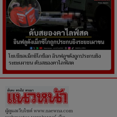
โซเชียลเม็กซิโกช็อก อินฟลูฯดังถูกประกบยิง
ระยะเผาขน ดับสยองคาไลฟ์สด
ผู้ดูแลเว็บไซต์ www.naewna.com