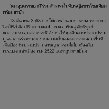
‘ตม.อุบลราชธานี’ร่วมตำรวจน้ำ จับหญิงชาวโขงเจียม
พร้อมยาบ้า
18 มีนาคม 2568 ภายใต้การอำนวยการของ พล.ต.ต.ว
ริศร์สิริภ์ ลีละสิริ ผบก.ตม.4 , พ.ต.อ.พิษณุ สิทธิฑูรย์
ผกก.ตม.จว.อุบลราชธานี สั่งการให้ชุดสืบสวนปราบปราม
บูรณาการร่วมหน่วยงานความมั่นคงออกตรวจสอบพื้นที่
เพื่อป้องกันปราบปรามอาชญากรรมที่เกี่ยวข้องกับ
พ.ร.บ.คนเข้าเมือง พ.ศ.2522 และกฎหมายอื่นๆ