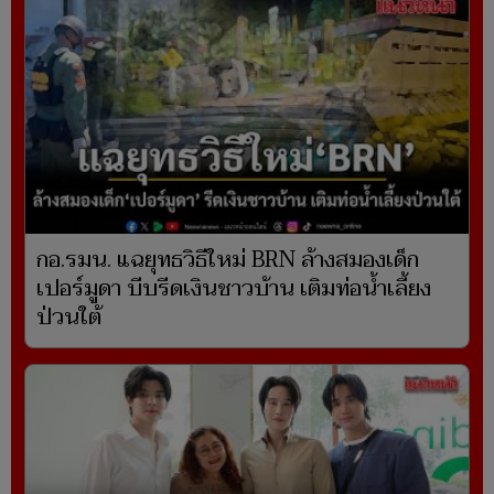
กอ.รมน. แฉยุทธวิธีใหม่ BRN ล้างสมองเด็ก
เปอร์มูดา บีบรีดเงินชาวบ้าน เติมท่อน้ำเลี้ยง
ป่วนใต้