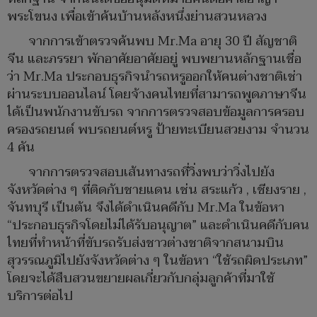
พระโขนง เพื่อเข้าค้นบ้านหลังหนึ่งย่านสวนหลวง
จากการเข้าตรวจค้นพบ Mr.Ma อายุ 30 ปี สัญชาติ
จีน และภรรยา พักอาศัยอาศัยอยู่ พบพยานหลักฐานเชื่อ
ว่า Mr.Ma ประกอบธุรกิจนำรถหรูออกให้คนต่างชาติเช่า
ผ่านระบบออนไลน์ โดยจ้างคนไทยที่สามารถพูดภาษาจีน
ได้เป็นพนักงานขับรถ จากการตรวจสอบข้อมูลการครอบ
ครองรถยนต์ พบรถยนต์หรู ป้ายทะเบียนสวยงาม จำนวน
4 คัน
จากการตรวจสอบเส้นทางรถที่วิ่งพบว่าวิ่งไปยัง
จังหวัดต่าง ๆ ที่ติดกับชายแดน เช่น สระแก้ว , เชียงราย ,
จันทบุรี เป็นต้น จึงได้ดำเนินคดีกับ Mr.Ma ในข้อหา
“ประกอบธุรกิจโดยไม่ได้รับอนุญาต” และดำเนินคดีกับคน
ไทยที่ทำหน้าที่ขับรถรับส่งชาวต่างชาติจากสนามบิน
สุวรรณภูมิไปยังจังหวัดต่าง ๆ ในข้อหา “ใช้รถผิดประเภท”
โดยจะได้สืบสวนขยายผลเกี่ยวกับกลุ่มลูกค้าที่มาใช้
บริการต่อไป