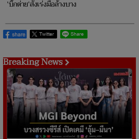
'บิ๊กต่าย'สั่งเร่งมือล้างบาง
Breaking News