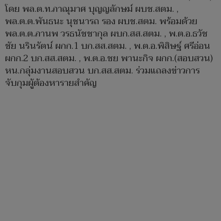
โดย พล.ต.ท.ภาณุมาศ บุญญลักษม์ ผบช.สตม. ,
พล.ต.ต.พันธนะ นุชนารถ รอง ผบช.สตม. พร้อมด้วย
พล.ต.ต.ภานพ วรธนัชชากุล ผบก.สส.สตม. , พ.ต.อ.ธวัช
ชัย นรินรัตน์ ผกก.1 บก.สส.สตม. , พ.ต.อ.พิสิษฐ์ ศรีอ่อน
ผกก.2 บก.สส.สตม. , พ.ต.อ.ชย พานะกิจ ผกก.(สอบสวน)
หน.กลุ่มงานสอบสวน บก.สส.สตม. ร่วมแถลงข่าวการ
จับกุมผู้ต้องหารายสำคัญ