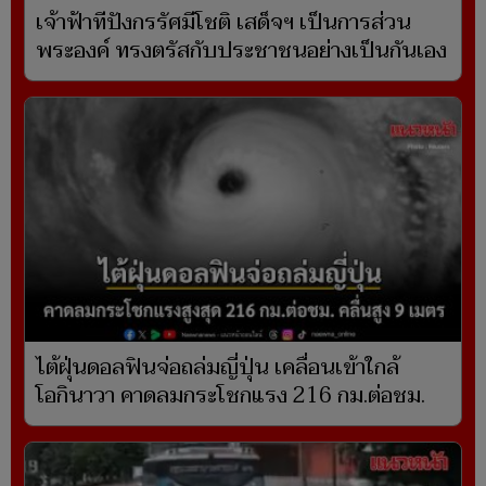
เจ้าฟ้าทีปังกรรัศมีโชติ เสด็จฯ เป็นการส่วน
พระองค์ ทรงตรัสกับประชาชนอย่างเป็นกันเอง
ไต้ฝุ่นดอลฟินจ่อถล่มญี่ปุ่น เคลื่อนเข้าใกล้
โอกินาวา คาดลมกระโชกแรง 216 กม.ต่อชม.