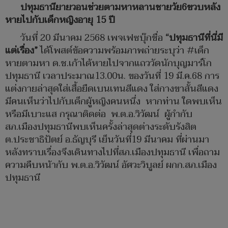
ปทุมธานียายวอนช่วยตามหาหลานชายวัย6ขวบหลัง
หายไปกับเด็กหญิงอายุ 15 ปี
วันที่ 20 มีนาคม 2568 เพจเฟซบุ๊กชื่อ
“ปทุมธานีที่นี่มี
แต่เรื่อง”
ได้โพสต์ข้อความพร้อมภาพถ่ายระบุว่า #เด็ก
หายตามหา ด.ช.เก้าได้หายไปจากแถววัดนักบุญมาร์โก
ปทุมธานี เวลาประมาณ13.00น. ของวันที่ 19 มี.ค.68 การ
แต่งกายล่าสุดใส่เสื้อยืดเบนเทนสีแดง ใส่กางขาสั้นสีแดง
มีคนเห็นว่าไปกับเด็กผู้หญิงคนหนึ่ง หากท่าน ใดพบเห็น
หรือมีเบาะแส กรุณาติดต่อ พ.ต.อ.วิวัฒน์ ผู้กำกับ
สภ.เมืองปทุมธานีพบเห็นครั้งล่าสุดต่างระดับรังสิต
ต.ประชาธิปัตย์ อ.ธัญบุรี เย็นวันที่19 มีนาคม ที่ผ่านมา
หลังทราบเรื่องจึงเดินทางไปที่สภ.เมืองปทุมธานี เพื่อถาม
ความคืบหน้ากับ พ.ต.อ.วิวัฒน์ อัศวะวิบูลย์ ผกก.สภ.เมือง
ปทุมธานี