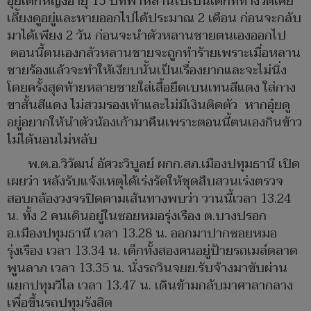
อุ๋ยเด็กหญิงอายุ 15 ปีที่พาหลานไปเป็นเด็กที่ทางวัดเคย
เลี้ยงดูอยู่และหายออกไปได้ประมาณ 2 เดือน ก่อนจะกลับ
มาได้เพียง 2 วัน ก่อนจะนำตัวหลานชายตนเองออกไป
ตอนนี้ตนเองกลัวหลานชายจะถูกทำร้ายเพราะเมื่อหลาน
ชายร้องแล้วจะทำให้เงียบนั้นเป็นเรื่องยากและจะไม่นิ่ง
โดยครั้งสุดท้ายหลายชายใส่เสื้อยืดเบนเทนสีแดง ใส่กาง
ขาสั้นสีแดง ไม่สวมรองเท้าและไม่มีเงินติดตัว หากอุ๋ยดู
อยู่อยากให้นำตัวน้องเก้ามาคืนเพราะตอนนี้ตนเองกินข้าว
ไม่ได้นอนไม่หลับ
พ.ต.อ.วิวัฒน์ อัศวะวิบูลย์ ผกก.สภ.เมืองปทุมธานี เปิด
เผยว่า หลังรับแจ้งเหตุได้เร่งรัดให้ชุดสืบสวนเร่งตรวจ
สอบกล้องวงจรปิดตามเส้นทางพบว่า วานนี้เวลา 13.24
น. ทั้ง 2 คนเดินอยู่ในซอยหมอรุ่งเรือง ต.บางปรอก
อ.เมืองปทุมธานี เวลา 13.28 น. ออกมาปากซอยหมอ
รุ่งเรือง เวลา 13.34 น. เด็กทั้งสองคนอยู่ป้ายรถเมล์ตลาด
พูนลาภ เวลา 13.35 น. นั่งรถวินจยย.รับจ้างมาขับผ่าน
แยกปทุมวิไล เวลา 13.47 น. เดินข้ามกลับมาศาลากลาง
เพื่อขึ้นรถปทุมรังสิต