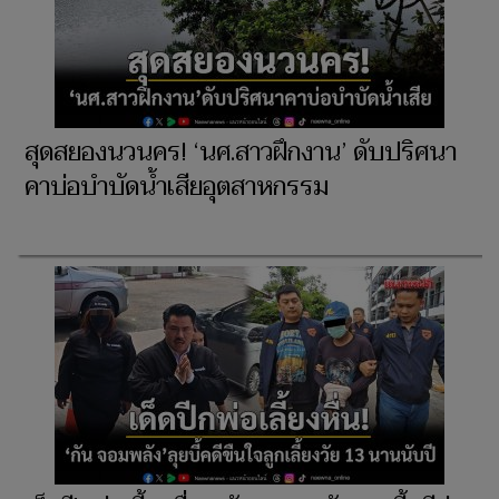
สุดสยองนวนคร! ‘นศ.สาวฝึกงาน’ ดับปริศนา
คาบ่อบำบัดน้ำเสียอุตสาหกรรม