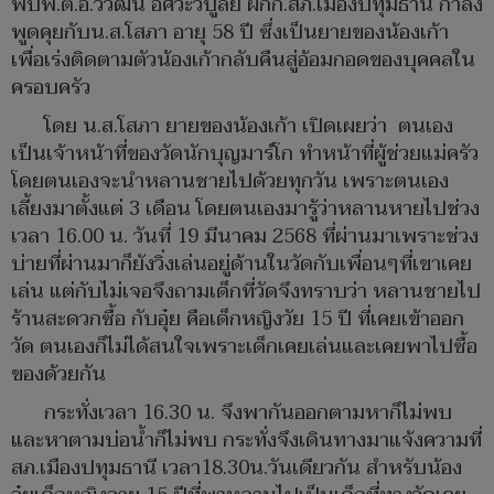
พบพ.ต.อ.วิวัฒน์ อัศวะวิบูลย์ ผกก.สภ.เมืองปทุมธานี กำลัง
พูดคุยกับน.ส.โสภา อายุ 58 ปี ซึ่งเป็นยายของน้องเก้า
เพื่อเร่งติดตามตัวน้องเก้ากลับคืนสู่อ้อมกอดของบุคคลใน
ครอบครัว
โดย น.ส.โสภา ยายของน้องเก้า เปิดเผยว่า ตนเอง
เป็นเจ้าหน้าที่ของวัดนักบุญมาร์โก ทำหน้าที่ผู้ช่วยแม่ครัว
โดยตนเองจะนำหลานชายไปด้วยทุกวัน เพราะตนเอง
เลี้ยงมาตั้งแต่ 3 เดือน โดยตนเองมารู้ว่าหลานหายไปช่วง
เวลา 16.00 น. วันที่ 19 มีนาคม 2568 ที่ผ่านมาเพราะช่วง
บ่ายที่ผ่านมาก็ยังวิ่งเล่นอยู่ด้านในวัดกับเพื่อนๆที่เขาเคย
เล่น แต่กับไม่เจอจึงถามเด็กที่วัดจึงทราบว่า หลานชายไป
ร้านสะดวกซื้อ กับอุ๋ย คือเด็กหญิงวัย 15 ปี ที่เคยเข้าออก
วัด ตนเองก็ไม่ได้สนใจเพราะเด็กเคยเล่นและเคยพาไปซื้อ
ของด้วยกัน
กระทั่งเวลา 16.30 น. จึงพากันออกตามหาก็ไม่พบ
และหาตามบ่อน้ำก็ไม่พบ กระทั่งจึงเดินทางมาแจ้งความที่
สภ.เมืองปทุมธานี เวลา18.30น.วันเดียวกัน สำหรับน้อง