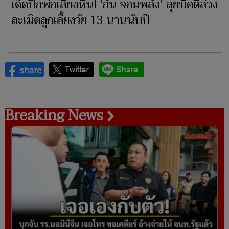
เด็ดปีกพ่อเลี้ยงหื่น! 'กัน จอมพลัง' ลุยบี้คดีล่วง
ละเมิดลูกเลี้ยงวัย 13 นานนับปี
Breaking News