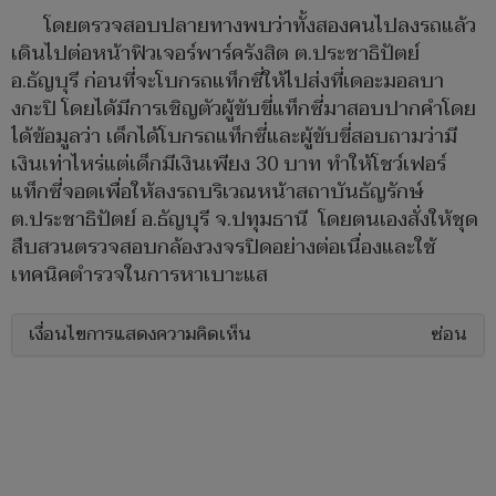
โดยตรวจสอบปลายทางพบว่าทั้งสองคนไปลงรถแล้ว
เดินไปต่อหน้าฟิวเจอร์พาร์ครังสิต ต.ประชาธิปัตย์
อ.ธัญบุรี ก่อนที่จะโบกรถแท็กซี่ให้ไปส่งที่เดอะมอลบา
งกะปิ โดยได้มีการเชิญตัวผู้ขับขี่แท็กซี่มาสอบปากคำโดย
ได้ข้อมูลว่า เด็กได้โบกรถแท็กซี่และผู้ขับขี่สอบถามว่ามี
เงินเท่าไหร่แต่เด็กมีเงินเพียง 30 บาท ทำให้โชว์เฟอร์
แท็กซี่จอดเพื่อให้ลงรถบริเวณหน้าสถาบันธัญรักษ์
ต.ประชาธิปัตย์ อ.ธัญบุรี จ.ปทุมธานี โดยตนเองสั่งให้ชุด
สืบสวนตรวจสอบกล้องวงจรปิดอย่างต่อเนื่องและใช้
เทคนิคตำรวจในการหาเบาะแส
เงื่อนไขการแสดงความคิดเห็น
ซ่อน