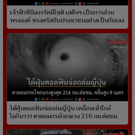
เจ้าฟ้าทีปังกรรัศมีโชติ เสด็จฯ เป็นการส่วน
พระองค์ ทรงตรัสกับประชาชนอย่างเป็นกันเอง
ไต้ฝุ่นดอลฟินจ่อถล่มญี่ปุ่น เคลื่อนเข้าใกล้
โอกินาวา คาดลมกระโชกแรง 216 กม.ต่อชม.