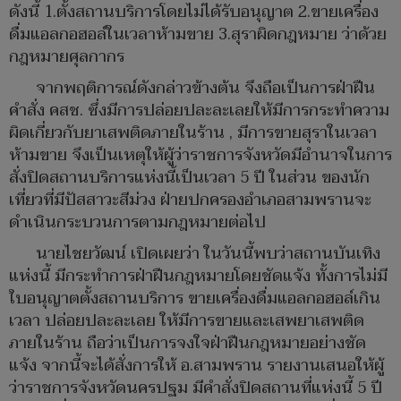
ดังนี้ 1.ตั้งสถานบริการโดยไม่ได้รับอนุญาต 2.ขายเครื่อง
ดื่มแอลกอฮอล์ในเวลาห้ามขาย 3.สุราผิดกฎหมาย ว่าด้วย
กฎหมายศุลกากร
จากพฤติการณ์ดังกล่าวข้างต้น จึงถือเป็นการฝ่าฝืน
คำสั่ง คสช. ซึ่งมีการปล่อยปละละเลยให้มีการกระทำความ
ผิดเกี่ยวกับยาเสพติดภายในร้าน , มีการขายสุราในเวลา
ห้ามขาย จึงเป็นเหตุให้ผู้ว่าราชการจังหวัดมีอำนาจในการ
สั่งปิดสถานบริการแห่งนี้เป็นเวลา 5 ปี ในส่วน ของนัก
เที่ยวที่มีปัสสาวะสีม่วง ฝ่ายปกครองอำเภอสามพรานจะ
ดำเนินกระบวนการตามกฎหมายต่อไป
นายไชยวัฒน์ เปิดเผยว่า ในวันนี้พบว่าสถานบันเทิง
แห่งนี้ มีกระทำการฝ่าฝืนกฎหมายโดยชัดแจ้ง ทั้งการไม่มี
ใบอนุญาตตั้งสถานบริการ ขายเครื่องดื่มแอลกอฮอล์เกิน
เวลา ปล่อยปละละเลย ให้มีการขายและเสพยาเสพติด
ภายในร้าน ถือว่าเป็นการจงใจฝ่าฝืนกฎหมายอย่างชัด
แจ้ง จากนี้จะได้สั่งการให้ อ.สามพราน รายงานเสนอให้ผู้
ว่าราชการจังหวัดนครปฐม มีคำสั่งปิดสถานที่แห่งนี้ 5 ปี