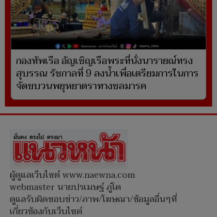
กองทัพเรือ อัญเชิญเรือพระที่นั่งนารายณ์ทรง
สุบรรณ รัชกาลที่ 9 ลงน้ำเพื่อเตรียมการในการ
จัดขบวนพยุหยาตราทางชลมารค
ผู้ดูแลเว็บไซต์ www.naewna.com
webmaster นายปรเมษฐ์ ภู่โต
ดูแลรับผิดชอบข่าว/ภาพ/โฆษณา/ข้อมูลอื่นๆที่
เกี่ยวข้องกับเว็บไซต์