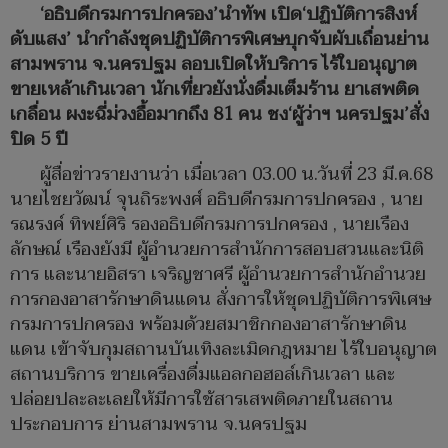
‘อธิบดีกรมการปกครอง’นำทัพ เปิด‘ปฏิบัติการสิงห์
ดับแสง’ นำกำลังชุดปฏิบัติการพิเศษบุกจับผับเถื่อนย่าน
สามพราน จ.นครปฐม ลอบเปิดให้บริการ ไร้ใบอนุญาต
ขายเหล้าเกินเวลา นักเที่ยวยังนั่งดื่มเต็มร้าน ยาเสพติด
เกลื่อน ผงะฉี่ม่วงอื้อมากถึง 81 คน ชง‘ผู้ว่าฯ นครปฐม’สั่ง
ปิด 5 ปี
ผู้สื่อข่าวรายงานว่า เมื่อเวลา 03.00 น.วันที่ 23 มี.ค.68
นายไชยวัฒน์ จุนถิระพงศ์ อธิบดีกรมการปกครอง , นาย
รณรงค์ ทิพย์ศิริ รองอธิบดีกรมการปกครอง , นายเรือง
ลักษณ์ เรืองยังมี ผู้อำนวยการสำนักการสอบสวนและนิติ
การ และนายอิสรา เจริญชาศรี ผู้อำนวยการสำนักอำนวย
การกองอาสารักษาดินแดน สั่งการให้ชุดปฏิบัติการพิเศษ
กรมการปกครอง พร้อมด้วยสมาชิกกองอาสารักษาดิน
แดน เข้าจับกุมสถานบันเทิงละเมิดกฎหมาย ไร้ใบอนุญาต
สถานบริการ ขายเครื่องดื่มแอลกอฮอล์เกินเวลา และ
ปล่อยปละละเลยให้มีการใช้สารเสพติดภายในสถาน
ประกอบการ ย่านสามพราน จ.นครปฐม