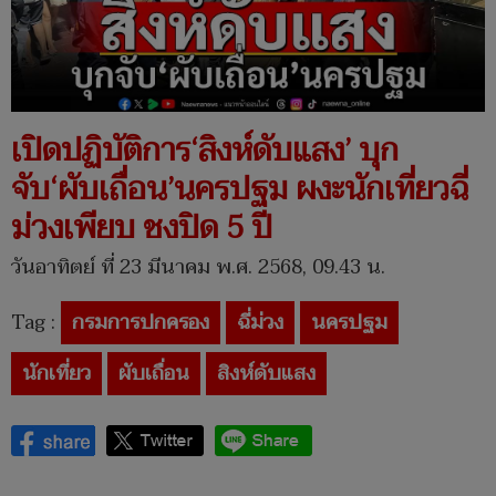
เปิดปฏิบัติการ‘สิงห์ดับแสง’ บุก
จับ‘ผับเถื่อน’นครปฐม ผงะนักเที่ยวฉี่
ม่วงเพียบ ชงปิด 5 ปี
วันอาทิตย์ ที่ 23 มีนาคม พ.ศ. 2568, 09.43 น.
Tag :
กรมการปกครอง
ฉี่ม่วง
นครปฐม
นักเที่ยว
ผับเถื่อน
สิงห์ดับแสง