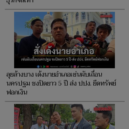
ธุรกิจสีเทา
ลุยล้างบาง เด้งนายอำเภอเซ่นผับเถื่อน
นครปฐม ชงปิดยาว 5 ปี ส่ง ปปง. ยึดทรัพย์
ฟอกเงิน