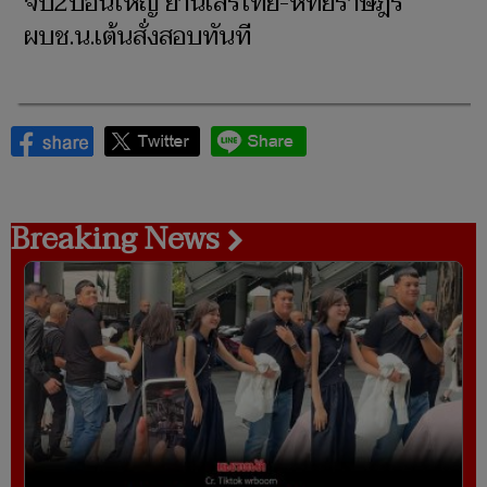
จับ2บ่อนใหญ่ ย่านเสรีไทย-หทัยราษฎร์
ผบช.น.เต้นสั่งสอบทันที
Breaking News