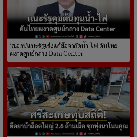
‘ส.อ.ท.’แนะรัฐเร่งแก้ข้อจำกัดน้ำ-ไฟ ดันไทย
ผงาดศูนย์กลาง Data Center