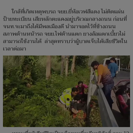
ใกล้ที่เกิดเหตุพบรถ จยย.ยี่ห้อเวฟสีแดง ไม่ติดแผ่น
ป้ายทะเบียน เสียหลักตะแคงอยู่บริเวณกลางถนน ก่อนที่
จนท.จะมาถึงได้มีพลเมืองดี นำมาจอดไว้ที่ข้างถนน
สภาพด้านหน้ารถ จยย.ไฟด้านแตก ยางล้อแตกเบี้ยวไม่
สามารถใช้งานได้ ล่าสุดทราบว่าผู้บาดเจ็บได้เสียชีวิตใน
เวลาต่อมา