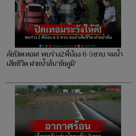
ภัยปิดเทอม! พบร่าง2พี่น้อง 6-5ขวบ จมน้ำ
เสียชีวิต ฝายน้ำล้น'ชัยภูมิ'