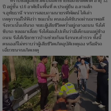
ทราบชื่อผู้เสียชีวิตเป็นเด็กชายชื่อเกียรติศักดิ์ อายุ 12
ปี อยู่ชั้น ป.6 อาศัยในพื้นที่ ต.ประดู่ยืน อ.ลานสัก
จ.อุทัยธานี จากการสอบถามนายรพีพัฒน์ ได้เล่า
เหตุการณ์ให้ฟังว่า ขณะนั้น ตนเองได้ขับรถผ่านมาพอดี
จังหวะนั้นเห็นรถ จยย.ผู้เสียชีวิตคว่ำอยู่กลางถนน จึงได้
ขับรถ ชลอมาเลื่อย จึงได้มองไปเห็นว่ามีเด็กนอนอยู่ข้าง
ถนน จึงได้เรียกชาวบ้านช่วยกันแจ้งจนท.ตำรวจ ทั้งนี้
ตนเองก็ไม่ทราบว่าผู้เสียชีวิตเกิดอุบัติเหตุเอง หรือมีรถ
เฉี่ยวชนจนเกิดเหตุ