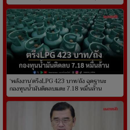
‘พลังงาน’ตรึงLPG 423 บาท/ถัง ฉุดฐานะ
กองทุนน้ำมันติดลบแตะ 7.18 หมื่นล้าน