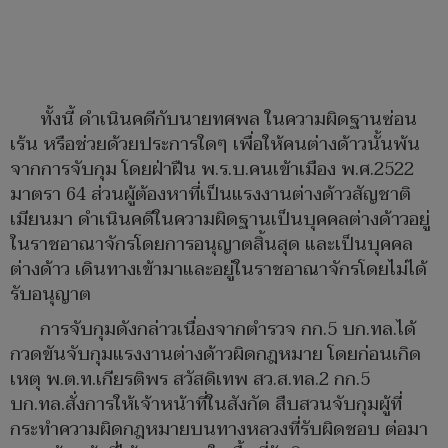
ทั้งนี้ ดำเนินคดีกับนายทศพล ในความผิดฐานซ่อน
เร้น หรือช่วยด้วยประการใดๆ เพื่อให้คนต่างด้าวนั้นพ้น
จากการจับกุม โดยฝ่าฝืน พ.ร.บ.คนเข้าเมือง พ.ศ.2522
มาตรา 64 ส่วนผู้ต้องหาที่เป็นแรงงานต่างด้าวสัญชาติ
เมียนมา ดำเนินคดีในความผิดฐานเป็นบุคคลต่างด้าวอยู่
ในราชอาณาจักรโดยการอนุญาตสิ้นสุด และเป็นบุคคล
ต่างด้าว เดินทางเข้ามาและอยู่ในราชอาณาจักรโดยไม่ได้
รับอนุญาต
การจับกุมดังกล่าวเนื่องจากตำรวจ กก.5 บก.ทล.ได้
กวดขันจับกุมแรงงานต่างด้าวผิดกฎหมาย โดยก่อนเกิด
เหตุ พ.ต.ท.เกียรติพร สวัสดิเทพ สว.ส.ทล.2 กก.5
บก.ทล.สั่งการให้เจ้าหน้าที่ในสังกัด สืบสวนจับกุมผู้ที่
กระทำความผิดกฎหมายบนทางหลวงที่รับผิดชอบ ต่อมา