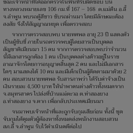
ขณะเจ้าหน้าที่ได้ออกตรวจในพื้นที่รับผิดชอบ บน
ทางหลวงหมายเลข 106 กม.ที่ 167 – 168 ต.แม่ตืน อ.ลี้
จ.ลำพูน พบรถตู้สีขาว ขับรถผ่านมา โดยมีลักษณะต้อง
สงสัย จึงให้สัญญาณหยุด เพื่อตรวจสอบ
จากการตรวจสอบพบ นายทศพล อายุ 23 ปี แสดงตัว
เป็นผู้ขับขี่ ภายในรถตรวจพบผู้โดยสารเป็นบุคคล
สัญชาติเมียนมา 15 คน จากการตรวจสอบพบว่าจำนวน
นี้มีเอกสารถูกต้อง 1 คน เป็นบุคคลต่างด้าวอยู่ในราช
อาณาจักรโดยการอนุญาตสิ้นสุด 2 คน และไม่มีเอกสาร
ใดๆ มาแสดงได้ 10 คน และมีเด็กเป็นผู้ติดตามมาด้วย 2
คน สอบสวนนายทศพล รับสารภาพว่า ได้รับค่าจ้างเป็น
เงินรายละ 4,500 บาท ให้นำพาคนต่างด้าวทั้งหมดจาก
จ.สมุทรสาคร ไปส่งที่บ้านแม่ตะวอ ต.ท่าสองยาง
อ.ท่าสองยาง จ.ตาก เพื่อกลับประเทศเมียนมา
จนมาพบเจ้าหน้าที่และถูกจับกุมเสียก่อน ทั้งนี้ ชุด
จับกุมได้คุมตัวผู้ต้องหาทั้งหมดส่งพนักงานสอบสวน
สภ.ลี้ จ.ลำพูน รับไว้ดำเนินคดีต่อไป