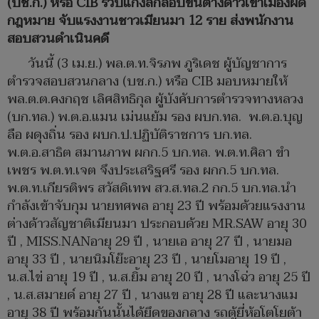
(บช.ก.) หรือ CIB รวบแก๊งลักลอบขนต่างด้าวเข้าเมืองผิด
กฎหมาย จับแรงงานชาวเมียนมา 12 ราย ส่งพนักงาน
สอบสวนดำเนินคดี
วันนี้ (3 เม.ย.) พล.ต.ท.จิรภพ ภูริเดช ผู้บัญชาการ
ตำรวจสอบสวนกลาง (บช.ก.) หรือ CIB มอบหมายให้
พล.ต.ต.คงกฤช เลิศสิทธิกุล ผู้บังคับการตำรวจทางหลวง
(บก.ทล.) พ.ต.อ.แมน เม่นแย้ม รอง ผบก.ทล. พ.ต.อ.บุญ
ลือ ผดุงถิ่น รอง ผบก.ป.ปฏิบัติราชการ บก.ทล.
พ.ต.อ.สาธิต สมานภาพ ผกก.5 บก.ทล. พ.ต.ท.ศิลา ขำ
เพชร พ.ต.ท.เจต จึงประเสริฐศรี รอง ผกก.5 บก.ทล.
พ.ต.ท.เกียรติพร สวัสดิเทพ สว.ส.ทล.2 กก.5 บก.ทล.นำ
กำลังเข้าจับกุม นายทศพล​ ​อายุ 23 ปี พร้อมด้วยแรงงาน
ต่างด้าวสัญชาติเมียนมา ประกอบด้วย MR.SAW​​ อายุ 30
ปี​ , MISS.NAN​​อายุ 29 ปี ​, นายเอ ​​อายุ 27 ปี , นายมอ​​
อายุ 33 ปี ​, นายนิมโย๊ะ​​อายุ 23 ปี , นายโม​​อายุ 19 ปี ,
น.ส.ไข่ ​​อายุ 19 ปี , น.ส.ยิ้ม ​​อายุ 20 ปี , นางโฉ่ว​​ อายุ 25 ปี
, น.ส.สมายด์ ​อายุ 27 ปี , นางแข ​​อายุ 28 ปี และนางแม​​
อายุ 38 ปี พร้อมกันนั้นได้ยึดของกลาง รถตู้ยี่ห้อโตโยต้า