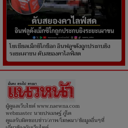
โซเชียลเม็กซิโกช็อก อินฟลูฯดังถูกประกบยิง
ระยะเผาขน ดับสยองคาไลฟ์สด
ผู้ดูแลเว็บไซต์ www.naewna.com
webmaster นายปรเมษฐ์ ภู่โต
ดูแลรับผิดชอบข่าว/ภาพ/โฆษณา/ข้อมูลอื่นๆที่
เกี่ยวข้องกับเว็บไซต์