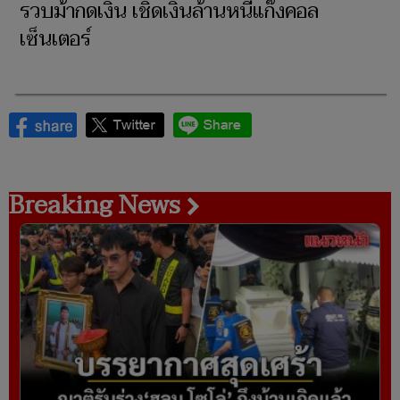
รวบม้ากดเงิน เชิดเงินล้านหนีแก๊งคอล
เซ็นเตอร์
Breaking News