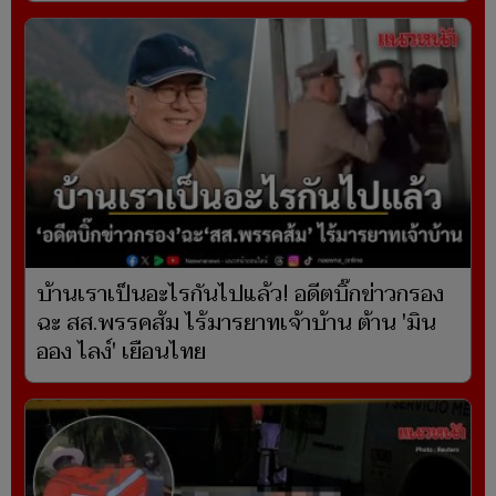
บ้านเราเป็นอะไรกันไปแล้ว! อดีตบิ๊กข่าวกรอง
ฉะ สส.พรรคส้ม ไร้มารยาทเจ้าบ้าน ต้าน 'มิน
ออง ไลง์' เยือนไทย