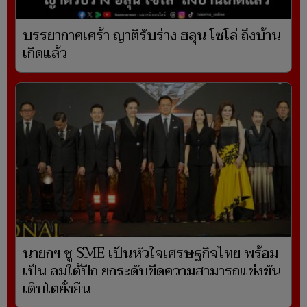
บรรยากาศเศร้า ญาติรับร่าง ฮลุน โซโล่ ถึงบ้าน
เกิดแล้ว
นายกฯ ชู SME เป็นหัวใจเศรษฐกิจไทย พร้อม
เป็น ลมใต้ปีก ยกระดับขีดความสามารถแข่งขัน
เติบโตยั่งยืน