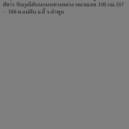
สีขาว จับกุมได้บนถนนทางหลวง หมายเลข 106 กม.167
– 168 ต.แม่ตืน อ.ลี้ จ.ลำพูน