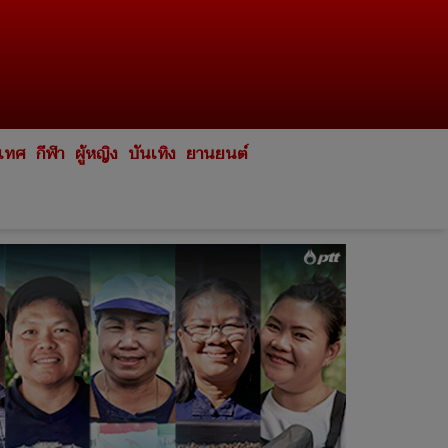
ะเทศ
กีฬา
ผู้หญิง
บันเทิง
ยานยนต์