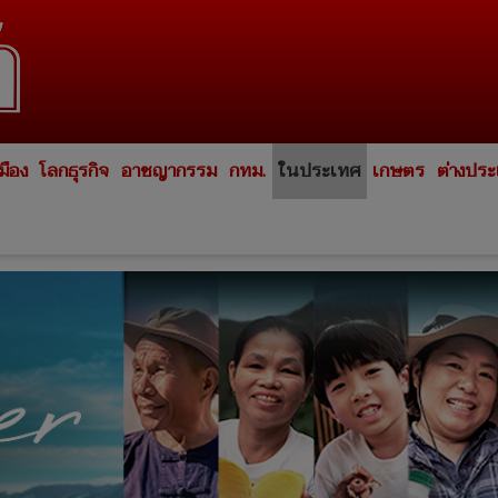
มือง
โลกธุรกิจ
อาชญากรรม
กทม.
ในประเทศ
เกษตร
ต่างปร