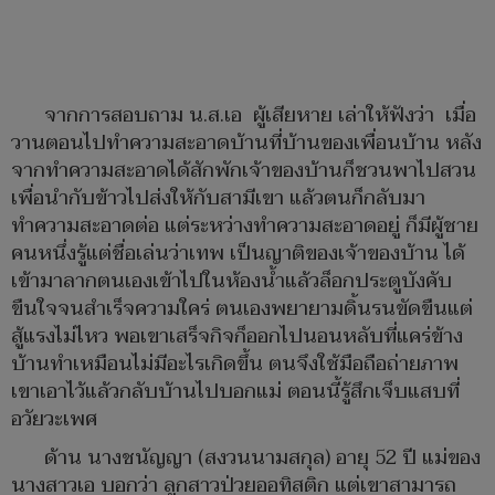
จากการสอบถาม น.ส.เอ ผู้เสียหาย เล่าให้ฟังว่า เมื่อ
วานตอนไปทำความสะอาดบ้านที่บ้านของเพื่อนบ้าน หลัง
จากทำความสะอาดได้สักพักเจ้าของบ้านก็ชวนพาไปสวน
เพื่อนำกับข้าวไปส่งให้กับสามีเขา แล้วตนก็กลับมา
ทำความสะอาดต่อ แต่ระหว่างทำความสะอาดอยู่ ก็มีผู้ชาย
คนหนึ่งรู้แต่ชื่อเล่นว่าเทพ เป็นญาติของเจ้าของบ้าน ได้
เข้ามาลากตนเองเข้าไปในห้องน้ำแล้วล็อกประตูบังคับ
ขืนใจจนสำเร็จความใคร่ ตนเองพยายามดิ้นรนขัดขืนแต่
สู้แรงไม่ไหว พอเขาเสร็จกิจก็ออกไปนอนหลับที่แคร่ข้าง
บ้านทำเหมือนไม่มีอะไรเกิดขึ้น ตนจึงใช้มือถือถ่ายภาพ
เขาเอาไว้แล้วกลับบ้านไปบอกแม่ ตอนนี้รู้สึกเจ็บแสบที่
อวัยวะเพศ
ด้าน นางชนัญญา (สงวนนามสกุล) อายุ 52 ปี แม่ของ
นางสาวเอ บอกว่า ลูกสาวป่วยออทิสติก แต่เขาสามารถ