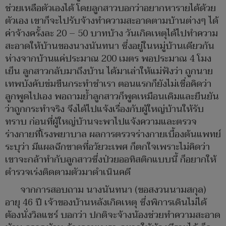
ช่วยเหลือตัวเองได้ โดยลูกสาวบอกว่าอยากหารายได้ด้วย
ตัวเอง เขาก็จะไปรับจ้างทำความสะอาดตามบ้านต่างๆ ได้
ค่าจ้างครั้งละ 20 – 50 บาทบ้าง วันเกิดเหตุได้ไปทำความ
สะอาดให้บ้านของนางนันทนา ซึ่งอยู่ในหมู่บ้านเดียวกัน
ห่างจากบ้านแค่ประมาณ 200 เมตร พอประมาณ 4 โมง
เย็น ลูกสาวกลับมาถึงบ้าน ได้มาเล่าให้แม่ฟังว่า ถูกนาย
เทพบังคับข่มขืนกระทำชำเรา ตอนแรกก็ยังไม่เชื่อคิดว่า
ลูกพูดไปเอง พอถามย้ำลูกสาวก็พูดเหมือนเดิมและยืนยัน
ว่าถูกกระทำจริง จึงได้ไปแจ้งเรื่องกับผู้ใหญ่บ้านให้รับ
ทราบ ก่อนที่ผู้ใหญ่บ้านจะพาไปแจ้งความและตรวจ
ร่างกายที่โรงพยาบาล ผลการตรวจร่างกายเบื้องต้นแพทย์
ระบุว่า มีแผลฉีกขาดที่อวัยวะเพศ ก็ตกใจเพราะไม่คิดว่า
เขาจะกล้าทำกับลูกสาวซึ่งป่วยออทิสติกแบบนี้ ก็อยากให้
ตำรวจเร่งติดตามตัวมาดำเนินคดี
จากการสอบถาม นางนันทนา (ขอสงวนนามสกุล)
อายุ 46 ปี เจ้าของบ้านหลังเกิดเหตุ ซึ่งพิการเดินไม่ได้
ต้องนั่งวิลแชร์ บอกว่า ปกติจะจ้างน้องช่วยทำความสะอาด