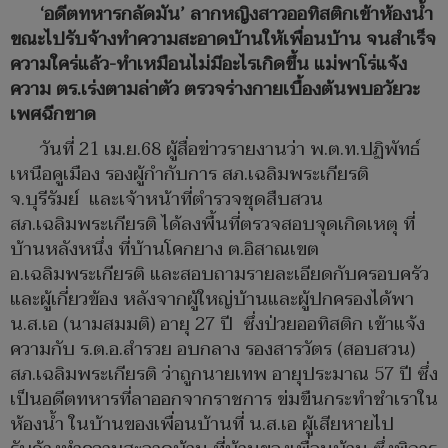
‘อดีตทหารกลัดมัน’ ลากหญิงสาวออทิสติกเข้าห้องน้ำ
ขณะไปรับจ้างทำความสะอาดบ้านให้เพื่อนบ้าน จนสำเร็จ
ความใคร่แล้ว-ทำเหมือนไม่มีอะไรเกิดขึ้น แม่พาโร่แจ้ง
ความ ตร.เร่งตามล่าตัว ตรวจร่างกายเบื้องต้นพบอวัยวะ
เพศฉีกขาด
วันที่ 21 เม.ย.68 ผู้สื่อข่าวรายงานว่า พ.ต.ท.ปฏิพัทธ์
เหนือคูเมือง รองผู้กำกับการ สภ.เฉลิมพระเกียรติ
จ.บุรีรัมย์ และเจ้าหน้าที่ตำรวจชุดสืบสวน
สภ.เฉลิมพระเกียรติ ได้ลงพื้นที่ตรวจสอบจุดเกิดเหตุ ที่
บ้านหลังหนึ่ง ที่บ้านโคกยาง ต.อิสาณเขต
อ.เฉลิมพระเกียรติ และสอบถามรายละเอียดกับครอบครัว
และผู้เกี่ยวข้อง หลังจากผู้ใหญ่บ้านและผู้ปกครองได้พา
น.ส.เอ (นามสมมติ) อายุ 27 ปี ซึ่งป่วยออทิสติก เข้าแจ้ง
ความกับ ร.ต.อ.สำรวย อบกลาง รองสารวัตร (สอบสวน)
สภ.เฉลิมพระเกียรติ ว่าถูกนายเทพ อายุประมาณ 57 ปี ซึ่ง
เป็นอดีตทหารที่ลาออกจากราชการ ข่มขืนกระทำชำเราใน
ห้องน้ำ ในบ้านของเพื่อนบ้านที่ น.ส.เอ ผู้เสียหายไป