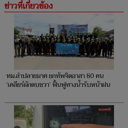
ข่าวที่เกี่ยวข้อง
ทม.ลำปลายมาศ ยกทัพจิตอาสา 80 คน
‘เคลียร์ผักตบชวา’ ฟื้นฟูทางน้ำรับหน้าฝน