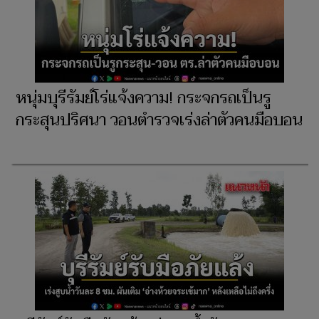
หนุ่มบุรีรัมย์โร่แจ้งความ! กระจกรถเป็นรู
กระสุนปริศนา วอนตำรวจเร่งล่าตัวคนมือบอน