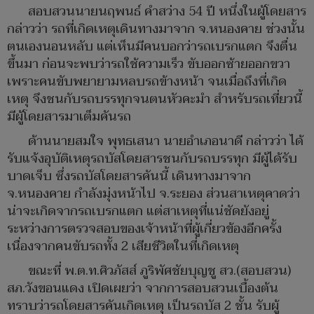
สอบสวนนายนฤพนธ์ คำสว่าง 54 ปี หนึ่งในผู้โดยสาร
กล่าวว่า รถที่เกิดเหตุเดินทางมาจาก จ.หนองคาย ช่วงนั้น
ตนเองนอนหลับ แต่เห็นมีคนบอกว่ารถเบรกแตก จึงตื่น
ขึ้นมา ก่อนจะพบว่ารถใช้ความเร็ว ขับออกซ้ายออกขวา
เพราะคนขับพยายามหลบรถข้างหน้า จนเมื่อถึงที่เกิด
เหตุ จึงชนกับรถบรรทุกจนตนหัวคะมำ สำหรับรถเที่ยวนี้
มีผู้โดยสารมาเต็มคันรถ
ด้านนายสมใจ พุทธเสนา นายอำเภอนาดี กล่าวว่า ได้
รับแจ้งอุบัติเหตุรถบัสโดยสารชนกับรถบรรทุก มีผู้ได้รับ
บาดเจ็บ ซึ่งรถบัสโดยสารคันนี้ เดินทางมาจาก
จ.หนองคาย กำลังมุ่งหน้าไป จ.ระยอง ส่วนสาเหตุคาดว่า
น่าจะเกิดจากรถเบรกแตก แต่สาเหตุที่แน่ชัดยังอยู่
ระหว่างการตรวจสอบของเจ้าหน้าที่ผู้เกี่ยวข้องอีกครั้ง
เนื่องจากคนขับรถทั้ง 2 เสียชีวิตในที่เกิดเหตุ
ขณะที่ พ.ต.ท.ศิวภัสส์ ภูริพัศชัยบุญชู สว.(สอบสวน)
สภ.วังขอนแดง เปิดเผยว่า จากการสอบสวนเบื้องต้น
ทราบว่ารถโดยสารคันเกิดเหตุ เป็นรถบัส 2 ชั้น รับผู้