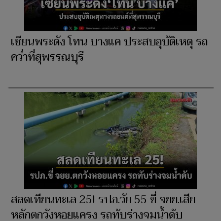
เซียนพระดัง โทน บางแค ประสบอุบัติเหตุ รถ
คว่ำที่สุพรรณบุรี
สลดเทียนทะเล 25! รปภ.วัย 55 ขี่ จยย.เสีย
หลักตกวังหอยแครง รถทับร่างจมน้ำดับ