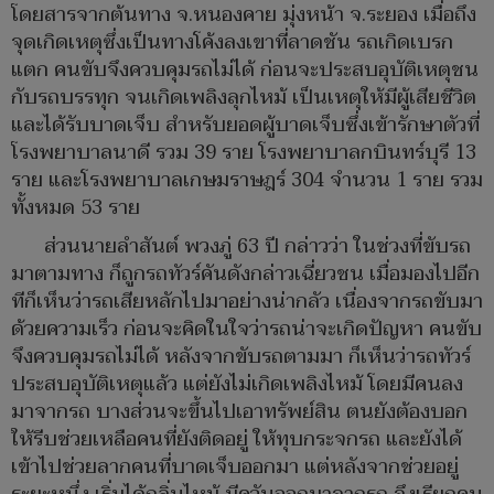
โดยสารจากต้นทาง จ.หนองคาย มุ่งหน้า จ.ระยอง เมื่อถึง
จุดเกิดเหตุซึ่งเป็นทางโค้งลงเขาที่ลาดชัน รถเกิดเบรก
แตก คนขับจึงควบคุมรถไม่ได้ ก่อนจะประสบอุบัติเหตุชน
กับรถบรรทุก จนเกิดเพลิงลุกไหม้ เป็นเหตุให้มีผู้เสียชีวิต
และได้รับบาดเจ็บ สำหรับยอดผู้บาดเจ็บซึ่งเข้ารักษาตัวที่
โรงพยาบาลนาดี รวม 39 ราย โรงพยาบาลกบินทร์บุรี 13
ราย และโรงพยาบาลเกษมราษฎร์ 304 จำนวน 1 ราย รวม
ทั้งหมด 53 ราย
ส่วนนายลำสันต์ พวงภู่ 63 ปี กล่าวว่า ในช่วงที่ขับรถ
มาตามทาง ก็ถูกรถทัวร์คันดังกล่าวเฉี่ยวชน เมื่อมองไปอีก
ทีก็เห็นว่ารถเสียหลักไปมาอย่างน่ากลัว เนื่องจากรถขับมา
ด้วยความเร็ว ก่อนจะคิดในใจว่ารถน่าจะเกิดปัญหา คนขับ
จึงควบคุมรถไม่ได้ หลังจากขับรถตามมา ก็เห็นว่ารถทัวร์
ประสบอุบัติเหตุแล้ว แต่ยังไม่เกิดเพลิงไหม้ โดยมีคนลง
มาจากรถ บางส่วนจะขึ้นไปเอาทรัพย์สิน ตนยังต้องบอก
ให้รีบช่วยเหลือคนที่ยังติดอยู่ ให้ทุบกระจกรถ และยังได้
เข้าไปช่วยลากคนที่บาดเจ็บออกมา แต่หลังจากช่วยอยู่