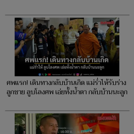
ศพแรก! เดินทางกลับบ้านเกิด แม่ร่ำไห้รับร่าง
ลูกชาย ลูบโลงศพ เอ่ยทั้งน้ำตา กลับบ้านนะลูก