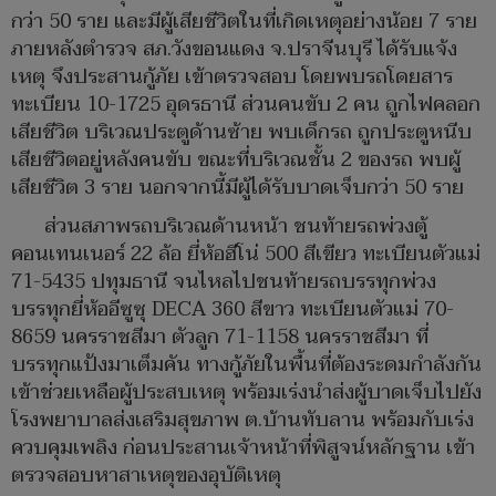
กว่า 50 ราย และมีผู้เสียชีวิตในที่เกิดเหตุอย่างน้อย 7 ราย
ภายหลังตำรวจ สภ.วังขอนแดง จ.ปราจีนบุรี ได้รับแจ้ง
เหตุ จึงประสานกู้ภัย เข้าตรวจสอบ โดยพบรถโดยสาร
ทะเบียน 10-1725 อุดรธานี ส่วนคนขับ 2 คน ถูกไฟคลอก
เสียชีวิต บริเวณประตูด้านซ้าย พบเด็กรถ ถูกประตูหนีบ
เสียชีวิตอยู่หลังคนขับ ขณะที่บริเวณชั้น 2 ของรถ พบผู้
เสียชีวิต 3 ราย นอกจากนี้มีผู้ได้รับบาดเจ็บกว่า 50 ราย
ส่วนสภาพรถบริเวณด้านหน้า ชนท้ายรถพ่วงตู้
คอนเทนเนอร์ 22 ล้อ ยี่ห้อฮีโน่ 500 สีเขียว ทะเบียนตัวแม่
71-5435 ปทุมธานี จนไหลไปชนท้ายรถบรรทุกพ่วง
บรรทุกยี่ห้ออีซูซุ DECA 360 สีขาว ทะเบียนตัวแม่ 70-
8659 นครราชสีมา ตัวลูก 71-1158 นครราชสีมา ที่
บรรทุกแป้งมาเต็มคัน ทางกู้ภัยในพื้นที่ต้องระดมกำลังกัน
เข้าช่วยเหลือผู้ประสบเหตุ พร้อมเร่งนำส่งผู้บาดเจ็บไปยัง
โรงพยาบาลส่งเสริมสุขภาพ ต.บ้านทับลาน พร้อมกับเร่ง
ควบคุมเพลิง ก่อนประสานเจ้าหน้าที่พิสูจน์หลักฐาน เข้า
ตรวจสอบหาสาเหตุของอุบัติเหตุ