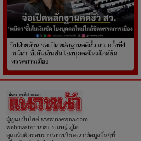
วิปฝ่ายค้าน จ่อเปิดหลักฐานคดีฮั้ว สว. ครั้งที่4
'พนิดา' ชี้เส้นเงินชัด โยงบุคคลใหม่ใกล้ชิด
พรรคการเมือง
ผู้ดูแลเว็บไซต์ www.naewna.com
webmaster นายปรเมษฐ์ ภู่โต
ดูแลรับผิดชอบข่าว/ภาพ/โฆษณา/ข้อมูลอื่นๆที่