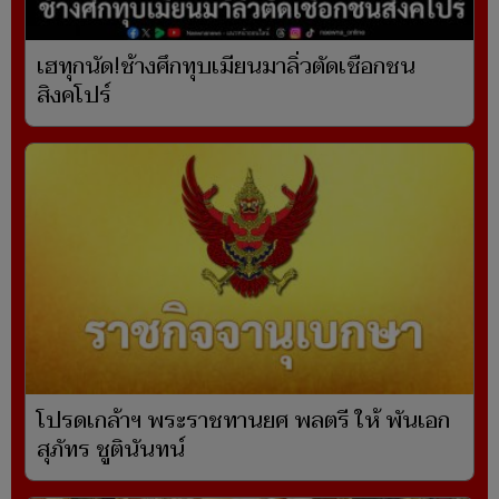
เฮทุกนัด!ช้างศึกทุบเมียนมาลิ่วตัดเชือกชน
สิงคโปร์
โปรดเกล้าฯ พระราชทานยศ พลตรี ให้ พันเอก
สุภัทร ชูตินันทน์