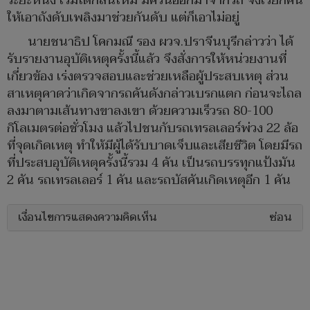
ระยะหนึ่ง เริ่มได้กลิ่นไหม้ มีควันออกมาจากรถ จึงเรียกคน
ให้เอาถังดับเพลิงมาช่วยกันดับ แต่ก็เอาไม่อยู่
นายชนาธิป โคกมณี รอง ผวจ.ปราจีนบุรีกล่าวว่า ได้
รับรายงานอุบัติเหตุครั้งนี้แล้ว จึงสั่งการให้หน่วยงานที่
เกี่ยวข้อง เร่งตรวจสอบและช่วยเหลือผู้ประสบเหตุ ส่วน
สาเหตุคาดว่าเกิดจากรถคันดังกล่าวเบรกแตก ก่อนจะไถล
ลงมาตามเส้นทางขาลงเขา ด้วยความเร็วรถ 80-100
กิโลเมตรต่อชั่วโมง แล้วไปชนกับรถเทรลเลอร์พ่วง 22 ล้อ
ที่จุดเกิดเหตุ ทำให้มีผู้ได้รับบาดเจ็บและเสียชีวิต โดยมีรถ
ที่ประสบอุบัติเหตุครั้งนี้รวม 4 คัน เป็นรถบรรทุกแป้งมัน
2 คัน รถเทรลเลอร์ 1 คัน และรถบัสคันเกิดเหตุอีก 1 คัน
เงื่อนไขการแสดงความคิดเห็น
ซ่อน