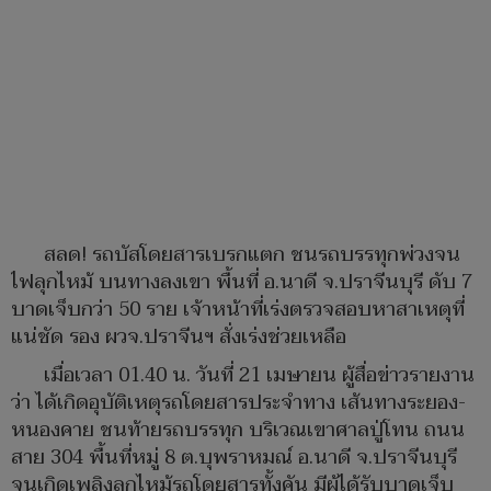
สลด! รถบัสโดยสารเบรกแตก ชนรถบรรทุกพ่วงจน
ไฟลุกไหม้ บนทางลงเขา พื้นที่ อ.นาดี จ.ปราจีนบุรี ดับ 7
บาดเจ็บกว่า 50 ราย เจ้าหน้าที่เร่งตรวจสอบหาสาเหตุที่
แน่ชัด รอง ผวจ.ปราจีนฯ สั่งเร่งช่วยเหลือ
เมื่อเวลา 01.40 น. วันที่ 21 เมษายน ผู้สื่อข่าวรายงาน
ว่า ได้เกิดอุบัติเหตุรถโดยสารประจำทาง เส้นทางระยอง-
หนองคาย ชนท้ายรถบรรทุก บริเวณเขาศาลปู่โทน ถนน
สาย 304 พื้นที่หมู่ 8 ต.บุพราหมณ์ อ.นาดี จ.ปราจีนบุรี
จนเกิดเพลิงลุกไหม้รถโดยสารทั้งคัน มีผู้ได้รับบาดเจ็บ