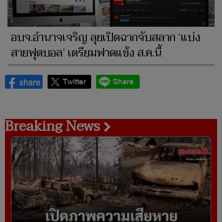
อบจ.อำนาจเจริญ ลุยเปิดฉากจับสลาก ‘แบ่ง
สายฟุตบอล’ เตรียมฟาดแข้ง ส.ค.นี้
Breaking News