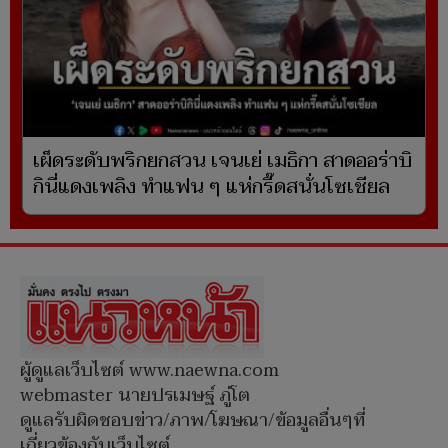
เผ็ดระดับพริกยกสวน เจนเย่ เมธิกา สาดออร่าบิ
กินี่แดงเพลิง ทำแฟน ๆ แห่กรี๊ดสนั่นโซเชียล
ผู้ดูแลเว็บไซต์ www.naewna.com
webmaster นายปรเมษฐ์ ภู่โต
ดูแลรับผิดชอบข่าว/ภาพ/โฆษณา/ข้อมูลอื่นๆที่
เกี่ยวข้องกับเว็บไซต์