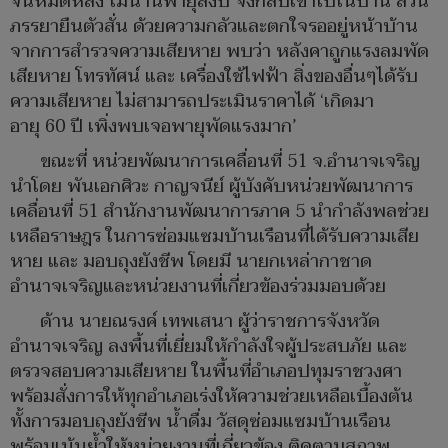
จนหมดหลัง ไม่นานพายุสงบ จึงกลับเข้าไปในบ้าน ส่วน
ภรรยายืนตัวสั่น ด้วยความกลัวและตกใจรออยู่หน้าบ้าน
จากการสำรวจความเสียหาย พบว่า หลังคาถูกแรงลมพัด
เสียหาย โทรทัศน์ และ เครื่องใช้ไฟฟ้า สิ่งของอื่นๆได้รับ
ความเสียหาย ไม่สามารถประเมินราคาได้ ‘เกิดมา
อายุ 60 ปี เพิ่งพบเจอพายุพัดแรงมาก’
ขณะที่ หน่วยพัฒนาการเคลื่อนที่ 51 จ.อำนาจเจริญ
นำโดย พันเอกศิวะ กาญจนีย์ ผู้บังคับหน่วยพัฒนาการ
เคลื่อนที่ 51 สำนักงานพัฒนาการภาค 5 นำกำลังพลช่วย
เหลือราษฎร ในการซ่อมแซมบ้านเรือนที่ได้รับความเสีย
หาย และ มอบถุงยังชีพ โดยมี นายกเหล่ากาชาด
อำนาจเจริญและหน่วยงานที่เกี่ยวข้องร่วมมอบด้วย
ด้าน นายณรงค์ เทพเสนา ผู้ว่าราชการจังหวัด
อำนาจเจริญ ลงพื้นที่เยี่ยมให้กำลังใจผู้ประสบภัย และ
ตรวจสอบความเสียหาย ในพื้นที่อำเภอปทุมราชวงศา
พร้อมสั่งการให้ทุกอำเภอเร่งให้ความช่วยเหลือเบื้องต้น
ทั้งการมอบถุงยังชีพ น้ำดื่ม วัสดุซ่อมแซมบ้านเรือน
พร้อมเน้นย้ำให้หน่วยงานที่เกี่ยวข้อง ติดตามสภาพ