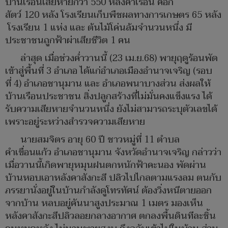
บ้านเรือนเสียหายกว่า 550 หลังคาเรือน คอก
สัตว์ 120 หลัง โรงเรียนเก็บพืชผลทางการเกษตร 65 หลัง
โรงเรียน 1 แห่ง และ ต้นไม้โค่นล้มจำนวนหนึ่ง มี
ประชาชนถูกฟ้าผ่าเสียชีวิต 1 คน
ล่าสุด เมื่อช่วงค่ำวานนี้ (23 เม.ย.68) พายุฤดูร้อนพัด
เข้าสู่พื้นที่ 3 อำเภอ ได้แก่อำเภอเมืองอำนาจเจริญ (รอบ
ที่ 4) อำเภอชานุมาน และ อำเภอพนาบางส่วน ส่งผลให้
บ้านเรือนประชาชน สิ่งปลูกสร้างที่ไม่มั่นคงแข็งแรง ได้
รับความเสียหายจำนวนหนึ่ง ยังไม่สามารถระบุตัวเลขได้
เพราะอยู่ระหว่างสำรวจความเสียหาย
นายสมจิตร อายุ 60 ปี ชาวหมู่ที่ 11 ตำบล
คำเขื่อนแก้ว อำเภอชานุมาน จังหวัดอำนาจเจริญ กล่าวว่า
เมื่อวานนี้เกิดพายุหมุนฝนตกหนักฟ้าคะนอง พัดผ่าน
บ้านหอบเอาหลังคาสังกะสี ปลิวไปไกลตามแรงลม ตนกับ
ภรรยานั่งอยู่ในบ้านกำลังดูโทรทัศน์ ต้องวิ่งหนีตายออก
จากบ้าน หลบอยู่คันนาสูงประมาณ 1 เมตร มองเห็น
หลังคาสังกะสีปลิวลอยกลางอากาศ ตกลงพื้นดินทีละชิ้น