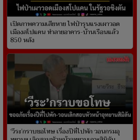
เปิดภาพความเสียหาย ไฟป่ารุนแรงเผาวอด
เมืองสโปแคน ทำลายอาคาร-บ้านเรือนแล้ว
850 หลัง
‘วีระ’กราบขอโทษ เรื่องปีที่ไปพัก วอนกรมอุ
ทยานฯ เลิกสอบหัวหน้าอุทยานเกาะสิมิลัน