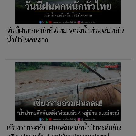
วันนี้ฝนตกหนักทั่วไทย ระวังน้ำท่วมฉับพลัน
น้ำป่าไหลหลาก
เชียงรายระทึก! ฝนถล่มหนักน้ำป่าทะลักล้น