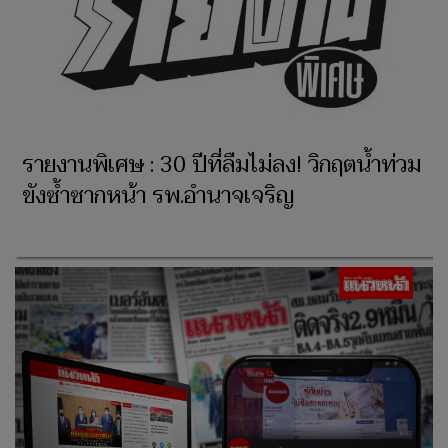
รายงานพิเศษ : 30 ปีที่ลืมไม่ลง! วิกฤตน้ำท่วม
ขังซ้ำซากหน้า รพ.อำนาจเจริญ