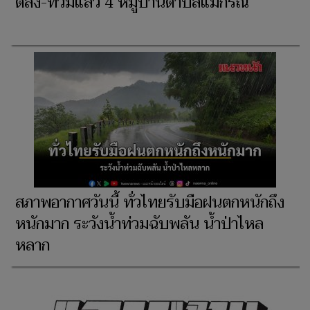
ตลิ่ง-ท่วมแล้ว 4 หมู่บ้านตำบลแม่กรณ์
สภาพอากาศวันนี้ ทั่วไทยรับมือฝนตกหนักถึง
หนักมาก ระวังน้ำท่วมฉับพลัน น้ำป่าไหล
หลาก