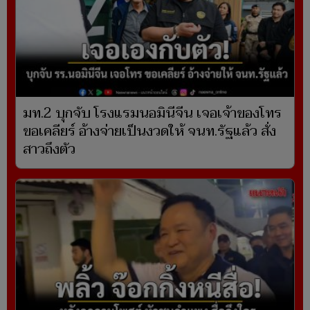
มท.2 บุกจับ โรงแรมนอมินีจีน เจอเจ้าของโทร
ขอเคลียร์ อ้างจ่ายเป็นงวดให้ จนท.รัฐแล้ว สั่ง
สาวถึงตัว