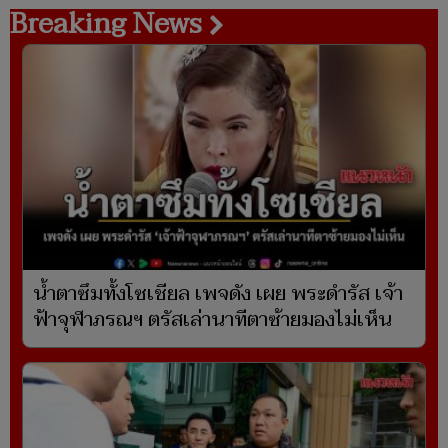
Breaking News
น้ำตาซึมทั้งโซเชียล เพจดัง เผย พระดำรัส เจ้า
ฟ้าจุฬาภรณฯ ตรัสเล่านาทีตาซ้ายมองไม่เห็น