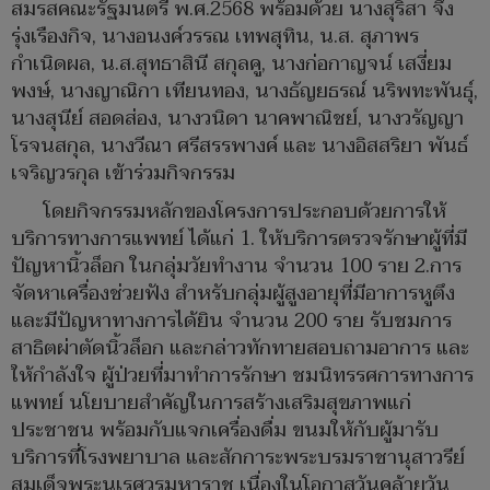
สมรสคณะรัฐมนตรี พ.ศ.2568 พร้อมด้วย นางสุริสา จึง
รุ่งเรืองกิจ, นางอนงค์วรรณ เทพสุทิน, น.ส. สุภาพร
กำเนิดผล, น.ส.สุทธาสินี สกุลคู, นางก่อกาญจน์ เสงี่ยม
พงษ์, นางญาณิกา เทียนทอง, นางธัญยธรณ์ นริพทะพันธุ์,
นางสุนีย์ สอดส่อง, นางวนิดา นาคพาณิชย์, นางวรัญญา
โรจนสกุล, นางวีณา ศรีสรรพางค์ และ นางอิสสริยา พันธ์
เจริญวรกุล เข้าร่วมกิจกรรม
โดยกิจกรรมหลักของโครงการประกอบด้วยการให้
บริการทางการแพทย์ ได้แก่ 1. ให้บริการตรวจรักษาผู้ที่มี
ปัญหานิ้วล็อก ในกลุ่มวัยทำงาน จำนวน 100 ราย 2.การ
จัดหาเครื่องช่วยฟัง สำหรับกลุ่มผู้สูงอายุที่มีอาการหูตึง
และมีปัญหาทางการได้ยิน จำนวน 200 ราย รับชมการ
สาธิตผ่าตัดนิ้วล็อก และกล่าวทักทายสอบถามอาการ และ
ให้กำลังใจ ผู้ป่วยที่มาทำการรักษา ชมนิทรรศการทางการ
แพทย์ นโยบายสำคัญในการสร้างเสริมสุขภาพแก่
ประชาชน พร้อมกับแจกเครื่องดื่ม ขนมให้กับผู้มารับ
บริการที่โรงพยาบาล และสักการะพระบรมราชานุสาวรีย์
สมเด็จพระนเรศวรมหาราช เนื่องในโอกาสวันคล้ายวัน