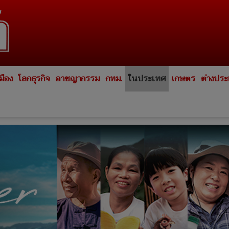
มือง
โลกธุรกิจ
อาชญากรรม
กทม.
ในประเทศ
เกษตร
ต่างปร