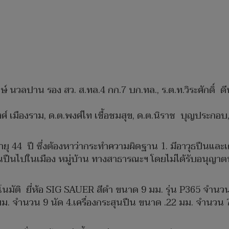
งษ์ นวลปาน รอง สว. ส.ทล.4 กก.7 บก.ทล., ร.ต.ท.วิระศักดิ์ ด
ศ์ เมืองราม, ด.ต.พงศ์ไท เชื้อชมสุข, ด.ต.นิราช บุญประกอบ, จ
์ อายุ 44 ปี ซึ่งต้องหาว่ากระทำความผิดฐาน 1. มีอาวุธปืนแ
ุนปืนไปในเมือง หมู่บ้าน ทางสาธารณะฯ โดยไม่ได้รับอนุญาต
ตโนมัติ ยี่ห้อ SIG SAUER สีดำ ขนาด 9 มม. รุ่น P365 จำ
มม. จำนวน 9 นัด 4.เครื่องกระสุนปืน ขนาด .22 มม. จำนวน