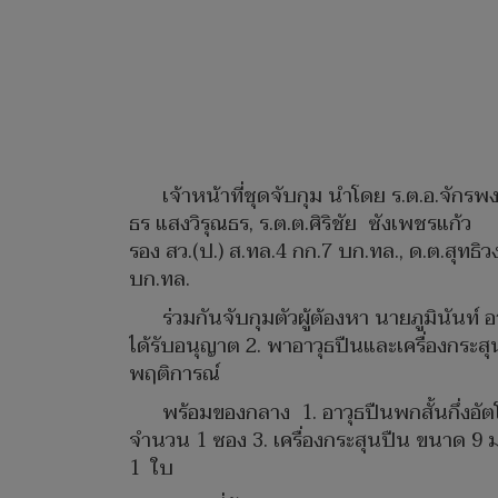
เจ้าหน้าที่ชุดจับกุม นำโดย ร.ต.อ.จักรพ
ธร แสงวิรุณธร, ร.ต.ต.ศิริชัย ซังเพชรแก้ว
รอง สว.(ป.) ส.ทล.4 กก.7 บก.ทล., ด.ต.สุทธิวง
บก.ทล.
ร่วมกันจับกุมตัวผู้ต้องหา นายภูมินันท
ได้รับอนุญาต 2. พาอาวุธปืนและเครื่องกระส
พฤติการณ์
พร้อมของกลาง 1. อาวุธปืนพกสั้นกึ่งอั
จำนวน 1 ซอง 3. เครื่องกระสุนปืน ขนาด 9 
1 ใบ