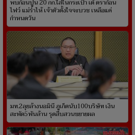
พบก้อนปูน 20 กก.ใส่ในกระเป๋า เต้ ดราก้อน
ไฟว์ แม่ร่ำไห้ เจ้าตัวตั้งใจจะบวช เหลือแค่
กำหนดวัน
มท.2ลุยล้างนอมินี ภูเก็ตนับ100บริษัท เงิน
สะพัด5พันล้าน รุดสืบสวนขยายผล