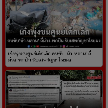
เก๋งพุ่งชนศูนย์เด็กเล็ก คนขับ ‘น้า-หลาน’ ฉี่
ม่วง-พกปืน รับเสพกัญชาโรยผง