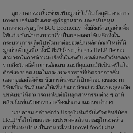
อุตสาหกรรมนี้จะช่วยเพิ่มมูลค่าให้กับวัตถุดิบทางการ
เกษตร เสริมสร้างเศรษฐกิจฐานราก และสนับสนุน
แนวทางเศรษฐกิจ BCG Economy ทั้งยังสร้างมูลค่าเพิ่ม
ให้แก่เซรั่มน้ำยางพาราซึ่งเป็นผลพลอยได้เหลือทิ้งใน
กระบวนการผลิตไปพัฒนาต่อยอดเป็นผลิตภัณฑ์ใหม่ที่มี
มูลค่าเพิ่มสูงขึ้น ทั้งนี้ ทีมวิจัยระบุว่า สาร HeLP มีความ
สามารถในการต้านมะเร็งทั้งในระดับเซลล์และสัตว์ทดลอง
รวมถึงมีฤทธิ์ต้านการอักเสบ และมีคุณสมบัติเป็นพรีไบโอ
ติกซึ่งช่วยลดแผลในกระเพาะอาหารที่เกิดจากการดื่ม
แอลกอฮอล์ได้ด้วย ซึ่งการค้นพบนี้เป็นตัวอย่างของงาน
วิจัยเบื้องต้นที่แสดงให้เห็นว่าสารดังกล่าว มีสรรพคุณหรือ
ประโยชน์ที่สามารถนำไปต่อในอุตสาหกรรมต่าง ๆ อาทิ
ผลิตภัณฑ์เสริมอาหาร เครื่องสำอาง และเวชสำอาง
นายคารม กล่าวต่อว่า ปัจจุบันทีมวิจัยได้จดสิทธิบัตร
HeLP ทั้งในไทยและต่างประเทศแล้ว และอยู่ในระหว่าง
การขึ้นทะเบียนเป็นอาหารใหม่ (novel food) ผ่าน