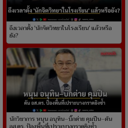
ถึงเวลาตั้ง 'นักจิตวิทยาในโรงเรียน' แล้วหรือ
ยัง?
นักวิชาการ หนุน อนุทิน–บิ๊กต่าย คุมปืน–ดัน
อส.ตร. ป้องพื้นที่เปราะบางกราดยิงซ้ำ