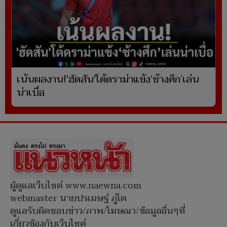
เน้นผลงาน!'ฮัดสัน'โต้ดราม่าแข้ง‘ช้างศึก’เล่น
น่าเบื่อ
ผู้ดูแลเว็บไซต์ www.naewna.com
webmaster นายปรเมษฐ์ ภู่โต
ดูแลรับผิดชอบข่าว/ภาพ/โฆษณา/ข้อมูลอื่นๆที่
เกี่ยวข้องกับเว็บไซต์