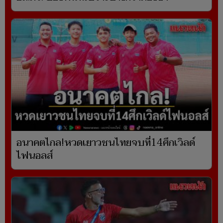
อนาคตไกล!หวดเยาวชนไทยจบที่14ศึกเวิลด์
ไฟนอลส์