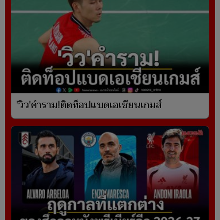
'วิว'คำราม!ติดท็อปแบดเอเชียนเกมส์