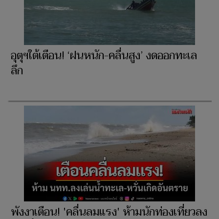
อุตุฯใต้เตือน! ‘ฝนหนัก-คลื่นสูง’ งดออกทะเล
ลึก
พังงาเตือน! 'คลื่นลมแรง' ห้ามนักท่องเที่ยวลง