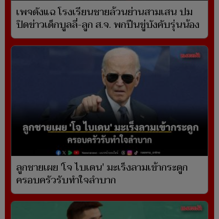
เพจดังแฉ โรงเรียนชายล้วนย่านสามเสน ปม
ปิดข่าวเด็กบูลลี่-ลูก ส.จ. พกปืนขู่บังคับรุ่นน้อง
ลูกชายเผย 'โจ ไบเดน' มะเร็งลามเข้ากระดูก
ครอบครัวรับทำใจลำบาก