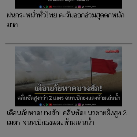
ฝนกระหน่ำทั่วไทย ตะวันออกอ่วมสุดตกหนัก
มาก
เตือนภัยหาดบางสัก! คลื่นซัดแนวชายฝั่งสูง 2
เมตร จนท.ปักธงแดงห้ามเล่นน้ำ