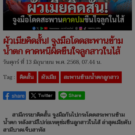
ผัวเมียคิดสั้น! จูงมือโดดสะพานข้าม
น้ำตก คาดหนีผิดขืนใจลูกสาวในไส้
วันศุกร์ ที่ 13 มิถุนายน พ.ศ. 2568, 07.44 น.
Tag :
คิดสั้น
ผัวเมีย
สะพานข้ามน้ำตกลูกสาว
สามีภรรยาคิดสั้น จูงมือกันไปกระโดดสระพานข้าม
น้ำตก หลังสามีไปก่อเหตุข่มขืนลูกสาวในไส้ ล่าสุดเมียดับ
สามีบาดเจ็บสาหัส