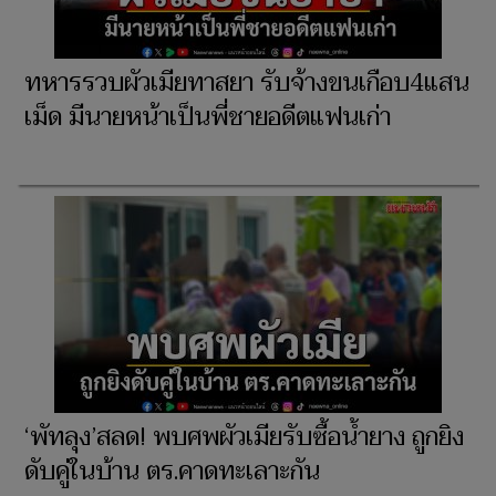
ทหารรวบผัวเมียทาสยา รับจ้างขนเกือบ4แสน
เม็ด มีนายหน้าเป็นพี่ชายอดีตแฟนเก่า
‘พัทลุง’สลด! พบศพผัวเมียรับซื้อน้ำยาง ถูกยิง
ดับคู่ในบ้าน ตร.คาดทะเลาะกัน