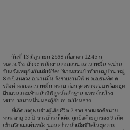
วันที่ 13 มิถุนายน 2568 เมื่อเวลา 12.45 น.
พ.ต.ท.จีระ สัจจะ พนักงานสอบสวน สภ.นาหมื่น จ.น่าน
รับแจ้งเหตุยิงกันเสียชีวิตบริเวณสวนป่าท้ายหมู่บ้าน หมู่
8 ต.ปิงหลวง อ.นาหมื่น จึงรายงานให้ พ.ต.อ.ธนพัต ค
รสิงห์ ผกก.สภ.นาหมื่น ทราบ ก่อนรุดตรวจสอบพร้อมชุด
สืบสวนและเจ้าหน้าที่พิสูจน์หลักฐาน แพทย์เวรโรง
พยาบาลนาหมื่น และกู้ภัย อบต.ปิงหลวง
ที่เกิดเหตุพบร่างผู้เสียชีวิต 2 ราย รายแรกคือนาย
ทวน อายุ 55 ปี ชาวบ้านน้ำเคิม ถูกยิงด้วยลูกซอง 9 เม็ด
เข้าบริเวณแผ่นหลัง นอนคว่ำหน้าเสียชีวิตในชุดลาย