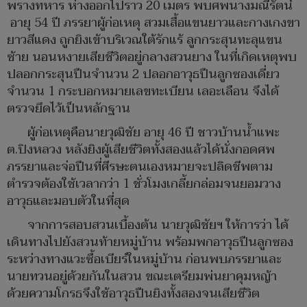
พรางทหาร ห่างออกไปราว 20 เมตร พบศพนางมณีรัตน์
อายุ 54 ปี ภรรยาผู้ก่อเหตุ สวมเสื้อแขนยาวและกางเกงขา
ยาวสีแดง ถูกยิงเข้าบริเวณใต้รักแร้ ลูกกระสุนทะลุแขน
ซ้าย นอนหงายเสียชีวิตอยู่กลางสวนยาง ในที่เกิดเหตุพบ
ปลอกกระสุนปืนจำนวน 2 ปลอกอาวุธปืนลูกซองเดี่ยว
จำนวน 1 กระบอกหมายเลขทะเบียน เลอะเลือน จึงได้
ตรวจยึดไว้เป็นหลักฐาน
ผู้ก่อเหตุคือนายวุฒิชัย อายุ 46 ปี ชาวบ้านน้ำแพะ
ต.ปิงหลวง หลังยิงผู้เสียชีวิตทั้งสองแล้วได้นั่งกอดศพ
ภรรยาและจ่อปืนที่ศีรษะตนเองหมายจะปลิดชีพตาม
ตำรวจต้องใช้เวลากว่า 1 ชั่วโมงเกลี้ยกล่อมจนยอมวาง
อาวุธและมอบตัวในที่สุด
จากการสอบสวนเบื้องต้น นายวุฒิชัยฯ ให้การว่า ได้
เดินทางไปยังสวนท้ายหมู่บ้าน พร้อมพกอาวุธปืนลูกซอง
ระหว่างทางแวะซื้อเบียร์ในหมู่บ้าน ก่อนพบภรรยาและ
นายทวนอยู่ด้วยกันในสวน ขณะเตรียมพ่นยาคุมหญ้า
ด้วยความโกรธจึงใช้อาวุธปืนยิงทั้งสองจนเสียชีวิต