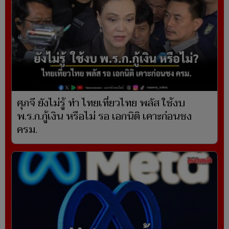
ศุภจี ยังไม่รู้ ทำ ไทยเที่ยวไทย พลัส ใช้งบ
พ.ร.ก.กู้เงิน หรือไม่ รอ เอกนิติ เคาะก่อนชง
ครม.