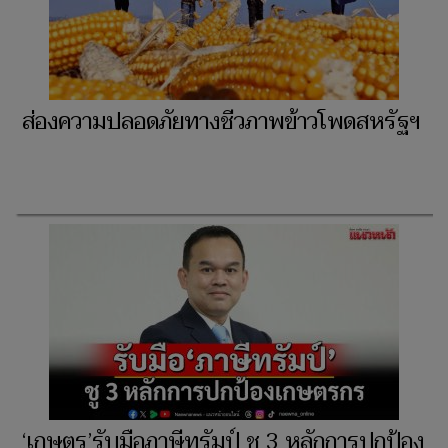
ส่องความปลอดภัยทางชีวภาพข้าวโพดสหรัฐฯ
‘เกษตร’รับมือภาษีทรัมป์ ชู 3 หลักการปกป้อง