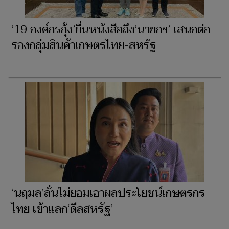
‘19 องค์กรกุ้ง’ยื่นหนังสือถึง‘นายกฯ’ เสนอต่อ
รองกลุ่มสินค้าเกษตรไทย-สหรัฐ
‘นฤมล’ลั่นไม่ยอมเอาผลประโยชน์เกษตรกร
ไทย เข้าแลก‘ดีลสหรัฐ’