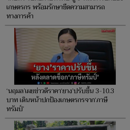
เกษตรกร พร้อมรักษาขีดความสามารถ
ทางการค้า
‘นฤมล’เผย​ข่าว​ดี​ราคา‘​ยาง’ปรับขึ้น​ 3-10.3
บาท​ เดินหน้าปกป้องเกษตรกรจาก‘ภาษี
ทรัมป์’