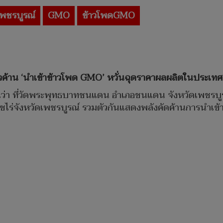
เพชรบูรณ์
GMO
ข้าวโพดGMO
วค้าน
‘นำเข้าข้าวโพด GMO’ หวั่นฉุดราคาผลผลิตในประเทศ
ายงานว่า ที่วัดพระพุทธบาทชนแดน อำเภอชนแดน จังหวัดเพชรบู
ร่จังหวัดเพชรบูรณ์ รวมตัวกันแสดงพลังคัดค้านการนำเข