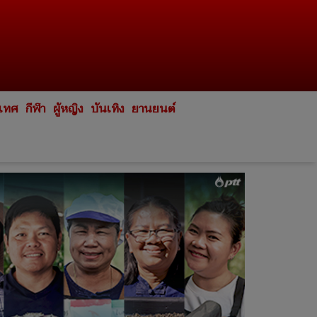
ะเทศ
กีฬา
ผู้หญิง
บันเทิง
ยานยนต์