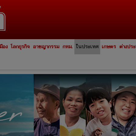
มือง
โลกธุรกิจ
อาชญากรรม
กทม.
ในประเทศ
เกษตร
ต่างปร