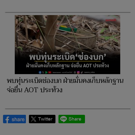
พบทุ่นระเบิดช่องบก ฝ่ายมั่นคงเก็บหลักฐาน
จ่อยื่น AOT ประท้วง