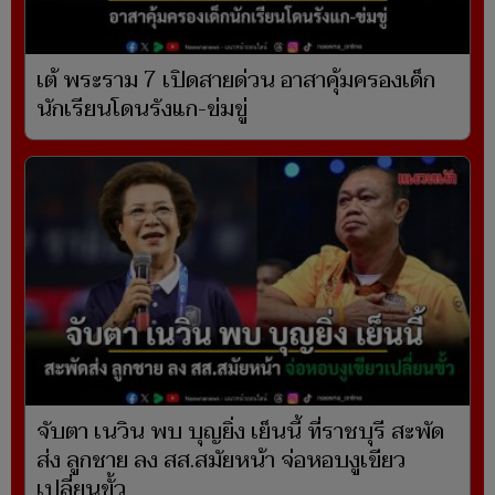
เต้ พระราม 7 เปิดสายด่วน อาสาคุ้มครองเด็ก
นักเรียนโดนรังแก-ข่มขู่
จับตา เนวิน พบ บุญยิ่ง เย็นนี้ ที่ราชบุรี สะพัด
ส่ง ลูกชาย ลง สส.สมัยหน้า จ่อหอบงูเขียว
เปลี่ยนขั้ว