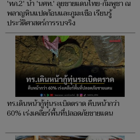
'ทภ.2' นำ 'นศท.' ลุยชายแดนไทย-กัมพูชา ณ
พลาญหินแปดก้อนและภูมะเขือ เรียนรู้
ประวัติศาสตร์การรบจริง
ทร.เดินหน้ากู้ทุ่นระเบิดตราด คืบหน้ากว่า
60% เร่งเคลียร์พื้นที่ปลอดภัยชายแดน