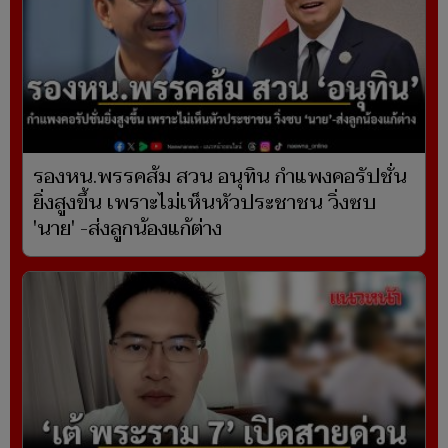
รองหน.พรรคส้ม สวน อนุทิน กำแพงคอรัปชั่น
ยิ่งสูงขึ้น เพราะไม่เห็นหัวประชาชน วิ่งซบ
'นาย' -ส่งลูกน้องแก้ต่าง