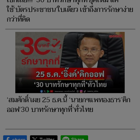
เช็กเลย!!! ‘30 บาทรักษาทุกที่’ยุคใหม่ แค่
ใช้‘บัตรประชาชน’ใบเดียว เข้าถึงการรักษาง่าย
กว่าที่คิด
‘สมศักดิ์’เผย 25 ธ.ค.นี้ ‘นายกฯแพทองธาร’คิก
ออฟ‘30 บาทรักษาทุกที่’ทั่วไทย