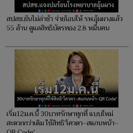
สปสช.ยันไม่ล่าช้า จ่ายโอนให้ รพ.อุ้มผางแล้ว
55 ล้าน ดูแลสิทธิบัตรทอง 2.8 หมื่นคน
เริ่ม12ม.ค.นี้ 30บาทรักษาทุกที่ แบบใหม่
สะดวกกว่าเดิม ใช้สิทธิ'โควตา–สแกนหน้า–
QR Code'