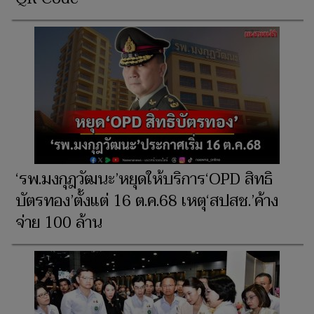
‘รพ.มงกุฎวัฒนะ’หยุดให้บริการ‘OPD สิทธิ
บัตรทอง’ตั้งแต่ 16 ต.ค.68 เหตุ‘สปสช.’ค้าง
จ่าย 100 ล้าน