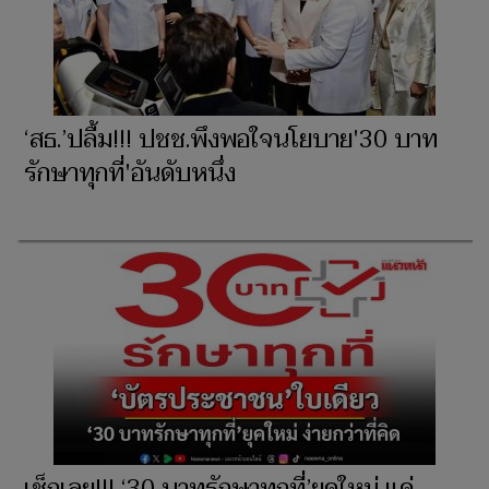
‘สธ.’ปลื้ม!!! ปชช.พึงพอใจนโยบาย'30 บาท
รักษาทุกที่'อันดับหนึ่ง