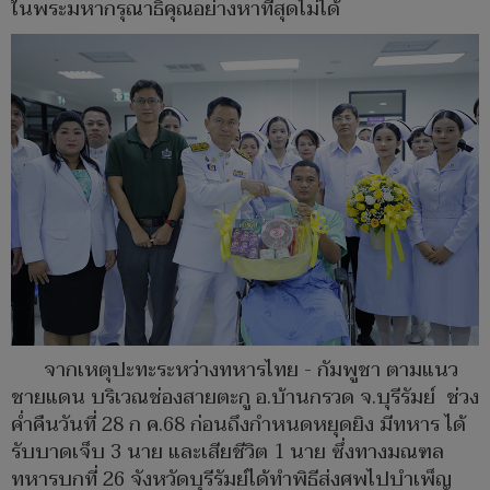
ในพระมหากรุณาธิคุณอย่างหาที่สุดไม่ได้
จากเหตุปะทะระหว่างทหารไทย - กัมพูชา ตามแนว
ชายแดน บริเวณช่องสายตะกู อ.บ้านกรวด จ.บุรีรัมย์ ช่วง
ค่ำคืนวันที่ 28 ก ค.68 ก่อนถึงกำหนดหยุดยิง มีทหาร ได้
รับบาดเจ็บ 3 นาย และเสียชีวิต 1 นาย ซึ่งทางมณฑล
ทหารบกที่ 26 จังหวัดบุรีรัมย์ได้ทำพิธีส่งศพไปบำเพ็ญ