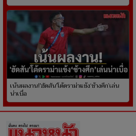
เน้นผลงาน!'ฮัดสัน'โต้ดราม่าแข้ง‘ช้างศึก’เล่น
น่าเบื่อ