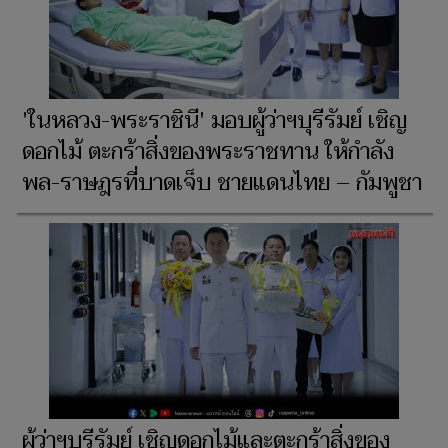
'ในหลวง-พระราชินี' มอบผู้ว่าฯบุรีรัมย์ เชิญ
ดอกไม้ ตะกร้าสิ่งของพระราชทาน ให้กำลัง
พล-ราษฎรที่บาดเจ็บ ชายแดนไทย – กัมพูชา
ผู้ว่าฯบุรีรัมย์ เชิญดอกไม้และตะกร้าสิ่งของ