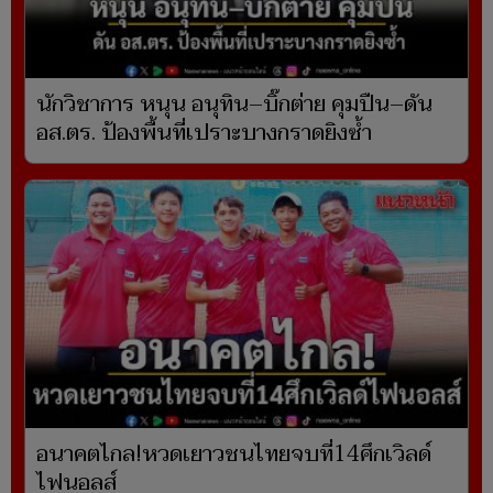
นักวิชาการ หนุน อนุทิน–บิ๊กต่าย คุมปืน–ดัน
อส.ตร. ป้องพื้นที่เปราะบางกราดยิงซ้ำ
อนาคตไกล!หวดเยาวชนไทยจบที่14ศึกเวิลด์
ไฟนอลส์