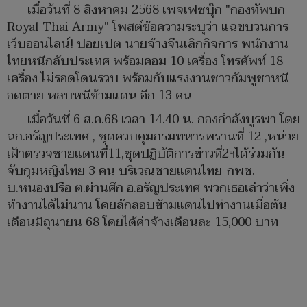
เมื่อวันที่ 8 สิงหาคม 2568 เพจเฟซบุ๊ก "กองทัพบก
Royal Thai Army" โพสต์ข้อความระบุว่า แฉขบวนการ
เว็บออนไลน์! ปอยเปต นายจ้างจีนเลิกกิจการ พนักงาน
ไทยหนีกลับประเทศ พร้อมคอม 10 เครื่อง โทรศัพท์ 18
เครื่อง ไม่รอดโดนรวบ พร้อมกับแรงงานชาวกัมพูชาหนี
อดตาย หลบหนีข้ามแดน อีก 13 คน
เมื่อวันที่ 6 ส.ค.68 เวลา 14.40 น. กองกำลังบูรพา โดย
ฉก.อรัญประเทศ , ชุดควบคุมกรมทหารพรานที่ 12 ,หน่วย
เฝ้าตรวจชายแดนที่11,ชุดปฏิบัติการข่าวที่2ฯได้ร่วมกัน
จับกุมหญิงไทย 3 คน บริเวณชายแดนไทย-กพช.
บ.หนองปรือ ต.ผ่านศึก อ.อรัญประเทศ พวกเธอเล่าว่าเพิ่ง
ทำงานได้ไม่นาน โดยลักลอบข้ามแดนไปทำงานเมื่อต้น
เดือนมิถุนายน 68 โดยได้ค่าจ้างเดือนละ 15,000 บาท