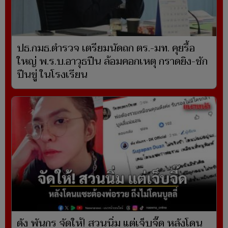
ปธ.กมธ.ตำรวจ เตรียมนัดถก ตร.-มท. คุยรื้อ
ใหญ่ พ.ร.บ.อาวุธปืน ล้อมคอกเหตุ กราดยิง-ชัก
ปืนขู่ ในโรงเรียน
ดัง พันกร จัดให้! สวนนิ่ม แต่เจ็บจี๊ด หลังโดน