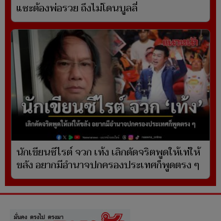
แซะต้องพ่อรวย ถึงไม่โดนบูลลี่
นักเขียนซีไรต์ จวก เท้ง เลิกดัดจริตพูดให้เท่ให้
ขลัง อยากมีอำนาจปกครองประเทศก็พูดตรง ๆ