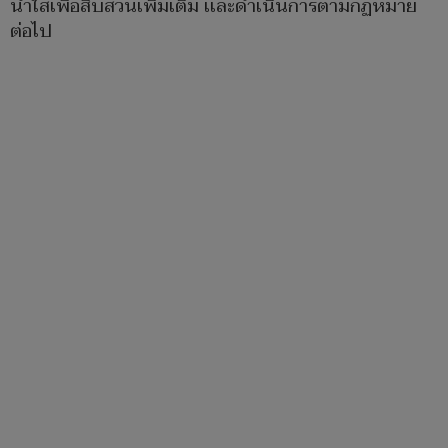
น้ำใสเพื่อสืบสวนเพิ่มเติม เเละดำเนินการตามกฏหมาย
ต่อไป