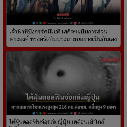
เจ้าฟ้าทีปังกรรัศมีโชติ เสด็จฯ เป็นการส่วน
พระองค์ ทรงตรัสกับประชาชนอย่างเป็นกันเอง
ไต้ฝุ่นดอลฟินจ่อถล่มญี่ปุ่น เคลื่อนเข้าใกล้