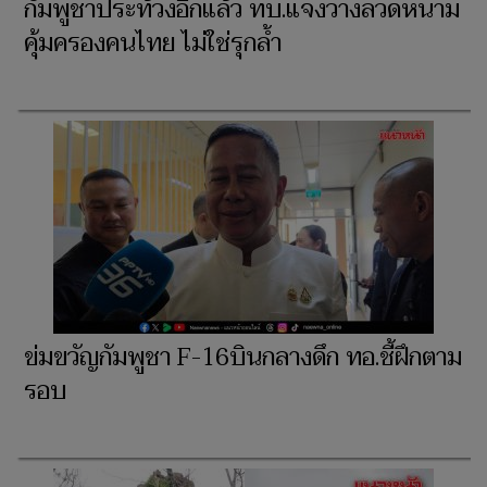
กัมพูชาประท้วงอีกแล้ว ทบ.แจงวางลวดหนาม
คุ้มครองคนไทย ไม่ใช่รุกล้ำ
ข่มขวัญกัมพูชา F-16บินกลางดึก ทอ.ชี้ฝึกตาม
รอบ