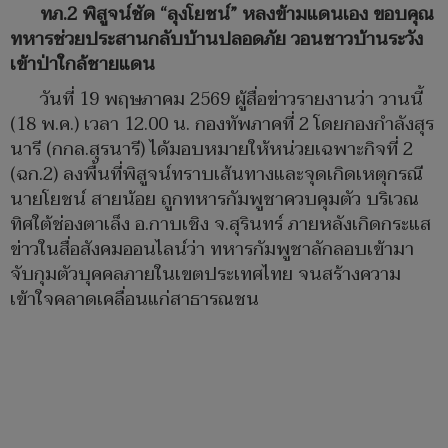
ทภ.2 พิสูจน์ชัด “ลุงโยชน์” หลงข้ามแดนเอง ขอบคุณ
ทหารช่วยประสานกลับบ้านปลอดภัย วอนชาวบ้านระวัง
เข้าป่าใกล้ชายแดน
วันที่ 19 พฤษภาคม 2569 ผู้สื่อข่าวรายงานว่า วานนี้
(18 พ.ค.) เวลา 12.00 น. กองทัพภาคที่ 2 โดยกองกำลังสุร
นารี (กกล.สุรนารี) ได้มอบหมายให้หน่วยเฉพาะกิจที่ 2
(ฉก.2) ลงพื้นที่พิสูจน์ทราบเส้นทางและจุดเกิดเหตุกรณี
นายโยชน์ สายน้อย ถูกทหารกัมพูชาควบคุมตัว บริเวณ
ทิศใต้ช่องตาเล็ง อ.กาบเชิง จ.สุรินทร์ ภายหลังเกิดกระแส
ข่าวในสื่อสังคมออนไลน์ว่า ทหารกัมพูชาลักลอบเข้ามา
จับกุมตัวบุคคลภายในเขตประเทศไทย จนสร้างความ
เข้าใจคลาดเคลื่อนแก่สาธารณชน