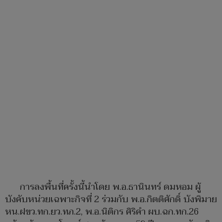
การลงพื้นที่ครั้งนี้นำโดย พ.อ.ธานินทร์ ดมหอม ผู้
บังคับหน่วยเฉพาะกิจที่ 2 ร่วมกับ พ.อ.กิตติศักดิ์ บังพิมาย
หน.ฝขว.ทก.ยว.ทภ.2, พ.อ.นิติกร ศิริคำ ผบ.ฉก.ทก.26