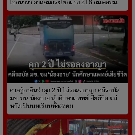
โอกินาวา คาดลมกระโชกแรง 216 กม.ต่อชม.
ศาลฎีกายืนจำคุก 2 ปี ไม่รอลงอาญา คดีรถบัส
มข. ชน น้องอาย นักศึกษาแพทย์เสียชีวิต แม่
หวังเป็นบทเรียนทั้งสังคม