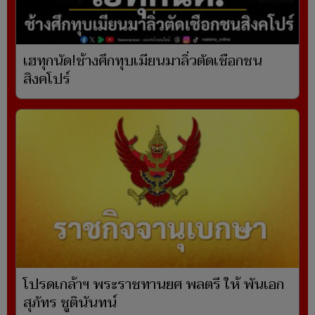
เฮทุกนัด!ช้างศึกทุบเมียนมาลิ่วตัดเชือกชน
สิงคโปร์
โปรดเกล้าฯ พระราชทานยศ พลตรี ให้ พันเอก
สุภัทร ชูตินันทน์