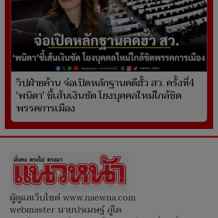
วิปฝ่ายค้าน จ่อเปิดหลักฐานคดีฮั้ว สว. ครั้งที่4
'พนิดา' ชี้เส้นเงินชัด โยงบุคคลใหม่ใกล้ชิด
พรรคการเมือง
ผู้ดูแลเว็บไซต์ www.naewna.com
webmaster นายปรเมษฐ์ ภู่โต