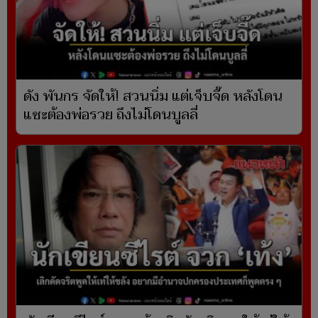
ดัง พันกร จัดให้! สวนนิ่ม แต่เจ็บจี๊ด หลังโดน
แซะต้องพ่อรวย ถึงไม่โดนบูลลี่