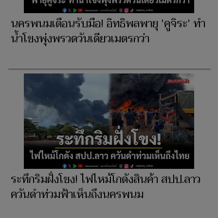
นครพนมเตือนรับมือ! อิทธิพลพายุ 'คูจิระ' ทำ
น้ำโขงพุ่งพรวดวันเดียวเมตรกว่า
ระทึกริมฝั่งโขง! ไฟไหม้โกดังสินค้า สปป.ลาว
ควันดำท่วมฟ้าเห็นถึงนครพนม