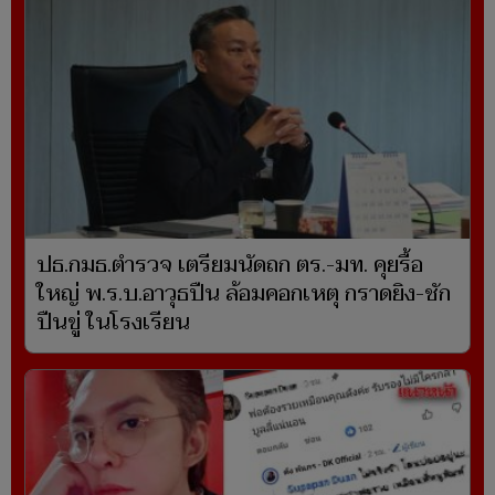
ปธ.กมธ.ตำรวจ เตรียมนัดถก ตร.-มท. คุยรื้อ
ใหญ่ พ.ร.บ.อาวุธปืน ล้อมคอกเหตุ กราดยิง-ชัก
ปืนขู่ ในโรงเรียน