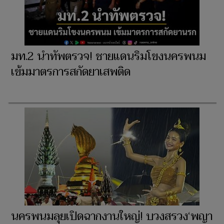
มท.2 นำทัพตรวจ! ชายแดนริมโขงนครพนม
เข้มมาตรการสกัดยาเสพติด
นครพนมลุยเปิดฉากงานใหญ่! บวงสรวง‘พญา