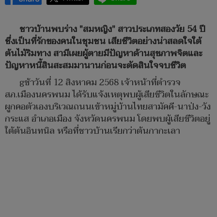
ชาวบ้านพบร่าง "สมหญิง" สาวประเภทสองวัย 54 ปี
ซึ่งเป็นที่รักของคนในชุมชน เสียชีวิตอย่างน่าสลดใจใต้
ต้นไม้ริมทาง สามีเผยผู้ตายมีปัญหาด้านสุขภาพจิตและ
ปัญหาหนี้สินสะสมมานานก่อนจะตัดสินใจจบชีวิต
gช้าวันที่ 12 สิงหาคม 2568 เจ้าหน้าที่ตำรวจ
สภ.เมืองนครพนม ได้รับแจ้งเหตุพบผู้เสียชีวิตในลักษณะ
ผูกคอตัวเองบริเวณถนนเข้าหมู่บ้านไทยสามัคคี-นาป่ง-วัง
กระแส อำเภอเมือง จังหวัดนครพนม โดยพบผู้เสียชีวิตอยู่
ใต้ต้นอินทนิล หรือที่ชาวบ้านเรียกว่าต้นกากะเลา