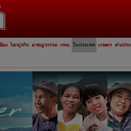
มือง
โลกธุรกิจ
อาชญากรรม
กทม.
ในประเทศ
เกษตร
ต่างปร