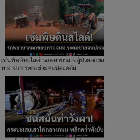
เซ่นพิษดินสไลด์! รถพยาบาลส่งผู้ป่วยตกขอบ
ทาง จนท.ระดมช่วยจนปลอดภัย