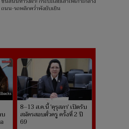
ชนสนั่นท่าวังผา! กระบะเสยเสาไฟเกาะกลาง
ถนน-รถพลิกคว่ำพังยับเยิน
8–13 ส.ค.นี้ 'คุรุสภา' เปิดรับ
รอบ
สมัครสอบตั๋วครู ครั้งที่ 2 ปี
่อ
69