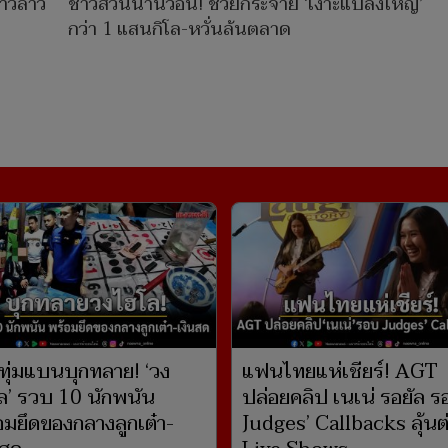
ชาวลาว
ชาวสวนน่านวอน! ช่วยกระจาย ‘เงาะแปลงใหญ่’
กว่า 1 แสนกิโล-หวั่นล้นตลาด
ทุ่มแบนบุกทลาย! ‘วง
แฟนไทยแห่เชียร์! AGT
ล’ รวบ 10 นักพนัน
ปล่อยคลิป เนเน่ รอยัล 
อมยึดของกลางลูกเต๋า-
Judges’ Callbacks ลุ้นต