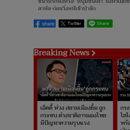
ชนวนรักหึงหวง! ‘หนุ่มชนเผ่า’ ยิงหัวเมีย
สาหัส-ก่อนวิ่งหนีเข้าป่าลึก
Breaking News
เอ็ดดี้ ห่วง สยามเมืองยิ้ม ถูก
กระ
กระทบ ต่างชาติอาจมองไทย
ไฮโ
มีปัญหาความรุนแรง
พร้