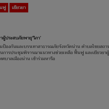
้นฟู
เยียวยา
าผู้ประสบภัยพายุ‘วิภา’
งานป้องกันและบรรเทาสาธารณภัยจังหวัดน่าน ตำบลไชยสถานอ
ะธานการประชุมพิจารณาแนวทางช่วยเหลือ ฟื้นฟู และเยียวยาผ
ทศบาลเมืองน่าน เข้าร่วมหารือ