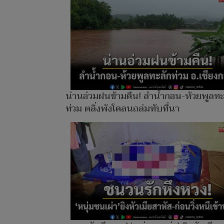
น่านอ่วมฝนข้ามคืน! ลำน้ำกอน-ห้วยพูลทะ
ท่วม ตลิ่งพังโคลนถล่มทับที่นา