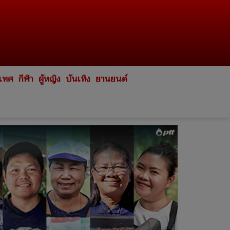
ะเทศ
กีฬา
ผู้หญิง
บันเทิง
ยานยนต์