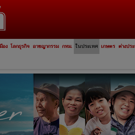
มือง
โลกธุรกิจ
อาชญากรรม
กทม.
ในประเทศ
เกษตร
ต่างปร