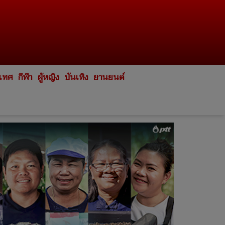
ะเทศ
กีฬา
ผู้หญิง
บันเทิง
ยานยนต์