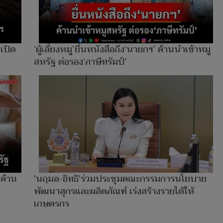
'เปิด
‘ผู้เลี้ยงหมู’ยื่นหนังสือถึง‘นายกฯ’ ค้านนำเข้าหมู
สหรัฐ ต่อรอง‘ภาษีทรัมป์’
ฯค้าน
'นฤมล-อิทธิ'ร่วมประชุมคณะกรรมการนโยบาย
พัฒนาสุกรและผลิตภัณฑ์ เร่งสร้างรายได้ให้
เกษตรกร