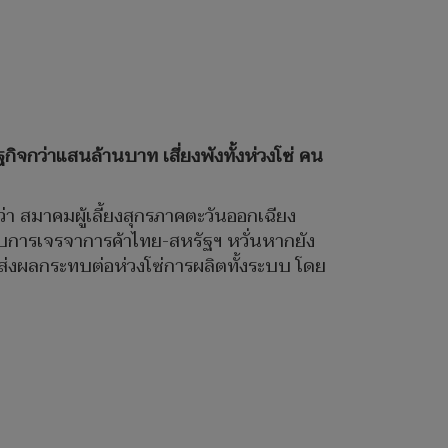
กิจกว่าแสนล้านบาท เสี่ยงพังทั้งห่วงโซ่ คน
่า สมาคมผู้เลี้ยงสุกรภาคตะวันออกเฉียง
บการเจรจาการค้าไทย-สหรัฐฯ หวั่นหากยัง
่งผลกระทบต่อห่วงโซ่การผลิตทั้งระบบ โดย