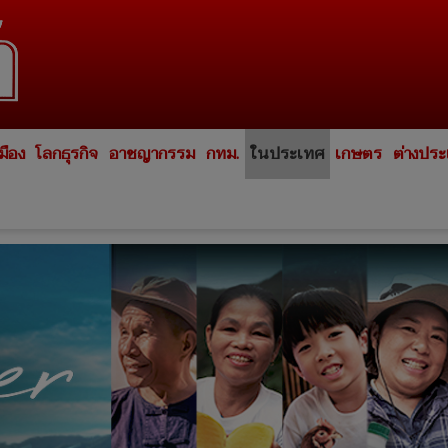
มือง
โลกธุรกิจ
อาชญากรรม
กทม.
ในประเทศ
เกษตร
ต่างปร