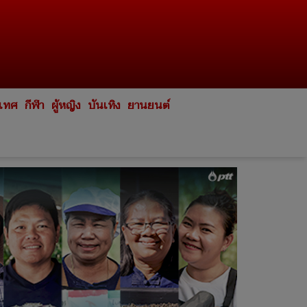
ะเทศ
กีฬา
ผู้หญิง
บันเทิง
ยานยนต์